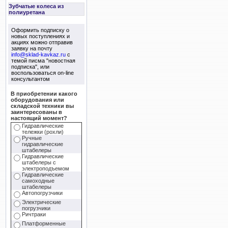
Зубчатые колеса из
полиуретана
Оформить подписку о
новых поступлениях и
акциях можно отправив
заявку на почту
info@sklad-kavkaz.ru
с
темой писма "новостная
подписка", или
воспользоваться on-line
консультантом
В приобретении какого
оборудования или
складской техники вы
заинтересованы в
настоящий момент?
Гидравлические
тележки (рохли)
Ручные
гидравлические
штабелеры
Гидравлические
штабелеры с
электроподъемом
Гидравлические
самоходные
штабелеры
Автопогрузчики
Электрические
погрузчики
Ричтраки
Платформенные