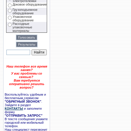
электротележки
Доковое оборудование
Грузоподъемное
оборудование
Упаковочное
оборудование
Расходные
упаковочные
материалы
Наш телефон все время
занят?
У вас проблемы со
связью?
Вам требуется
оперативно решить
вопрос?
Воспользуйтесь удобным и
бесплатным сервисом
"ОБРАТНЫЙ ЗВОНОК"
.
Зайдите в раздел
КОНТАКТЫ
и заполните
форму
"ОТПРАВИТЬ ЗАПРОС"
В тексте сообщения укажите
городской или мобильный
телефон.
Наш специалист перезвонит