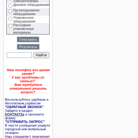
электротележки
Доковое оборудование
Грузоподъемное
оборудование
Упаковочное
оборудование
Расходные
упаковочные
материалы
Наш телефон все время
занят?
У вас проблемы со
связью?
Вам требуется
оперативно решить
вопрос?
Воспользуйтесь удобным и
бесплатным сервисом
"ОБРАТНЫЙ ЗВОНОК"
.
Зайдите в раздел
КОНТАКТЫ
и заполните
форму
"ОТПРАВИТЬ ЗАПРОС"
В тексте сообщения укажите
городской или мобильный
телефон.
Наш специалист перезвонит