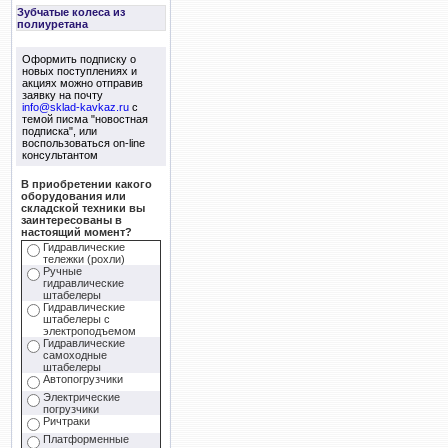
Зубчатые колеса из
полиуретана
Оформить подписку о
новых поступлениях и
акциях можно отправив
заявку на почту
info@sklad-kavkaz.ru
с
темой писма "новостная
подписка", или
воспользоваться on-line
консультантом
В приобретении какого
оборудования или
складской техники вы
заинтересованы в
настоящий момент?
Гидравлические
тележки (рохли)
Ручные
гидравлические
штабелеры
Гидравлические
штабелеры с
электроподъемом
Гидравлические
самоходные
штабелеры
Автопогрузчики
Электрические
погрузчики
Ричтраки
Платформенные