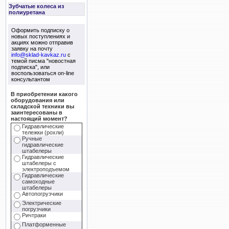
Зубчатые колеса из
полиуретана
Оформить подписку о
новых поступлениях и
акциях можно отправив
заявку на почту
info@sklad-kavkaz.ru
с
темой писма "новостная
подписка", или
воспользоваться on-line
консультантом
В приобретении какого
оборудования или
складской техники вы
заинтересованы в
настоящий момент?
Гидравлические
тележки (рохли)
Ручные
гидравлические
штабелеры
Гидравлические
штабелеры с
электроподъемом
Гидравлические
самоходные
штабелеры
Автопогрузчики
Электрические
погрузчики
Ричтраки
Платформенные