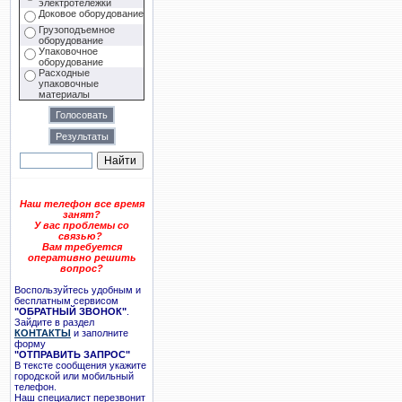
электротележки
Доковое оборудование
Грузоподъемное
оборудование
Упаковочное
оборудование
Расходные
упаковочные
материалы
Наш телефон все время
занят?
У вас проблемы со
связью?
Вам требуется
оперативно решить
вопрос?
Воспользуйтесь удобным и
бесплатным сервисом
"ОБРАТНЫЙ ЗВОНОК"
.
Зайдите в раздел
КОНТАКТЫ
и заполните
форму
"ОТПРАВИТЬ ЗАПРОС"
В тексте сообщения укажите
городской или мобильный
телефон.
Наш специалист перезвонит