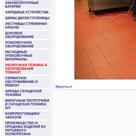
АККУМУЛЯТОРНЫЕ
БАТАРЕИ
ЗАРЯДНЫЕ УСТРОЙСТВА
ШИНЫ ДИСКИ ГУСЕНИЦЫ
ЛЕСТНИЦЫ СТРЕМЯНКИ
KRAUSE
ДОКОВОЕ
ОБОРУДОВАНИЕ
УПАКОВОЧНОЕ
ОБОРУДОВАНИЕ
РАСХОДНЫЕ
УПАКОВОЧНЫЕ
МАТЕРИАЛЫ
УБОРОЧНАЯ ТЕХНИКА И
ОБОРУДОВАНИЕ
TENNANT
СЕРВИСНОЕ
ОБСЛУЖИВАНИЕ И
РЕМОНТ
Вернуться
АРЕНДА СКЛАДСКОЙ
ТЕХНИКИ
ВИЛОЧНЫЕ ПОГРУЗЧИКИ
И СКЛАДСКАЯ ТЕХНИКА
Б/У
КОМПЛЕКТОВЩИКИ
ЗАКАЗОВ
ПРОИЗВОДСТВО И
ПРОДАЖА ИЗДЕЛИЙ ИЗ
ЛИТЬЕВОГО
ПОЛИУРЕТАНА