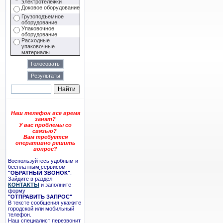
электротележки
Доковое оборудование
Грузоподъемное
оборудование
Упаковочное
оборудование
Расходные
упаковочные
материалы
Наш телефон все время
занят?
У вас проблемы со
связью?
Вам требуется
оперативно решить
вопрос?
Воспользуйтесь удобным и
бесплатным сервисом
"ОБРАТНЫЙ ЗВОНОК"
.
Зайдите в раздел
КОНТАКТЫ
и заполните
форму
"ОТПРАВИТЬ ЗАПРОС"
В тексте сообщения укажите
городской или мобильный
телефон.
Наш специалист перезвонит