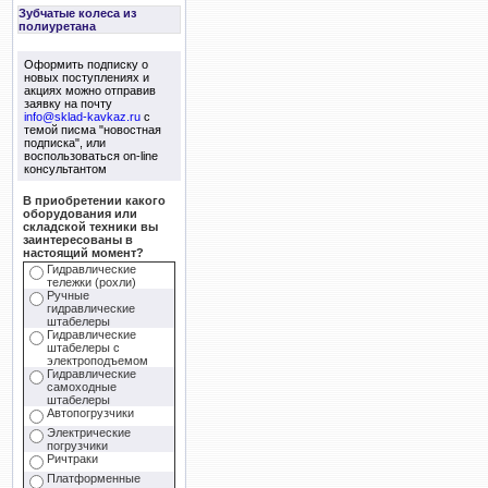
Зубчатые колеса из
полиуретана
Оформить подписку о
новых поступлениях и
акциях можно отправив
заявку на почту
info@sklad-kavkaz.ru
с
темой писма "новостная
подписка", или
воспользоваться on-line
консультантом
В приобретении какого
оборудования или
складской техники вы
заинтересованы в
настоящий момент?
Гидравлические
тележки (рохли)
Ручные
гидравлические
штабелеры
Гидравлические
штабелеры с
электроподъемом
Гидравлические
самоходные
штабелеры
Автопогрузчики
Электрические
погрузчики
Ричтраки
Платформенные