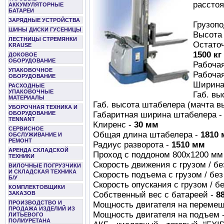
рассто
АККУМУЛЯТОРНЫЕ
БАТАРЕИ
ЗАРЯДНЫЕ УСТРОЙСТВА
Грузопо
ШИНЫ ДИСКИ ГУСЕНИЦЫ
Высота
ЛЕСТНИЦЫ СТРЕМЯНКИ
Остато
KRAUSE
1500 кг
ДОКОВОЕ
ОБОРУДОВАНИЕ
Рабочая
УПАКОВОЧНОЕ
Рабоча
ОБОРУДОВАНИЕ
Ширина
РАСХОДНЫЕ
УПАКОВОЧНЫЕ
Габ. вы
МАТЕРИАЛЫ
Габ. высота штабелера (мачта в
УБОРОЧНАЯ ТЕХНИКА И
Габаритная ширина штабелера 
ОБОРУДОВАНИЕ
TENNANT
Клиренс -
30 мм
СЕРВИСНОЕ
Общая длина штабелера -
1810
ОБСЛУЖИВАНИЕ И
РЕМОНТ
Радиус разворота -
1510 мм
АРЕНДА СКЛАДСКОЙ
Проход с поддоном 800х1200 мм
ТЕХНИКИ
Скорость движения с грузом / бе
ВИЛОЧНЫЕ ПОГРУЗЧИКИ
И СКЛАДСКАЯ ТЕХНИКА
Скорость подъема с грузом / без
Б/У
Скорость опускания с грузом / бе
КОМПЛЕКТОВЩИКИ
Собственный вес с батареей -
88
ЗАКАЗОВ
ПРОИЗВОДСТВО И
Мощность двигателя на переме
ПРОДАЖА ИЗДЕЛИЙ ИЗ
Мощность двигателя на подъем 
ЛИТЬЕВОГО
ПОЛИУРЕТАНА