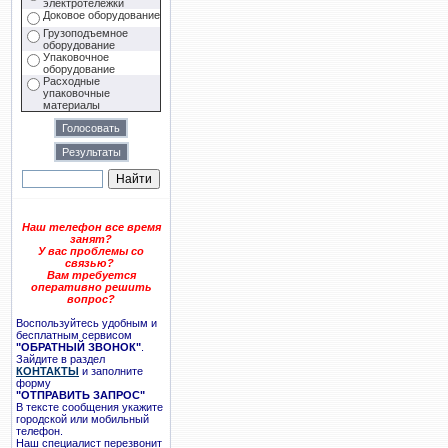
электротележки
Доковое оборудование
Грузоподъемное
оборудование
Упаковочное
оборудование
Расходные
упаковочные
материалы
Наш телефон все время
занят?
У вас проблемы со
связью?
Вам требуется
оперативно решить
вопрос?
Воспользуйтесь удобным и
бесплатным сервисом
"ОБРАТНЫЙ ЗВОНОК"
.
Зайдите в раздел
КОНТАКТЫ
и заполните
форму
"ОТПРАВИТЬ ЗАПРОС"
В тексте сообщения укажите
городской или мобильный
телефон.
Наш специалист перезвонит