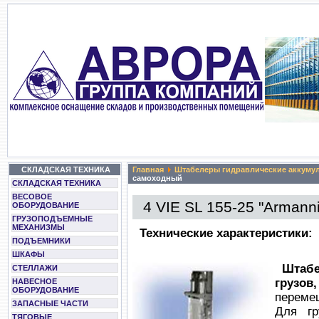
СКЛАДСКАЯ ТЕХНИКА
Главная
Штабелеры гидравлические аккуму
самоходный
СКЛАДСКАЯ ТЕХНИКА
ВЕСОВОЕ
4 VIE SL 155-25 "Arman
ОБОРУДОВАНИЕ
ГРУЗОПОДЪЕМНЫЕ
МЕХАНИЗМЫ
Технические характеристики:
ПОДЪЕМНИКИ
ШКАФЫ
Штаб
СТЕЛЛАЖИ
грузов,
НАВЕСНОЕ
ОБОРУДОВАНИЕ
перемещ
ЗАПАСНЫЕ ЧАСТИ
Для г
ТЯГОВЫЕ