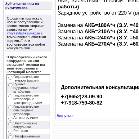
АКБ, кислотный- тяговый “EXI
Зубчатые колеса из
работы)
полиуретана
Зарядное устройство от 220 V (
Оформить подписку о
новых поступлениях и
Замена на
АКБ=180А*ч (З.У. =4
акциях можно отправив
заявку на почту
Замена на
АКБ=210А*ч (З.У. =4
info@sklad-kavkaz.ru
с
Замена на
АКБ=240А*ч (З.У. =5
темой писма "новостная
подписка", или
Замена на
АКБ=270А*ч (З.У. =6
воспользоваться on-line
консультантом
В приобретении какого
оборудования или
складской техники вы
заинтересованы в
настоящий момент?
Гидравлические
тележки (рохли)
Ручные
Дополнительная консультация
гидравлические
штабелеры
Гидравлические
+7(8652)28-09-90
штабелеры с
+7-918-759-80-82
электроподъемом
Гидравлические
самоходные
штабелеры
Вернуться
Автопогрузчики
Электрические
погрузчики
Ричтраки
Платформенные