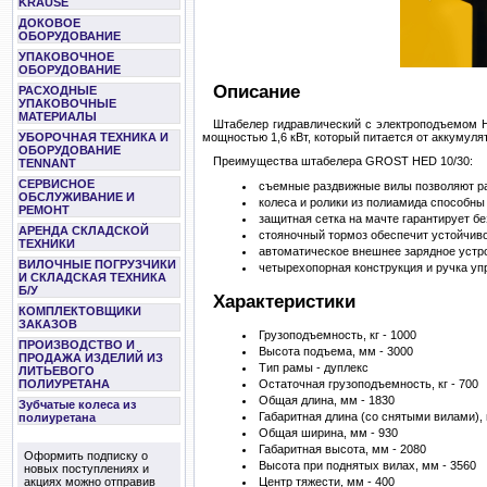
KRAUSE
ДОКОВОЕ
ОБОРУДОВАНИЕ
УПАКОВОЧНОЕ
ОБОРУДОВАНИЕ
Описание
РАСХОДНЫЕ
УПАКОВОЧНЫЕ
МАТЕРИАЛЫ
Штабелер гидравлический с электроподъемом H
УБОРОЧНАЯ ТЕХНИКА И
мощностью 1,6 кВт, который питается от аккумуля
ОБОРУДОВАНИЕ
Преимущества штабелера GROST HED 10/30:
TENNANT
СЕРВИСНОЕ
съемные раздвижные вилы позволяют ра
ОБСЛУЖИВАНИЕ И
колеса и ролики из полиамида способны
РЕМОНТ
защитная сетка на мачте гарантирует б
АРЕНДА СКЛАДСКОЙ
стояночный тормоз обеспечит устойчиво
ТЕХНИКИ
автоматическое внешнее зарядное устр
ВИЛОЧНЫЕ ПОГРУЗЧИКИ
четырехопорная конструкция и ручка у
И СКЛАДСКАЯ ТЕХНИКА
Б/У
Характеристики
КОМПЛЕКТОВЩИКИ
ЗАКАЗОВ
Грузоподъемность, кг - 1000
ПРОИЗВОДСТВО И
Высота подъема, мм - 3000
ПРОДАЖА ИЗДЕЛИЙ ИЗ
Тип рамы - дуплекс
ЛИТЬЕВОГО
Остаточная грузоподъемность, кг - 700
ПОЛИУРЕТАНА
Общая длина, мм - 1830
Зубчатые колеса из
Габаритная длина (со снятыми вилами), 
полиуретана
Общая ширина, мм - 930
Габаритная высота, мм - 2080
Оформить подписку о
Высота при поднятых вилах, мм - 3560
новых поступлениях и
акциях можно отправив
Центр тяжести, мм - 400