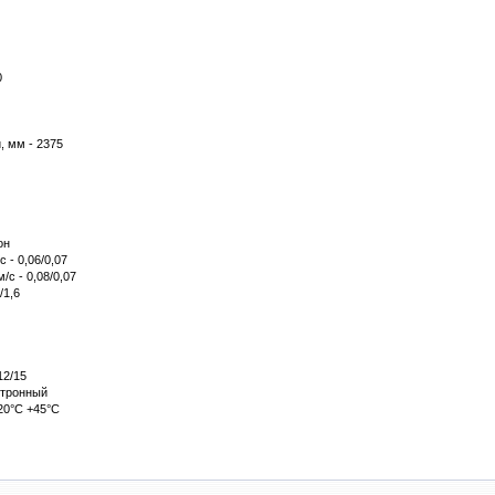
0
, мм - 2375
он
 - 0,06/0,07
/с - 0,08/0,07
/1,6
12/15
ктронный
20°С +45°С