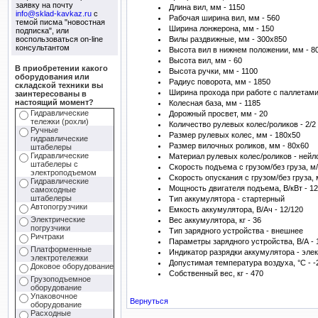
заявку на почту
Длина вил, мм - 1150
info@sklad-kavkaz.ru
с
Рабочая ширина вил, мм - 560
темой писма "новостная
Ширина лонжерона, мм - 150
подписка", или
воспользоваться on-line
Вилы раздвижные, мм - 300х850
консультантом
Высота вил в нижнем положении, мм - 8
Высота вил, мм - 60
В приобретении какого
Высота ручки, мм - 1100
оборудования или
Радиус поворота, мм - 1850
складской техники вы
Ширина прохода при работе с паллетами
заинтересованы в
настоящий момент?
Колесная база, мм - 1185
Гидравлические
Дорожный просвет, мм - 20
тележки (рохли)
Количество рулевых колес/роликов - 2/2
Ручные
Размер рулевых колес, мм - 180х50
гидравлические
Размер вилочных роликов, мм - 80х60
штабелеры
Гидравлические
Материал рулевых колес/роликов - нейл
штабелеры с
Скорость подъема с грузом/без груза, м/с
электроподъемом
Скорость опускания с грузом/без груза, м
Гидравлические
Мощность двигателя подъема, В/кВт - 12
самоходные
штабелеры
Тип аккумулятора - стартерный
Автопогрузчики
Емкость аккумулятора, В/Ач - 12/120
Электрические
Вес аккумулятора, кг - 36
погрузчики
Тип зарядного устройства - внешнее
Ричтраки
Параметры зарядного устройства, В/А - 
Платформенные
Индикатор разрядки аккумулятора - эле
электротележки
Допустимая температура воздуха, °С - -
Доковое оборудование
Собственный вес, кг - 470
Грузоподъемное
оборудование
Упаковочное
Вернуться
оборудование
Расходные