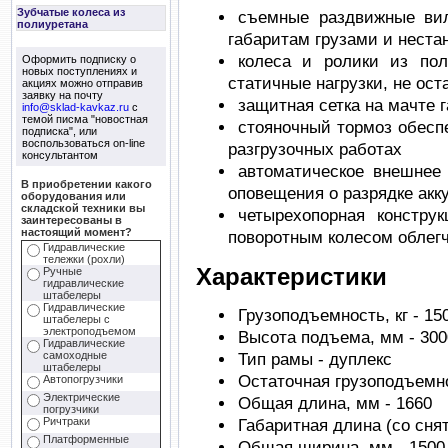
Зубчатые колеса из
съемные раздвижные ви
полиуретана
габаритам грузами и нест
колеса и ролики из по
Оформить подписку о
новых поступлениях и
статичные нагрузки, не ост
акциях можно отправив
заявку на почту
защитная сетка на мачте 
info@sklad-kavkaz.ru
с
темой писма "новостная
стояночный тормоз обеспе
подписка", или
воспользоваться on-line
разгрузочных работах
консультантом
автоматическое внешнее
В приобретении какого
оповещения о разрядке акк
оборудования или
складской техники вы
четырехопорная констру
заинтересованы в
настоящий момент?
поворотным колесом облег
Гидравлические
тележки (рохли)
Характеристики
Ручные
гидравлические
штабелеры
Гидравлические
Грузоподъемность, кг - 15
штабелеры с
электроподъемом
Высота подъема, мм - 300
Гидравлические
самоходные
Тип рамы - дуплекс
штабелеры
Остаточная грузоподъемнос
Автопогрузчики
Электрические
Общая длина, мм - 1660
погрузчики
Ричтраки
Габаритная длина (со сня
Платформенные
Общая ширина, мм - 1500