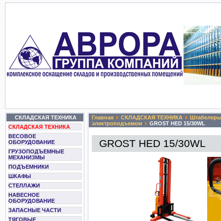
СКЛАДСКАЯ ТЕХНИКА
Главная
СКЛАДСКАЯ ТЕХНИКА
Штабелер
электроподъемом
GROST HED 15/30WL
СКЛАДСКАЯ ТЕХНИКА
ВЕСОВОЕ
GROST HED 15/30WL
ОБОРУДОВАНИЕ
ГРУЗОПОДЪЕМНЫЕ
МЕХАНИЗМЫ
ПОДЪЕМНИКИ
ШКАФЫ
СТЕЛЛАЖИ
НАВЕСНОЕ
ОБОРУДОВАНИЕ
ЗАПАСНЫЕ ЧАСТИ
ТЯГОВЫЕ