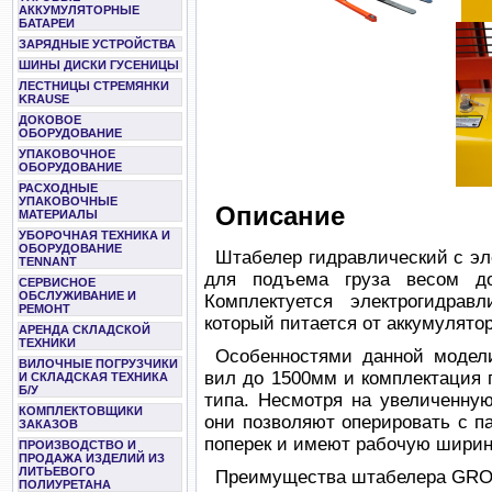
АККУМУЛЯТОРНЫЕ
БАТАРЕИ
ЗАРЯДНЫЕ УСТРОЙСТВА
ШИНЫ ДИСКИ ГУСЕНИЦЫ
ЛЕСТНИЦЫ СТРЕМЯНКИ
KRAUSE
ДОКОВОЕ
ОБОРУДОВАНИЕ
УПАКОВОЧНОЕ
ОБОРУДОВАНИЕ
РАСХОДНЫЕ
УПАКОВОЧНЫЕ
Описание
МАТЕРИАЛЫ
УБОРОЧНАЯ ТЕХНИКА И
ОБОРУДОВАНИЕ
Штабелер гидравлический с э
TENNANT
для подъема груза весом д
СЕРВИСНОЕ
ОБСЛУЖИВАНИЕ И
Комплектуется электрогидрав
РЕМОНТ
который питается от аккумулятор
АРЕНДА СКЛАДСКОЙ
ТЕХНИКИ
Особенностями данной модел
ВИЛОЧНЫЕ ПОГРУЗЧИКИ
вил до 1500мм и комплектация 
И СКЛАДСКАЯ ТЕХНИКА
Б/У
типа. Несмотря на увеличенну
КОМПЛЕКТОВЩИКИ
они позволяют оперировать с п
ЗАКАЗОВ
поперек и имеют рабочую ширину
ПРОИЗВОДСТВО И
ПРОДАЖА ИЗДЕЛИЙ ИЗ
ЛИТЬЕВОГО
Преимущества штабелера GRO
ПОЛИУРЕТАНА