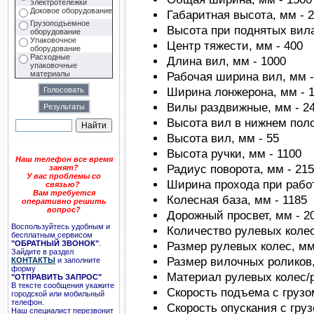
электротележки
Доковое оборудование
Габаритная высота, мм - 
Грузоподъемное
Высота при поднятых вила
оборудование
Упаковочное
Центр тяжести, мм - 400
оборудование
Расходные
Длина вил, мм - 1000
упаковочные
материалы
Рабочая ширина вил, мм -
Ширина лонжерона, мм - 
Вилы раздвижные, мм - 2
Высота вил в нижнем поло
Высота вил, мм - 55
Высота ручки, мм - 1100
Наш телефон все время
Радиус поворота, мм - 21
занят?
У вас проблемы со
Ширина прохода при работ
связью?
Вам требуется
Колесная база, мм - 1185
оперативно решить
вопрос?
Дорожный просвет, мм - 2
Воспользуйтесь удобным и
Количество рулевых колес
бесплатным сервисом
"ОБРАТНЫЙ ЗВОНОК"
.
Размер рулевых колес, мм
Зайдите в раздел
Размер вилочных роликов,
КОНТАКТЫ
и заполните
форму
Материал рулевых колес/р
"ОТПРАВИТЬ ЗАПРОС"
В тексте сообщения укажите
Скорость подъема с грузом/
городской или мобильный
телефон.
Скорость опускания с грузо
Наш специалист перезвонит