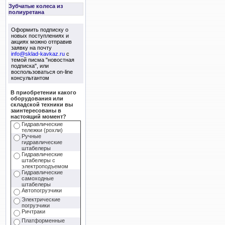
Зубчатые колеса из
полиуретана
Оформить подписку о
новых поступлениях и
акциях можно отправив
заявку на почту
info@sklad-kavkaz.ru
с
темой писма "новостная
подписка", или
воспользоваться on-line
консультантом
В приобретении какого
оборудования или
складской техники вы
заинтересованы в
настоящий момент?
Гидравлические
тележки (рохли)
Ручные
гидравлические
штабелеры
Гидравлические
штабелеры с
электроподъемом
Гидравлические
самоходные
штабелеры
Автопогрузчики
Электрические
погрузчики
Ричтраки
Платформенные