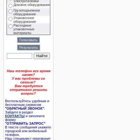
электротележки
Доковое оборудование
Грузоподъемное
оборудование
Упаковочное
оборудование
Расходные
упаковочные
материалы
Наш телефон все время
занят?
У вас проблемы со
связью?
Вам требуется
оперативно решить
вопрос?
Воспользуйтесь удобным и
бесплатным сервисом
"ОБРАТНЫЙ ЗВОНОК"
.
Зайдите в раздел
КОНТАКТЫ
и заполните
форму
"ОТПРАВИТЬ ЗАПРОС"
В тексте сообщения укажите
городской или мобильный
телефон.
Наш специалист перезвонит