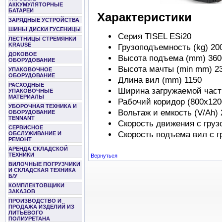
АККУМУЛЯТОРНЫЕ
БАТАРЕИ
Характеристики
ЗАРЯДНЫЕ УСТРОЙСТВА
ШИНЫ ДИСКИ ГУСЕНИЦЫ
Серия TISEL ESi20
ЛЕСТНИЦЫ СТРЕМЯНКИ
KRAUSE
Грузоподъемность (kg) 20
ДОКОВОЕ
Высота подъема (mm) 360
ОБОРУДОВАНИЕ
Высота мачты (min mm) 2
УПАКОВОЧНОЕ
ОБОРУДОВАНИЕ
Длина вил (mm) 1150
РАСХОДНЫЕ
Ширина загружаемой част
УПАКОВОЧНЫЕ
МАТЕРИАЛЫ
Рабочий коридор (800x120
УБОРОЧНАЯ ТЕХНИКА И
Вольтаж и емкость (V/Ah) 
ОБОРУДОВАНИЕ
TENNANT
Скорость движения с грузо
СЕРВИСНОЕ
Скорость подъема вил с г
ОБСЛУЖИВАНИЕ И
РЕМОНТ
АРЕНДА СКЛАДСКОЙ
ТЕХНИКИ
Вернуться
ВИЛОЧНЫЕ ПОГРУЗЧИКИ
И СКЛАДСКАЯ ТЕХНИКА
Б/У
КОМПЛЕКТОВЩИКИ
ЗАКАЗОВ
ПРОИЗВОДСТВО И
ПРОДАЖА ИЗДЕЛИЙ ИЗ
ЛИТЬЕВОГО
ПОЛИУРЕТАНА