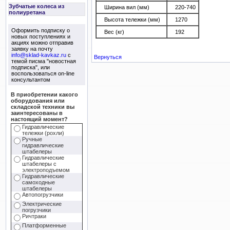
Зубчатые колеса из
Ширина вил (мм)
220-740
полиуретана
Высота тележки (мм)
1270
Оформить подписку о
Вес (кг)
192
новых поступлениях и
акциях можно отправив
заявку на почту
info@sklad-kavkaz.ru
с
Вернуться
темой писма "новостная
подписка", или
воспользоваться on-line
консультантом
В приобретении какого
оборудования или
складской техники вы
заинтересованы в
настоящий момент?
Гидравлические
тележки (рохли)
Ручные
гидравлические
штабелеры
Гидравлические
штабелеры с
электроподъемом
Гидравлические
самоходные
штабелеры
Автопогрузчики
Электрические
погрузчики
Ричтраки
Платформенные