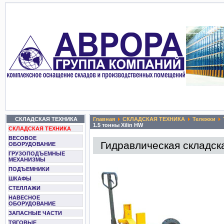
СКЛАДСКАЯ ТЕХНИКА
Главная
СКЛАДСКАЯ ТЕХНИКА
Тележки
1.5 тонны Xilin HW
СКЛАДСКАЯ ТЕХНИКА
ВЕСОВОЕ
Гидравлическая складска
ОБОРУДОВАНИЕ
ГРУЗОПОДЪЕМНЫЕ
МЕХАНИЗМЫ
ПОДЪЕМНИКИ
ШКАФЫ
СТЕЛЛАЖИ
НАВЕСНОЕ
ОБОРУДОВАНИЕ
ЗАПАСНЫЕ ЧАСТИ
ТЯГОВЫЕ