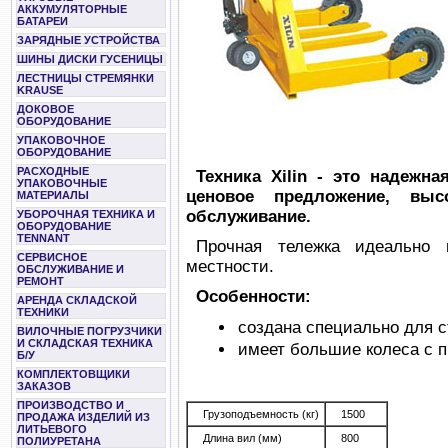
АККУМУЛЯТОРНЫЕ
БАТАРЕИ
ЗАРЯДНЫЕ УСТРОЙСТВА
ШИНЫ ДИСКИ ГУСЕНИЦЫ
ЛЕСТНИЦЫ СТРЕМЯНКИ
KRAUSE
ДОКОВОЕ
ОБОРУДОВАНИЕ
УПАКОВОЧНОЕ
ОБОРУДОВАНИЕ
РАСХОДНЫЕ
Техника Xilin - это надежн
УПАКОВОЧНЫЕ
ценовое предложение, высо
МАТЕРИАЛЫ
обслуживание.
УБОРОЧНАЯ ТЕХНИКА И
ОБОРУДОВАНИЕ
TENNANT
Прочная тележка идеально 
СЕРВИСНОЕ
местности.
ОБСЛУЖИВАНИЕ И
РЕМОНТ
Особенности:
АРЕНДА СКЛАДСКОЙ
ТЕХНИКИ
создана специально для 
ВИЛОЧНЫЕ ПОГРУЗЧИКИ
И СКЛАДСКАЯ ТЕХНИКА
имеет большие колеса с п
Б/У
КОМПЛЕКТОВЩИКИ
ЗАКАЗОВ
ПРОИЗВОДСТВО И
Грузоподъемность (кг)
1500
ПРОДАЖА ИЗДЕЛИЙ ИЗ
ЛИТЬЕВОГО
Длина вил (мм)
800
ПОЛИУРЕТАНА