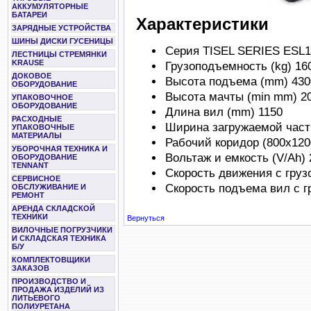
АККУМУЛЯТОРНЫЕ
БАТАРЕИ
Характеристики
ЗАРЯДНЫЕ УСТРОЙСТВА
ШИНЫ ДИСКИ ГУСЕНИЦЫ
Серия TISEL SERIES ESL1
ЛЕСТНИЦЫ СТРЕМЯНКИ
KRAUSE
Грузоподъемность (kg) 16
ДОКОВОЕ
Высота подъема (mm) 430
ОБОРУДОВАНИЕ
Высота мачты (min mm) 2
УПАКОВОЧНОЕ
ОБОРУДОВАНИЕ
Длина вил (mm) 1150
РАСХОДНЫЕ
Ширина загружаемой част
УПАКОВОЧНЫЕ
МАТЕРИАЛЫ
Рабочий коридор (800x120
УБОРОЧНАЯ ТЕХНИКА И
Вольтаж и емкость (V/Ah) 
ОБОРУДОВАНИЕ
TENNANT
Скорость движения с грузо
СЕРВИСНОЕ
Скорость подъема вил с г
ОБСЛУЖИВАНИЕ И
РЕМОНТ
АРЕНДА СКЛАДСКОЙ
ТЕХНИКИ
Вернуться
ВИЛОЧНЫЕ ПОГРУЗЧИКИ
И СКЛАДСКАЯ ТЕХНИКА
Б/У
КОМПЛЕКТОВЩИКИ
ЗАКАЗОВ
ПРОИЗВОДСТВО И
ПРОДАЖА ИЗДЕЛИЙ ИЗ
ЛИТЬЕВОГО
ПОЛИУРЕТАНА