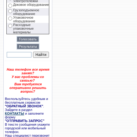
электротележки
Доковое оборудование
Грузоподъемное
оборудование
Упаковочное
оборудование
Расходные
упаковочные
материалы
Наш телефон все время
занят?
У вас проблемы со
связью?
Вам требуется
оперативно решить
вопрос?
Воспользуйтесь удобным и
бесплатным сервисом
"ОБРАТНЫЙ ЗВОНОК"
.
Зайдите в раздел
КОНТАКТЫ
и заполните
форму
"ОТПРАВИТЬ ЗАПРОС"
В тексте сообщения укажите
городской или мобильный
телефон.
Наш специалист перезвонит