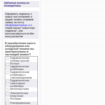
Зубчатые колеса из
полиуретана
Оформить подписку о
новых поступлениях и
акциях можно отправив
заявку на почту
info@sklad-kavkaz.ru
с
темой писма "новостная
подписка", или
воспользоваться on-line
консультантом
В приобретении какого
оборудования или
складской техники вы
заинтересованы в
настоящий момент?
Гидравлические
тележки (рохли)
Ручные
гидравлические
штабелеры
Гидравлические
штабелеры с
электроподъемом
Гидравлические
самоходные
штабелеры
Автопогрузчики
Электрические
погрузчики
Ричтраки
Платформенные