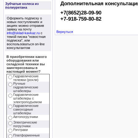
Дополнительная консультация
Зубчатые колеса из
полиуретана
+7(8652)28-09-90
+7-918-759-80-82
Оформить подписку о
новых поступлениях и
акциях можно отправив
заявку на почту
Вернуться
info@sklad-kavkaz.ru
с
темой писма "новостная
подписка", или
воспользоваться on-line
консультантом
В приобретении какого
оборудования или
складской техники вы
заинтересованы в
настоящий момент?
Гидравлические
тележки (рохли)
Ручные
гидравлические
штабелеры
Гидравлические
штабелеры с
электроподъемом
Гидравлические
самоходные
штабелеры
Автопогрузчики
Электрические
погрузчики
Ричтраки
Платформенные