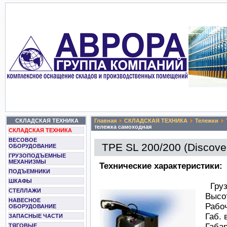
СКЛАДСКАЯ ТЕХНИКА
Главная
СКЛАДСКАЯ ТЕХНИКА
Тележки
тележка самоходная
СКЛАДСКАЯ ТЕХНИКА
ВЕСОВОЕ
TPE SL 200/200 (Discove
ОБОРУДОВАНИЕ
ГРУЗОПОДЪЕМНЫЕ
МЕХАНИЗМЫ
Технические характеристики:
ПОДЪЕМНИКИ
ШКАФЫ
Гру
СТЕЛЛАЖИ
Высо
НАВЕСНОЕ
Рабо
ОБОРУДОВАНИЕ
Габ. 
ЗАПАСНЫЕ ЧАСТИ
Габа
ТЯГОВЫЕ