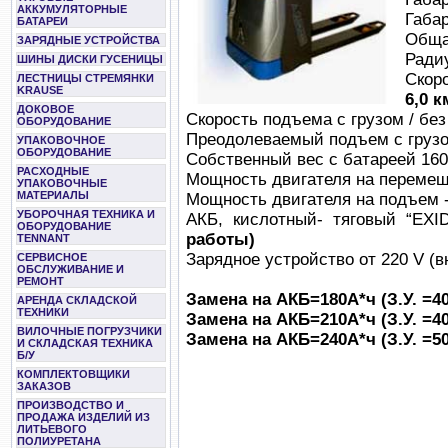
АККУМУЛЯТОРНЫЕ
Габа
БАТАРЕИ
Обща
ЗАРЯДНЫЕ УСТРОЙСТВА
Ради
ШИНЫ ДИСКИ ГУСЕНИЦЫ
Скор
ЛЕСТНИЦЫ СТРЕМЯНКИ
KRAUSE
6,0 к
ДОКОВОЕ
Скорость подъема с грузом / без
ОБОРУДОВАНИЕ
Преодолеваемый подъем с грузом
УПАКОВОЧНОЕ
ОБОРУДОВАНИЕ
Собственный вес с батареей 160
РАСХОДНЫЕ
Мощность двигателя на переме
УПАКОВОЧНЫЕ
МАТЕРИАЛЫ
Мощность двигателя на подъем 
УБОРОЧНАЯ ТЕХНИКА И
АКБ, кислотный- тяговый “EXI
ОБОРУДОВАНИЕ
работы)
TENNANT
Зарядное устройство от 220 V (
СЕРВИСНОЕ
ОБСЛУЖИВАНИЕ И
РЕМОНТ
Замена на АКБ=180А*ч (З.У. =40А
АРЕНДА СКЛАДСКОЙ
ТЕХНИКИ
Замена на АКБ=210А*ч (З.У. =40А
ВИЛОЧНЫЕ ПОГРУЗЧИКИ
Замена на АКБ=240А*ч (З.У. =50
И СКЛАДСКАЯ ТЕХНИКА
Б/У
КОМПЛЕКТОВЩИКИ
ЗАКАЗОВ
ПРОИЗВОДСТВО И
ПРОДАЖА ИЗДЕЛИЙ ИЗ
ЛИТЬЕВОГО
ПОЛИУРЕТАНА