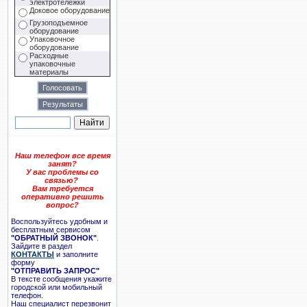
электротележки
Доковое оборудование
Грузоподъемное
оборудование
Упаковочное
оборудование
Расходные
упаковочные
материалы
Наш телефон все время
занят?
У вас проблемы со
связью?
Вам требуется
оперативно решить
вопрос?
Воспользуйтесь удобным и
бесплатным сервисом
"ОБРАТНЫЙ ЗВОНОК"
.
Зайдите в раздел
КОНТАКТЫ
и заполните
форму
"ОТПРАВИТЬ ЗАПРОС"
В тексте сообщения укажите
городской или мобильный
телефон.
Наш специалист перезвонит