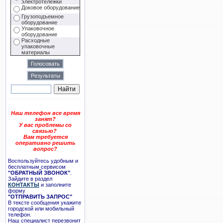
электротележки
Доковое оборудование
Грузоподъемное
оборудование
Упаковочное
оборудование
Расходные
упаковочные
материалы
Наш телефон все время
занят?
У вас проблемы со
связью?
Вам требуется
оперативно решить
вопрос?
Воспользуйтесь удобным и
бесплатным сервисом
"ОБРАТНЫЙ ЗВОНОК"
.
Зайдите в раздел
КОНТАКТЫ
и заполните
форму
"ОТПРАВИТЬ ЗАПРОС"
В тексте сообщения укажите
городской или мобильный
телефон.
Наш специалист перезвонит