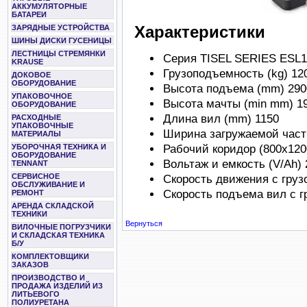
АККУМУЛЯТОРНЫЕ
БАТАРЕИ
Характеристики
ЗАРЯДНЫЕ УСТРОЙСТВА
ШИНЫ ДИСКИ ГУСЕНИЦЫ
ЛЕСТНИЦЫ СТРЕМЯНКИ
Серия
TISEL SERIES ESL1
KRAUSE
Грузоподъемность (kg)
12
ДОКОВОЕ
ОБОРУДОВАНИЕ
Высота подъема (mm)
290
УПАКОВОЧНОЕ
Высота мачты (min mm)
1
ОБОРУДОВАНИЕ
Длина вил (mm)
1150
РАСХОДНЫЕ
УПАКОВОЧНЫЕ
Ширина загружаемой част
МАТЕРИАЛЫ
УБОРОЧНАЯ ТЕХНИКА И
Рабочий коридор (800x120
ОБОРУДОВАНИЕ
Вольтаж и емкость (V/Ah)
TENNANT
СЕРВИСНОЕ
Скорость движения с груз
ОБСЛУЖИВАНИЕ И
Скорость подъема вил с г
РЕМОНТ
АРЕНДА СКЛАДСКОЙ
ТЕХНИКИ
Вернуться
ВИЛОЧНЫЕ ПОГРУЗЧИКИ
И СКЛАДСКАЯ ТЕХНИКА
Б/У
КОМПЛЕКТОВЩИКИ
ЗАКАЗОВ
ПРОИЗВОДСТВО И
ПРОДАЖА ИЗДЕЛИЙ ИЗ
ЛИТЬЕВОГО
ПОЛИУРЕТАНА