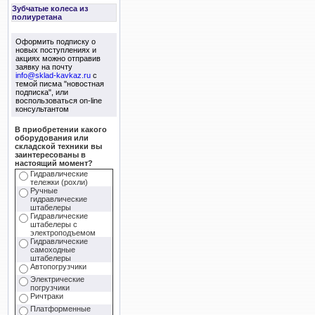
Зубчатые колеса из
полиуретана
Оформить подписку о
новых поступлениях и
акциях можно отправив
заявку на почту
info@sklad-kavkaz.ru
с
темой писма "новостная
подписка", или
воспользоваться on-line
консультантом
В приобретении какого
оборудования или
складской техники вы
заинтересованы в
настоящий момент?
Гидравлические
тележки (рохли)
Ручные
гидравлические
штабелеры
Гидравлические
штабелеры с
электроподъемом
Гидравлические
самоходные
штабелеры
Автопогрузчики
Электрические
погрузчики
Ричтраки
Платформенные