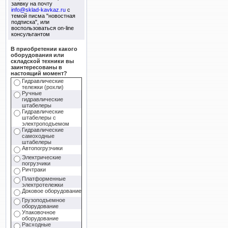
заявку на почту
info@sklad-kavkaz.ru
с
темой писма "новостная
подписка", или
воспользоваться on-line
консультантом
В приобретении какого
оборудования или
складской техники вы
заинтересованы в
настоящий момент?
Гидравлические
тележки (рохли)
Ручные
гидравлические
штабелеры
Гидравлические
штабелеры с
электроподъемом
Гидравлические
самоходные
штабелеры
Автопогрузчики
Электрические
погрузчики
Ричтраки
Платформенные
электротележки
Доковое оборудование
Грузоподъемное
оборудование
Упаковочное
оборудование
Расходные