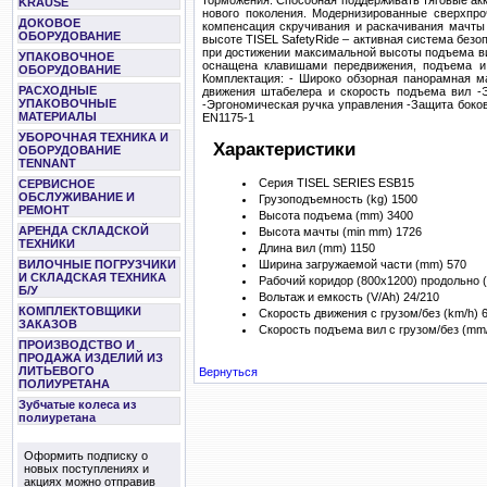
торможения. Способная поддерживать тяговые а
KRAUSE
нового поколения. Модернизированные сверхпр
ДОКОВОЕ
компенсация скручивания и раскачивания мачты 
ОБОРУДОВАНИЕ
высоте TISEL SafetyRide – активная система без
при достижении максимальной высоты подъема вил
УПАКОВОЧНОЕ
оснащена клавишами передвижения, подъема и 
ОБОРУДОВАНИЕ
Комплектация: - Широко обзорная панорамная м
РАСХОДНЫЕ
движения штабелера и скорость подъема вил -Э
УПАКОВОЧНЫЕ
-Эргономическая ручка управления -Защита боков
МАТЕРИАЛЫ
EN1175-1
УБОРОЧНАЯ ТЕХНИКА И
Характеристики
ОБОРУДОВАНИЕ
TENNANT
Серия
TISEL SERIES ESB15
СЕРВИСНОЕ
ОБСЛУЖИВАНИЕ И
Грузоподъемность (kg)
1500
РЕМОНТ
Высота подъема (mm)
3400
АРЕНДА СКЛАДСКОЙ
Высота мачты (min mm)
1726
ТЕХНИКИ
Длина вил (mm)
1150
Ширина загружаемой части (mm)
570
ВИЛОЧНЫЕ ПОГРУЗЧИКИ
И СКЛАДСКАЯ ТЕХНИКА
Рабочий коридор (800x1200) продольно 
Б/У
Вольтаж и емкость (V/Ah)
24/210
КОМПЛЕКТОВЩИКИ
Скорость движения с грузом/без (km/h)
6
ЗАКАЗОВ
Скорость подъема вил с грузом/без (mm
ПРОИЗВОДСТВО И
ПРОДАЖА ИЗДЕЛИЙ ИЗ
ЛИТЬЕВОГО
Вернуться
ПОЛИУРЕТАНА
Зубчатые колеса из
полиуретана
Оформить подписку о
новых поступлениях и
акциях можно отправив