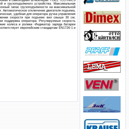
няемая в самоходных штабелерах TISEL TECHNICS
й и грузоподъёмного устройства. Максимальная
иченный запас грузоподъёмности на максимальной
и. Автоматическое отключение двигателя подъема,
ическая, удобная для оператора ручка управления
ижении скорости при подъеме вил свыше 30 см;
ая поддержка оператора -Регулируемые скорость
кие колеса и ролики -Индикатор заряда батареи
Соответствует европейским стандартам EN1726-1 и