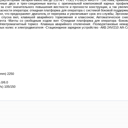
ккумуляторные батареи емкостью до 210 AH. TISEL POWER MAST® - система, приме
очные двух и трех-секционные мачты с оригинальной компоновкой карных профиле
за счет значительного повышения жесткости и прочности конструкции, а так увел
опасности оператора: откидная платформа для оператора с системой боковой поддержк
, что предохраняет двигатель от перегрева и увеличивает срок его службы; Эргоном
спуска вил, клавишей аварийного торможения и клаксоном; Автоматическое сн
ачта -Мачты со свободным ходом вил -Откидная платформа для оператора -Боков
лектромагнитный тормоз -Клавиша аварийного отключения -Полиуретановые немар
ых колес и электродвигателя -Стационарное зарядное устройство -АКБ 24V/210 А/h 
(mm)
2250
.0/6.0
/s)
105/150