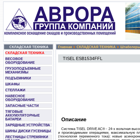
СКЛАДСКАЯ ТЕХНИКА
Главная
СКЛАДСКАЯ ТЕХНИКА
Штабелер
СКЛАДСКАЯ ТЕХНИКА
TISEL ESB1534FFL
ВЕСОВОЕ
ОБОРУДОВАНИЕ
ГРУЗОПОДЪЕМНЫЕ
МЕХАНИЗМЫ
ПОДЪЕМНИКИ
ШКАФЫ
СТЕЛЛАЖИ
НАВЕСНОЕ
ОБОРУДОВАНИЕ
ЗАПАСНЫЕ ЧАСТИ
ТЯГОВЫЕ
АККУМУЛЯТОРНЫЕ
Описание
БАТАРЕИ
ЗАРЯДНЫЕ УСТРОЙСТВА
Система TISEL DRIVE AC® - 24-х вольтная высо
ШИНЫ ДИСКИ ГУСЕНИЦЫ
и производимыми операциями, максимальную пла
(технология переменного тока): новые асинхро
ЛЕСТНИЦЫ СТРЕМЯНКИ