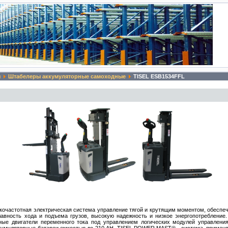
ы
Штабелеры аккумуляторные самоходные
TISEL ESB1534FFL
кочастотная электрическая система управление тягой и крутящим моментом, обеспе
вность хода и подъема грузов, высокую надежность и низкое энергопотребление
нные двигатели переменного тока под управлением логических модулей управления