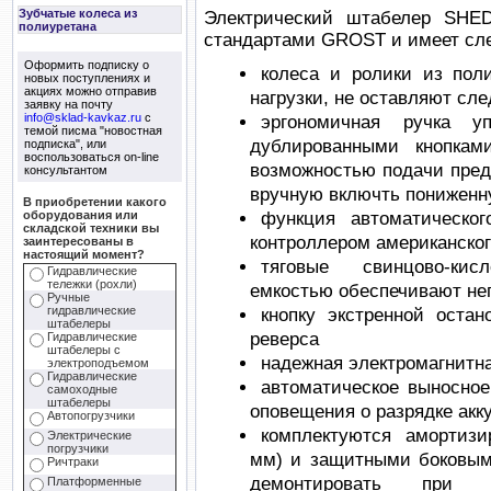
Зубчатые колеса из
Электрический штабелер SHED
полиуретана
стандартами GROST и имеет сл
Оформить подписку о
колеса и ролики из пол
новых поступлениях и
акциях можно отправив
нагрузки, не оставляют сл
заявку на почту
info@sklad-kavkaz.ru
с
эргономичная ручка у
темой писма "новостная
дублированными кнопкам
подписка", или
воспользоваться on-line
возможностью подачи пред
консультантом
вручную включть пониженн
В приобретении какого
оборудования или
функция автоматическог
складской техники вы
контроллером американско
заинтересованы в
настоящий момент?
тяговые свинцово-кис
Гидравлические
тележки (рохли)
емкостью обеспечивают неп
Ручные
гидравлические
кнопку экстренной остан
штабелеры
реверса
Гидравлические
штабелеры с
надежная электромагнитн
электроподъемом
Гидравлические
автоматическое выносное
самоходные
штабелеры
оповещения о разрядке акк
Автопогрузчики
комплектуются амортиз
Электрические
погрузчики
мм) и защитными боковым
Ричтраки
демонтировать при н
Платформенные