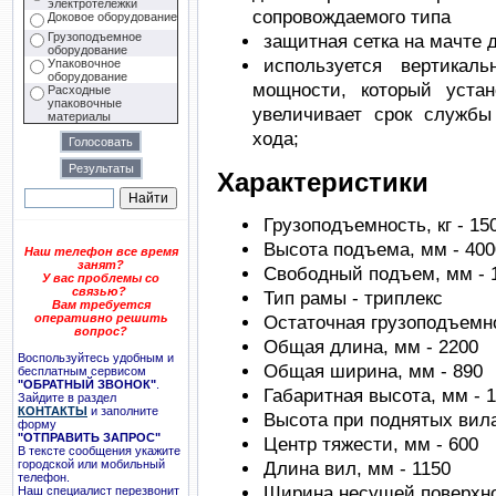
электротележки
сопровождаемого типа
Доковое оборудование
Грузоподъемное
защитная сетка на мачте 
оборудование
используется вертикал
Упаковочное
оборудование
мощности, который уста
Расходные
упаковочные
увеличивает срок службы
материалы
хода;
Характеристики
Грузоподъемность, кг - 15
Высота подъема, мм - 400
Наш телефон все время
занят?
Свободный подъем, мм - 
У вас проблемы со
связью?
Тип рамы - триплекс
Вам требуется
оперативно решить
Остаточная грузоподъемнос
вопрос?
Общая длина, мм - 2200
Воспользуйтесь удобным и
Общая ширина, мм - 890
бесплатным сервисом
"ОБРАТНЫЙ ЗВОНОК"
.
Габаритная высота, мм - 
Зайдите в раздел
КОНТАКТЫ
и заполните
Высота при поднятых вила
форму
"ОТПРАВИТЬ ЗАПРОС"
Центр тяжести, мм - 600
В тексте сообщения укажите
городской или мобильный
Длина вил, мм - 1150
телефон.
Ширина несущей поверхно
Наш специалист перезвонит