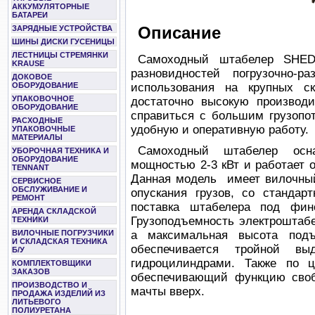
АККУМУЛЯТОРНЫЕ
БАТАРЕИ
Описание
ЗАРЯДНЫЕ УСТРОЙСТВА
ШИНЫ ДИСКИ ГУСЕНИЦЫ
ЛЕСТНИЦЫ СТРЕМЯНКИ
Самоходный штабелер SHED
KRAUSE
разновидностей погрузочно-р
ДОКОВОЕ
ОБОРУДОВАНИЕ
использования на крупных с
УПАКОВОЧНОЕ
достаточно высокую производи
ОБОРУДОВАНИЕ
справиться с большим грузопо
РАСХОДНЫЕ
удобную и оперативную работу.
УПАКОВОЧНЫЕ
МАТЕРИАЛЫ
Самоходный штабелер осна
УБОРОЧНАЯ ТЕХНИКА И
ОБОРУДОВАНИЕ
мощностью 2-3 кВт и работает о
TENNANT
Данная модель имеет вилочный
СЕРВИСНОЕ
ОБСЛУЖИВАНИЕ И
опускания грузов, со стандар
РЕМОНТ
поставка штабелера под фи
АРЕНДА СКЛАДСКОЙ
Грузоподъемность электроштабе
ТЕХНИКИ
ВИЛОЧНЫЕ ПОГРУЗЧИКИ
а максимальная высота под
И СКЛАДСКАЯ ТЕХНИКА
обеспечивается тройной в
Б/У
гидроцилиндрами. Также по ц
КОМПЛЕКТОВЩИКИ
ЗАКАЗОВ
обеспечивающий функцию своб
ПРОИЗВОДСТВО И
мачты вверх.
ПРОДАЖА ИЗДЕЛИЙ ИЗ
ЛИТЬЕВОГО
ПОЛИУРЕТАНА