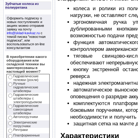
Зубчатые колеса из
полиуретана
колеса и ролики из пол
нагрузки, не оставляют сл
Оформить подписку о
эргономичная ручка у
новых поступлениях и
акциях можно отправив
дублированными кнопкам
заявку на почту
info@sklad-kavkaz.ru
с
возможностью подачи пред
темой писма "новостная
подписка", или
функция автоматическог
воспользоваться on-line
консультантом
контроллером американско
тяговые свинцово-кис
В приобретении какого
оборудования или
обеспечивают непрерывную 
складской техники вы
заинтересованы в
кнопку экстренной остан
настоящий момент?
реверса
Гидравлические
тележки (рохли)
надежная электромагнитн
Ручные
гидравлические
автоматическое выносное
штабелеры
Гидравлические
оповещения о разрядке акк
штабелеры с
электроподъемом
комплектуются платформ
Гидравлические
боковыми поручнями, кото
самоходные
штабелеры
необходимости и получить
Автопогрузчики
Электрические
защитная сетка на мачте 
погрузчики
Ричтраки
Характеристики
Платформенные