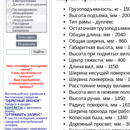
электротележки
Доковое оборудование
Грузоподъемность, кг - 15
Грузоподъемное
оборудование
Высота подъема, мм - 200
Упаковочное
оборудование
Тип рамы - дуплекс
Расходные
упаковочные
Остаточная грузоподъемнос
материалы
Общая длина, мм - 2040
Общая ширина, мм - 860
Габаритная высота, мм - 
Высота при поднятых вила
Центр тяжести, мм - 400
Длина вил, мм - 1150
Наш телефон все время
занят?
Ширина несущей поверхно
У вас проблемы со
связью?
Ширина лонжерона, мм - 
Вам требуется
оперативно решить
Расстояние между вилами
вопрос?
Высота вил в нижнем поло
Воспользуйтесь удобным и
бесплатным сервисом
Высота ручки, мм - 1450
"ОБРАТНЫЙ ЗВОНОК"
.
Радиус поворота, мм - 16
Зайдите в раздел
КОНТАКТЫ
и заполните
Ширина прохода при работ
форму
"ОТПРАВИТЬ ЗАПРОС"
Колесная база, мм - 1340
В тексте сообщения укажите
городской или мобильный
Дорожный просвет, мм - 3
телефон.
Наш специалист перезвонит