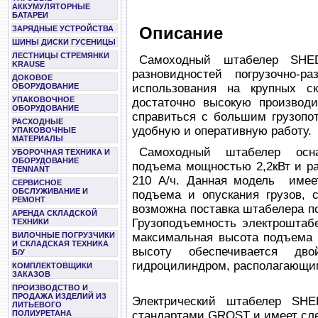
АККУМУЛЯТОРНЫЕ
БАТАРЕИ
Описание
ЗАРЯДНЫЕ УСТРОЙСТВА
ШИНЫ ДИСКИ ГУСЕНИЦЫ
ЛЕСТНИЦЫ СТРЕМЯНКИ
Самоходный штабелер SHED
KRAUSE
разновидностей погрузочно-р
ДОКОВОЕ
ОБОРУДОВАНИЕ
использования на крупных с
УПАКОВОЧНОЕ
достаточно высокую производи
ОБОРУДОВАНИЕ
справиться с большим грузопо
РАСХОДНЫЕ
удобную и оперативную работу.
УПАКОВОЧНЫЕ
МАТЕРИАЛЫ
Самоходный штабелер осна
УБОРОЧНАЯ ТЕХНИКА И
ОБОРУДОВАНИЕ
подъема мощностью 2,2кВт и ра
TENNANT
210 А/ч. Данная модель имеет
СЕРВИСНОЕ
ОБСЛУЖИВАНИЕ И
подъема и опускания грузов, 
РЕМОНТ
возможна поставка штабелера п
АРЕНДА СКЛАДСКОЙ
Грузоподъемность электроштабе
ТЕХНИКИ
ВИЛОЧНЫЕ ПОГРУЗЧИКИ
максимальная высота подъема 
И СКЛАДСКАЯ ТЕХНИКА
высоту обеспечивается д
Б/У
гидроцилиндром, располагающим
КОМПЛЕКТОВЩИКИ
ЗАКАЗОВ
ПРОИЗВОДСТВО И
ПРОДАЖА ИЗДЕЛИЙ ИЗ
Электрический штабелер SHE
ЛИТЬЕВОГО
ПОЛИУРЕТАНА
стандартами GROST и имеет сл