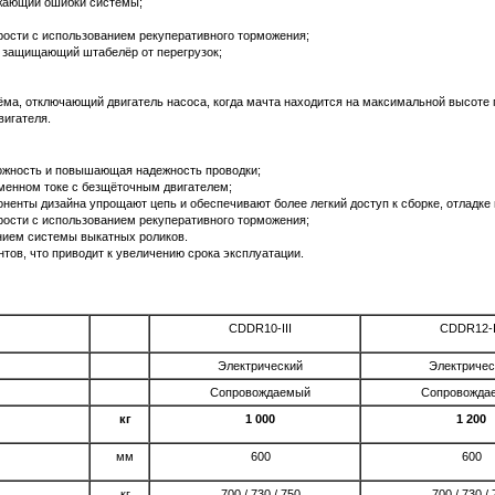
жающий ошибки системы;
рости с использованием рекуперативного торможения;
 защищающий штабелёр от перегрузок;
ма, отключающий двигатель насоса, когда мачта находится на максимальной высоте
вигателя.
ожность и повышающая надежность проводки;
менном токе с безщёточным двигателем;
енты дизайна упрощают цепь и обеспечивают более легкий доступ к сборке, отладке
рости с использованием рекуперативного торможения;
нием системы выкатных роликов.
тов, что приводит к увеличению срока эксплуатации.
CDDR10-III
CDDR12-I
Электрический
Электричес
Сопровождаемый
Сопровожда
кг
1 000
1 200
мм
600
600
кг
700 / 730 / 750
700 / 730 /