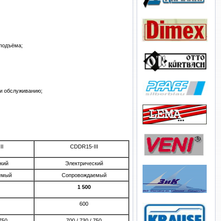
 подъёма;
 и обслуживанию;
II
CDDR15-III
кий
Электрический
емый
Сопровождаемый
1 500
600
 750
700 / 730 / 750