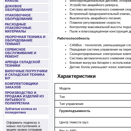
KRAUSE
Многофункциональный дисплей, отобра
Устройство аварийного реверса;
ДОКОВОЕ
Система автоматического снижения ско
ОБОРУДОВАНИЕ
Встроенный предохранительный клапан,
УПАКОВОЧНОЕ
Выключатель аварийного питания;
ОБОРУДОВАНИЕ
Плавное регулирование скорости;
РАСХОДНЫЕ
Контроллер максимальной высоты подъё
УПАКОВОЧНЫЕ
МАТЕРИАЛЫ
Пыле и влагозащищённая конструкция д
УБОРОЧНАЯ ТЕХНИКА И
Работоспособность
ОБОРУДОВАНИЕ
TENNANT
CANBus - технология, уменьшающая сл
СЕРВИСНОЕ
Передовая система управления на пере
ОБСЛУЖИВАНИЕ И
Сконцентрированные электронные компон
РЕМОНТ
Система автоматического снижения ско
АРЕНДА СКЛАДСКОЙ
Боковая выгрузка батареи с использова
ТЕХНИКИ
Датчик Холла уменьшает износ компонен
ВИЛОЧНЫЕ ПОГРУЗЧИКИ
И СКЛАДСКАЯ ТЕХНИКА
Характеристики
Б/У
КОМПЛЕКТОВЩИКИ
ЗАКАЗОВ
Модель
ПРОИЗВОДСТВО И
ПРОДАЖА ИЗДЕЛИЙ ИЗ
Тип
ЛИТЬЕВОГО
ПОЛИУРЕТАНА
Тип управления
Зубчатые колеса из
Грузоподъемность
полиуретана
Центр тяжести груз
Оформить подписку о
новых поступлениях и
акциях можно отправив
Вес (с АКБ)