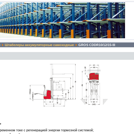
ы
Штабелеры аккумуляторные самоходные
GROS СDDR10/12/15-III
ть
ременном токе с регенерацией энергии тормозной системой;