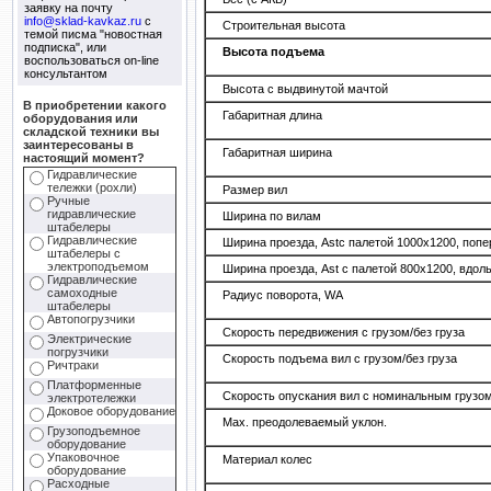
заявку на почту
info@sklad-kavkaz.ru
с
Строительная высота
темой писма "новостная
подписка", или
Высота подъема
воспользоваться on-line
консультантом
Высота с выдвинутой мачтой
В приобретении какого
Габаритная длина
оборудования или
складской техники вы
заинтересованы в
Габаритная ширина
настоящий момент?
Гидравлические
тележки (рохли)
Размер вил
Ручные
гидравлические
Ширина по вилам
штабелеры
Гидравлические
Ширина проезда, Astс палетой 1000х1200, попе
штабелеры с
электроподъемом
Ширина проезда, Ast с палетой 800х1200, вдол
Гидравлические
самоходные
Радиус поворота, WA
штабелеры
Автопогрузчики
Скорость передвижения с грузом/без груза
Электрические
погрузчики
Скорость подъема вил с грузом/без груза
Ричтраки
Платформенные
Скорость опускания вил с номинальным грузо
электротележки
Доковое оборудование
Мах. преодолеваемый уклон.
Грузоподъемное
оборудование
Упаковочное
Материал колес
оборудование
Расходные