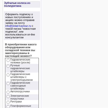
Зубчатые колеса из
полиуретана
Оформить подписку о
новых поступлениях и
акциях можно отправив
заявку на почту
info@sklad-kavkaz.ru
с
темой писма "новостная
подписка", или
воспользоваться on-line
консультантом
В приобретении какого
оборудования или
складской техники вы
заинтересованы в
настоящий момент?
Гидравлические
тележки (рохли)
Ручные
гидравлические
штабелеры
Гидравлические
штабелеры с
электроподъемом
Гидравлические
самоходные
штабелеры
Автопогрузчики
Электрические
погрузчики
Ричтраки
Платформенные