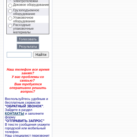
электротележки
Доковое оборудование
Грузоподъемное
оборудование
Упаковочное
оборудование
Расходные
упаковочные
материалы
Наш телефон все время
занят?
У вас проблемы со
связью?
Вам требуется
оперативно решить
вопрос?
Воспользуйтесь удобным и
бесплатным сервисом
"ОБРАТНЫЙ ЗВОНОК"
.
Зайдите в раздел
КОНТАКТЫ
и заполните
форму
"ОТПРАВИТЬ ЗАПРОС"
В тексте сообщения укажите
городской или мобильный
телефон.
Наш специалист перезвонит