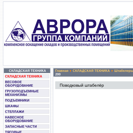
СКЛАДСКАЯ ТЕХНИКА
Главная
СКЛАДСКАЯ ТЕХНИКА
Штабелер
200
СКЛАДСКАЯ ТЕХНИКА
ВЕСОВОЕ
Поводковый штабелёр
ОБОРУДОВАНИЕ
ГРУЗОПОДЪЕМНЫЕ
МЕХАНИЗМЫ
ПОДЪЕМНИКИ
ШКАФЫ
СТЕЛЛАЖИ
НАВЕСНОЕ
ОБОРУДОВАНИЕ
ЗАПАСНЫЕ ЧАСТИ
ТЯГОВЫЕ