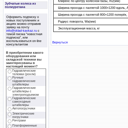
Клиренс по центру колёсной базы,
m2(мм)
Зубчатые колеса из
полиуретана
Ширина прохода с паллетой 1000×1200 вдоль,
Ширина прохода с паллетой 800×1200 поперёк,
Оформить подписку о
новых поступлениях и
Радиус поворота,
Wa(мм)
акциях можно отправив
заявку на почту
Эксплуатационная масса,
кг
info@sklad-kavkaz.ru
с
темой писма "новостная
подписка", или
воспользоваться on-line
Вернуться
консультантом
В приобретении какого
оборудования или
складской техники вы
заинтересованы в
настоящий момент?
Гидравлические
тележки (рохли)
Ручные
гидравлические
штабелеры
Гидравлические
штабелеры с
электроподъемом
Гидравлические
самоходные
штабелеры
Автопогрузчики
Электрические
погрузчики
Ричтраки
Платформенные