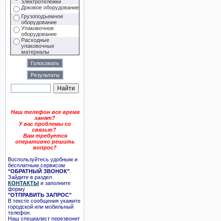
электротележки
Доковое оборудование
Грузоподъемное
оборудование
Упаковочное
оборудование
Расходные
упаковочные
материалы
Наш телефон все время
занят?
У вас проблемы со
связью?
Вам требуется
оперативно решить
вопрос?
Воспользуйтесь удобным и
бесплатным сервисом
"ОБРАТНЫЙ ЗВОНОК"
.
Зайдите в раздел
КОНТАКТЫ
и заполните
форму
"ОТПРАВИТЬ ЗАПРОС"
В тексте сообщения укажите
городской или мобильный
телефон.
Наш специалист перезвонит