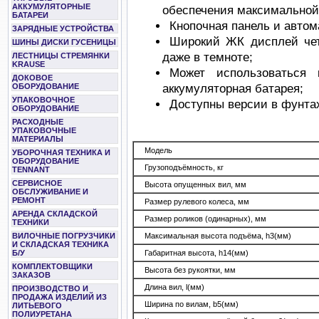
АККУМУЛЯТОРНЫЕ
обеспечения максимально
БАТАРЕИ
Кнопочная панель и авто
ЗАРЯДНЫЕ УСТРОЙСТВА
Широкий ЖК дисплей чет
ШИНЫ ДИСКИ ГУСЕНИЦЫ
даже в темноте;
ЛЕСТНИЦЫ СТРЕМЯНКИ
KRAUSE
Может использоваться 
ДОКОВОЕ
аккумуляторная батарея;
ОБОРУДОВАНИЕ
УПАКОВОЧНОЕ
Доступны версии в фунта
ОБОРУДОВАНИЕ
РАСХОДНЫЕ
УПАКОВОЧНЫЕ
МАТЕРИАЛЫ
Модель
УБОРОЧНАЯ ТЕХНИКА И
ОБОРУДОВАНИЕ
Грузоподъёмность, кг
TENNANT
СЕРВИСНОЕ
Высота опущенных вил, мм
ОБСЛУЖИВАНИЕ И
РЕМОНТ
Размер рулевого колеса, мм
АРЕНДА СКЛАДСКОЙ
Размер роликов (одинарных), мм
ТЕХНИКИ
Максимальная высота подъёма,
h3(мм)
ВИЛОЧНЫЕ ПОГРУЗЧИКИ
И СКЛАДСКАЯ ТЕХНИКА
Габаритная высота,
h14(мм)
Б/У
КОМПЛЕКТОВЩИКИ
Высота без рукоятки, мм
ЗАКАЗОВ
Длина вил,
l(мм)
ПРОИЗВОДСТВО И
ПРОДАЖА ИЗДЕЛИЙ ИЗ
Ширина по вилам,
b5(мм)
ЛИТЬЕВОГО
ПОЛИУРЕТАНА