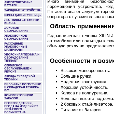
много внимания безопасно
АККУМУЛЯТОРНЫЕ
БАТАРЕИ
перемещения устройства, ког
ЗАРЯДНЫЕ УСТРОЙСТВА
Питается она от аккумуляторно
ШИНЫ ДИСКИ ГУСЕНИЦЫ
оператора от утомительного нак
ЛЕСТНИЦЫ СТРЕМЯНКИ
KRAUSE
Область применени
ДОКОВОЕ
ОБОРУДОВАНИЕ
Гидравлическая тележка XILIN J
УПАКОВОЧНОЕ
ОБОРУДОВАНИЕ
автомобили или подъезды к склад
РАСХОДНЫЕ
обычную рохлу не представляет
УПАКОВОЧНЫЕ
МАТЕРИАЛЫ
УБОРОЧНАЯ ТЕХНИКА И
ОБОРУДОВАНИЕ
Особенности и возм
TENNANT
СЕРВИСНОЕ
ОБСЛУЖИВАНИЕ И
Высокая маневренность.
РЕМОНТ
Большие ручки.
АРЕНДА СКЛАДСКОЙ
ТЕХНИКИ
Надежная конструкция.
ВИЛОЧНЫЕ ПОГРУЗЧИКИ
Хорошая устойчивость.
И СКЛАДСКАЯ ТЕХНИКА
Б/У
Колеса из полиуретана.
КОМПЛЕКТОВЩИКИ
Большая высота подъема
ЗАКАЗОВ
ПРОИЗВОДСТВО И
2 боковых стабилизатора.
ПРОДАЖА ИЗДЕЛИЙ ИЗ
Питание от батареи.
ЛИТЬЕВОГО
ПОЛИУРЕТАНА