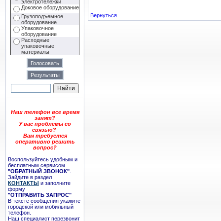
электротележки
Доковое оборудование
Вернуться
Грузоподъемное
оборудование
Упаковочное
оборудование
Расходные
упаковочные
материалы
Наш телефон все время
занят?
У вас проблемы со
связью?
Вам требуется
оперативно решить
вопрос?
Воспользуйтесь удобным и
бесплатным сервисом
"ОБРАТНЫЙ ЗВОНОК"
.
Зайдите в раздел
КОНТАКТЫ
и заполните
форму
"ОТПРАВИТЬ ЗАПРОС"
В тексте сообщения укажите
городской или мобильный
телефон.
Наш специалист перезвонит