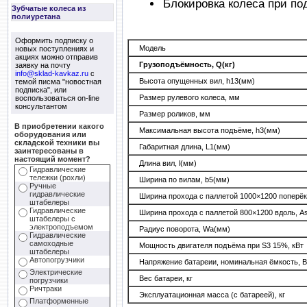
Блокировка колеса при по
Зубчатые колеса из
полиуретана
Оформить подписку о
Модель
новых поступлениях и
акциях можно отправив
Грузоподъёмность, Q(кг)
заявку на почту
info@sklad-kavkaz.ru
с
Высота опущенных вил, h13(мм)
темой писма "новостная
подписка", или
Размер рулевого колеса, мм
воспользоваться on-line
консультантом
Размер роликов, мм
В приобретении какого
Максимальная высота подъёме, h3(мм)
оборудования или
складской техники вы
Габаритная длина, L1(мм)
заинтересованы в
настоящий момент?
Длина вил, l(мм)
Гидравлические
тележки (рохли)
Ширина по вилам, b5(мм)
Ручные
гидравлические
Ширина прохода с паллетой 1000×1200 поперёк
штабелеры
Гидравлические
Ширина прохода с паллетой 800×1200 вдоль, A
штабелеры с
электроподъемом
Радиус поворота, Wa(мм)
Гидравлические
самоходные
Мощность двигателя подъёма при S3 15%, кВт
штабелеры
Автопогрузчики
Напряжение батареии, номинальная ёмкость, В
Электрические
Вес батареи, кг
погрузчики
Ричтраки
Эксплуатационная масса (с батареей), кг
Платформенные