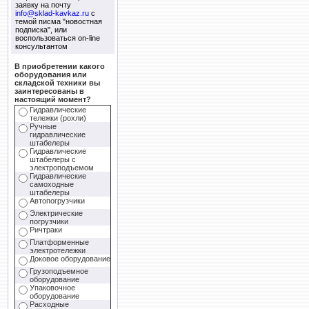
заявку на почту
info@sklad-kavkaz.ru
с
темой писма "новостная
подписка", или
воспользоваться on-line
консультантом
В приобретении какого
оборудования или
складской техники вы
заинтересованы в
настоящий момент?
Гидравлические
тележки (рохли)
Ручные
гидравлические
штабелеры
Гидравлические
штабелеры с
электроподъемом
Гидравлические
самоходные
штабелеры
Автопогрузчики
Электрические
погрузчики
Ричтраки
Платформенные
электротележки
Доковое оборудование
Грузоподъемное
оборудование
Упаковочное
оборудование
Расходные