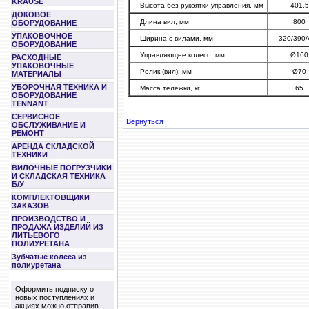
KRAUSE
Высота без рукоятки управления, мм
401,5
ДОКОВОЕ
Длина вил, мм
800
ОБОРУДОВАНИЕ
УПАКОВОЧНОЕ
Ширина с вилами, мм
320/390/
ОБОРУДОВАНИЕ
Управляющее колесо, мм
Ø160
РАСХОДНЫЕ
УПАКОВОЧНЫЕ
Ролик (вил), мм
Ø70
МАТЕРИАЛЫ
УБОРОЧНАЯ ТЕХНИКА И
Масса тележки, кг
65
ОБОРУДОВАНИЕ
TENNANT
СЕРВИСНОЕ
Вернуться
ОБСЛУЖИВАНИЕ И
РЕМОНТ
АРЕНДА СКЛАДСКОЙ
ТЕХНИКИ
ВИЛОЧНЫЕ ПОГРУЗЧИКИ
И СКЛАДСКАЯ ТЕХНИКА
Б/У
КОМПЛЕКТОВЩИКИ
ЗАКАЗОВ
ПРОИЗВОДСТВО И
ПРОДАЖА ИЗДЕЛИЙ ИЗ
ЛИТЬЕВОГО
ПОЛИУРЕТАНА
Зубчатые колеса из
полиуретана
Оформить подписку о
новых поступлениях и
акциях можно отправив