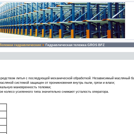
Тележки гидравлические
Гидравлическая тележка GROS BFZ
осредством литья с последующей механической обработкой. Независимый масляный ба
асляной системой защищен от проникновения внутрь пыли, грязи и влаги;
имальную маневренность тележки;
е колесо усиленного типа значительно снижают усталость оператора.