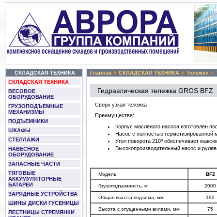
СКЛАДСКАЯ ТЕХНИКА
Главная
СКЛАДСКАЯ ТЕХНИКА
Тележки
СКЛАДСКАЯ ТЕХНИКА
Гидравлическая тележка GROS BFZ
ВЕСОВОЕ
ОБОРУДОВАНИЕ
Сверх узкая тележка
ГРУЗОПОДЪЕМНЫЕ
МЕХАНИЗМЫ
Преимущества:
ПОДЪЕМНИКИ
Корпус масляного насоса изготовлен п
ШКАФЫ
Насос с полностью герметизированной м
СТЕЛЛАЖИ
Угол поворота 210º обеспечивает макс
Высокопроизводительный насос и рулево
НАВЕСНОЕ
ОБОРУДОВАНИЕ
ЗАПАСНЫЕ ЧАСТИ
ТЯГОВЫЕ
Модель
BFZ
АККУМУЛЯТОРНЫЕ
БАТАРЕИ
Грузоподъемность, кг
2000
ЗАРЯДНЫЕ УСТРОЙСТВА
Общая высота подъема, мм
190
ШИНЫ ДИСКИ ГУСЕНИЦЫ
Высота с опущенными вилами, мм
75
ЛЕСТНИЦЫ СТРЕМЯНКИ