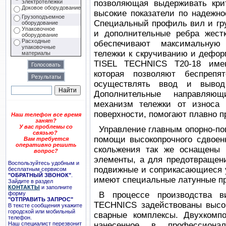
электротележки
позволяющая выдерживать крит
Доковое оборудование
высокие показатели по надежнос
Грузоподъемное
Специальный профиль вил и гр
оборудование
Упаковочное
и дополнительные ребра жестк
оборудование
Расходные
обеспечивают максимальную 
упаковочные
тележки к скручиванию и дефор
материалы
TISEL TECHNICS T20-18 име
которая позволяют беспрепя
осуществлять ввод и вывод
Дополнительные направляю
механизм тележки от износа
поверхности, помогают плавно п
Наш телефон все время
занят?
У вас проблемы со
Управление главным опорно-п
связью?
помощи высокопрочного сдвоен
Вам требуется
оперативно решить
скольжения так же оснащены
вопрос?
элементы, а для предотвращен
Воспользуйтесь удобным и
подвижные и соприкасающиеся у
бесплатным сервисом
"ОБРАТНЫЙ ЗВОНОК"
.
имеют специальные латунные пр
Зайдите в раздел
КОНТАКТЫ
и заполните
форму
В процессе производства в
"ОТПРАВИТЬ ЗАПРОС"
TECHNICS задействованы высок
В тексте сообщения укажите
городской или мобильный
сварные комплексы. Двухкомпо
телефон.
Наш специалист перезвонит
нанесенное в профессиона