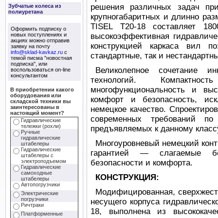
решения различных задач при
Зубчатые колеса из
полиуретана
крупногабаритных и длинно раз
TISEL T20-18 составляет 1
Оформить подписку о
новых поступлениях и
высокоэффективная гидравличе
акциях можно отправив
конструкцией каркаса вил по
заявку на почту
info@sklad-kavkaz.ru
с
стандартные, так и нестандартн
темой писма "новостная
подписка", или
Великолепное сочетание и
воспользоваться on-line
консультантом
технологий. Компактно
многофункциональность и выс
В приобретении какого
оборудования или
комфорт и безопасность, иск
складской техники вы
заинтересованы в
немецкое качество. Спроектиров
настоящий момент?
современных требований по 
Гидравлические
тележки (рохли)
предъявляемых к данному классу
Ручные
гидравлические
Многоуровневый немецкий контр
штабелеры
Гидравлические
гарантией — слагаемые бе
штабелеры с
электроподъемом
безопасности и комфорта.
Гидравлические
самоходные
КОНСТРУКЦИЯ:
штабелеры
Автопогрузчики
Модифицированная, сверхжестк
Электрические
погрузчики
несущего корпуса гидравлическ
Ричтраки
18, выполнена из высококаче
Платформенные