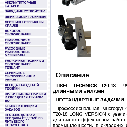
АККУМУЛЯТОРНЫЕ
БАТАРЕИ
ЗАРЯДНЫЕ УСТРОЙСТВА
ШИНЫ ДИСКИ ГУСЕНИЦЫ
ЛЕСТНИЦЫ СТРЕМЯНКИ
KRAUSE
ДОКОВОЕ
ОБОРУДОВАНИЕ
УПАКОВОЧНОЕ
ОБОРУДОВАНИЕ
РАСХОДНЫЕ
УПАКОВОЧНЫЕ
МАТЕРИАЛЫ
УБОРОЧНАЯ ТЕХНИКА И
ОБОРУДОВАНИЕ
TENNANT
СЕРВИСНОЕ
Описание
ОБСЛУЖИВАНИЕ И
РЕМОНТ
TISEL TECHNICS T20-18.
АРЕНДА СКЛАДСКОЙ
ТЕХНИКИ
ДЛИННЫМИ ВИЛАМИ.
ВИЛОЧНЫЕ ПОГРУЗЧИКИ
И СКЛАДСКАЯ ТЕХНИКА
НЕСТАНДАРТНЫЕ ЗАДАЧИИ.
Б/У
КОМПЛЕКТОВЩИКИ
Профессиональная, многофунк
ЗАКАЗОВ
T20-18 LONG VERSION с увелич
ПРОИЗВОДСТВО И
ПРОДАЖА ИЗДЕЛИЙ ИЗ
для высокоэффективной работы
ЛИТЬЕВОГО
промышленности, в складских 
ПОЛИУРЕТАНА