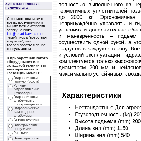
полностью выполненного из н
Зубчатые колеса из
полиуретана
герметичных уплотнителей позв
до 2000 кг. Эргономичная 
Оформить подписку о
новых поступлениях и
непринуждённо управлять и ги
акциях можно отправив
условиях и дополнительно обе
заявку на почту
info@sklad-kavkaz.ru
с
и маневренность – подъем 
темой писма "новостная
подписка", или
осуществить одной рукой, а уг
воспользоваться on-line
градусов в каждую сторону. Вне
консультантом
и условий эксплуатации, гидра
В приобретении какого
комплектуется только высокоп
оборудования или
складской техники вы
диаметром 200 мм и нейлоно
заинтересованы в
максимально устойчивых к возд
настоящий момент?
Гидравлические
тележки (рохли)
Ручные
гидравлические
Характеристики
штабелеры
Гидравлические
штабелеры с
электроподъемом
Нестандартные
Для агрес
Гидравлические
самоходные
Грузоподъемность (kg)
20
штабелеры
Автопогрузчики
Высота подъема (mm)
200
Электрические
Длина вил (mm)
1150
погрузчики
Ричтраки
Ширина вил (mm)
540
Платформенные