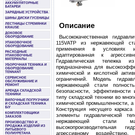
АККУМУЛЯТОРНЫЕ
БАТАРЕИ
ЗАРЯДНЫЕ УСТРОЙСТВА
ШИНЫ ДИСКИ ГУСЕНИЦЫ
Описание
ЛЕСТНИЦЫ СТРЕМЯНКИ
KRAUSE
ДОКОВОЕ
Высококачественная гидрав
ОБОРУДОВАНИЕ
115VATP из нержавеющей ста
УПАКОВОЧНОЕ
ОБОРУДОВАНИЕ
применения в условиях ин
РАСХОДНЫЕ
адаптированная к агресси
УПАКОВОЧНЫЕ
МАТЕРИАЛЫ
Гидравлическая тележка и
УБОРОЧНАЯ ТЕХНИКА И
предназначена для высокоэфф
ОБОРУДОВАНИЕ
TENNANT
химической и кислотной актив
СЕРВИСНОЕ
ограничений. Модель гидра
ОБСЛУЖИВАНИЕ И
нержавеющей стали полность
РЕМОНТ
безопасности, эффективности 
АРЕНДА СКЛАДСКОЙ
ТЕХНИКИ
типу складской техники во мно
ВИЛОЧНЫЕ ПОГРУЗЧИКИ
химической промышленности, а 
И СКЛАДСКАЯ ТЕХНИКА
Б/У
Конструкция несущего каркаса
КОМПЛЕКТОВЩИКИ
элементы гидравлической тел
ЗАКАЗОВ
нержавеющей стали мар
ПРОИЗВОДСТВО И
ПРОДАЖА ИЗДЕЛИЙ ИЗ
высокопроизводительная ги
ЛИТЬЕВОГО
агрессивному воздействию,
ПОЛИУРЕТАНА