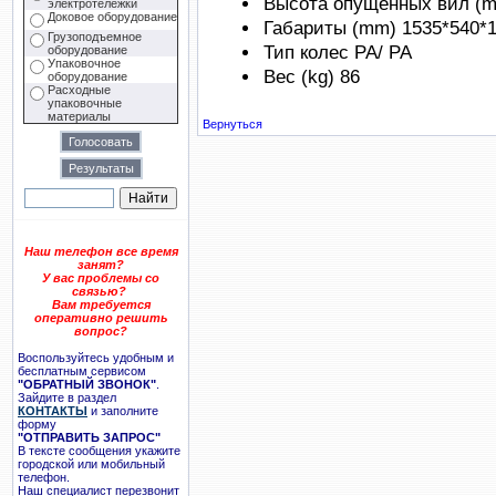
Высота опущенных вил (
электротележки
Доковое оборудование
Габариты (mm)
1535*540*
Грузоподъемное
Тип колес
PA/ PA
оборудование
Упаковочное
Вес (kg)
86
оборудование
Расходные
упаковочные
материалы
Вернуться
Наш телефон все время
занят?
У вас проблемы со
связью?
Вам требуется
оперативно решить
вопрос?
Воспользуйтесь удобным и
бесплатным сервисом
"ОБРАТНЫЙ ЗВОНОК"
.
Зайдите в раздел
КОНТАКТЫ
и заполните
форму
"ОТПРАВИТЬ ЗАПРОС"
В тексте сообщения укажите
городской или мобильный
телефон.
Наш специалист перезвонит