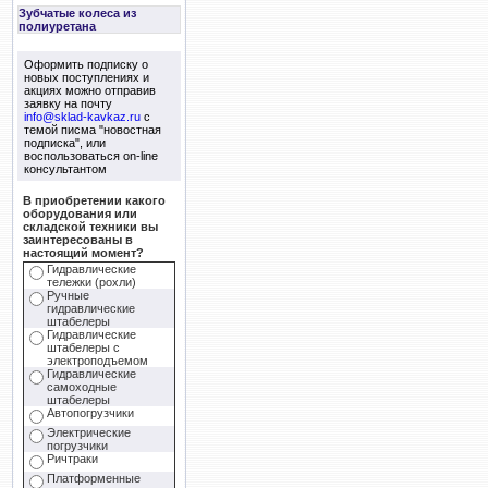
Зубчатые колеса из
полиуретана
Оформить подписку о
новых поступлениях и
акциях можно отправив
заявку на почту
info@sklad-kavkaz.ru
с
темой писма "новостная
подписка", или
воспользоваться on-line
консультантом
В приобретении какого
оборудования или
складской техники вы
заинтересованы в
настоящий момент?
Гидравлические
тележки (рохли)
Ручные
гидравлические
штабелеры
Гидравлические
штабелеры с
электроподъемом
Гидравлические
самоходные
штабелеры
Автопогрузчики
Электрические
погрузчики
Ричтраки
Платформенные