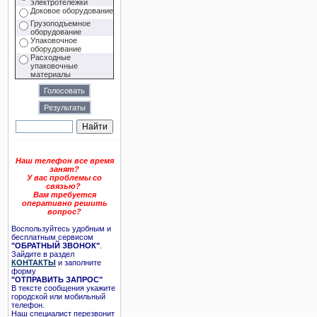
электротележки
Доковое оборудование
Грузоподъемное
оборудование
Упаковочное
оборудование
Расходные
упаковочные
материалы
Наш телефон все время
занят?
У вас проблемы со
связью?
Вам требуется
оперативно решить
вопрос?
Воспользуйтесь удобным и
бесплатным сервисом
"ОБРАТНЫЙ ЗВОНОК"
.
Зайдите в раздел
КОНТАКТЫ
и заполните
форму
"ОТПРАВИТЬ ЗАПРОС"
В тексте сообщения укажите
городской или мобильный
телефон.
Наш специалист перезвонит