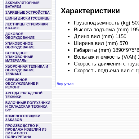
АККУМУЛЯТОРНЫЕ
БАТАРЕИ
Характеристики
ЗАРЯДНЫЕ УСТРОЙСТВА
ШИНЫ ДИСКИ ГУСЕНИЦЫ
Грузоподъемность (kg)
50
ЛЕСТНИЦЫ СТРЕМЯНКИ
KRAUSE
Высота подъема (mm)
195
ДОКОВОЕ
Длина вил (mm)
1150
ОБОРУДОВАНИЕ
Ширина вил (mm)
570
УПАКОВОЧНОЕ
ОБОРУДОВАНИЕ
Габариты (mm)
1890*975*
РАСХОДНЫЕ
Вольтаж и емкость (V/Ah)
УПАКОВОЧНЫЕ
МАТЕРИАЛЫ
Скорость движения с груз
УБОРОЧНАЯ ТЕХНИКА И
Скорость подъема вил с г
ОБОРУДОВАНИЕ
TENNANT
СЕРВИСНОЕ
ОБСЛУЖИВАНИЕ И
Вернуться
РЕМОНТ
АРЕНДА СКЛАДСКОЙ
ТЕХНИКИ
ВИЛОЧНЫЕ ПОГРУЗЧИКИ
И СКЛАДСКАЯ ТЕХНИКА
Б/У
КОМПЛЕКТОВЩИКИ
ЗАКАЗОВ
ПРОИЗВОДСТВО И
ПРОДАЖА ИЗДЕЛИЙ ИЗ
ЛИТЬЕВОГО
ПОЛИУРЕТАНА