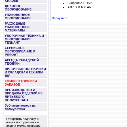
KRAUSE
Скорость: 12 км/ч
ДОКОВОЕ
АКБ: 300-600 А/ч
ОБОРУДОВАНИЕ
УПАКОВОЧНОЕ
ОБОРУДОВАНИЕ
Вернуться
РАСХОДНЫЕ
УПАКОВОЧНЫЕ
МАТЕРИАЛЫ
УБОРОЧНАЯ ТЕХНИКА И
ОБОРУДОВАНИЕ
TENNANT
СЕРВИСНОЕ
ОБСЛУЖИВАНИЕ И
РЕМОНТ
АРЕНДА СКЛАДСКОЙ
ТЕХНИКИ
ВИЛОЧНЫЕ ПОГРУЗЧИКИ
И СКЛАДСКАЯ ТЕХНИКА
Б/У
КОМПЛЕКТОВЩИКИ
ЗАКАЗОВ
ПРОИЗВОДСТВО И
ПРОДАЖА ИЗДЕЛИЙ ИЗ
ЛИТЬЕВОГО
ПОЛИУРЕТАНА
Зубчатые колеса из
полиуретана
Оформить подписку о
новых поступлениях и
акциях можно отправив