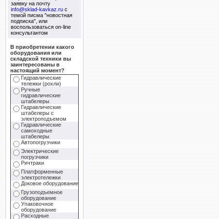
заявку на почту
info@sklad-kavkaz.ru
с
темой писма "новостная
подписка", или
воспользоваться on-line
консультантом
В приобретении какого
оборудования или
складской техники вы
заинтересованы в
настоящий момент?
Гидравлические
тележки (рохли)
Ручные
гидравлические
штабелеры
Гидравлические
штабелеры с
электроподъемом
Гидравлические
самоходные
штабелеры
Автопогрузчики
Электрические
погрузчики
Ричтраки
Платформенные
электротележки
Доковое оборудование
Грузоподъемное
оборудование
Упаковочное
оборудование
Расходные