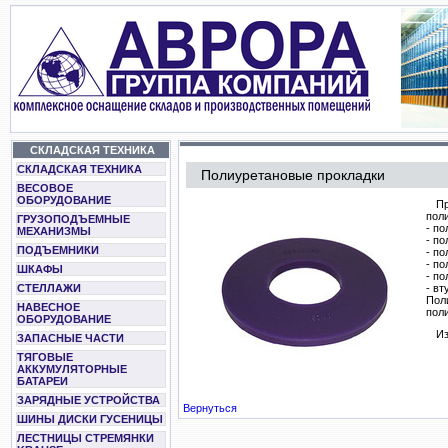
СКЛАДСКАЯ ТЕХНИКА
СКЛАДСКАЯ ТЕХНИКА
Полиуретановые прокладки
ВЕСОВОЕ
ОБОРУДОВАНИЕ
П
пол
ГРУЗОПОДЪЕМНЫЕ
- п
МЕХАНИЗМЫ
- п
ПОДЪЕМНИКИ
- п
- п
ШКАФЫ
- п
СТЕЛЛАЖИ
- вт
Пол
НАВЕСНОЕ
пол
ОБОРУДОВАНИЕ
Из
ЗАПАСНЫЕ ЧАСТИ
ТЯГОВЫЕ
АККУМУЛЯТОРНЫЕ
БАТАРЕИ
ЗАРЯДНЫЕ УСТРОЙСТВА
Вернуться
ШИНЫ ДИСКИ ГУСЕНИЦЫ
ЛЕСТНИЦЫ СТРЕМЯНКИ