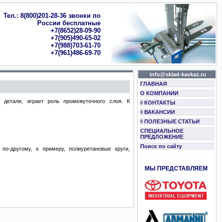
Тел.: 8(800)201-28-36 звонки по
России бесплатные
+7(8652)28-09-90
+7(905)490-65-02
+7(988)703-61-70
+7(961)486-69-70
info@sklad-kavkaz.ru
ГЛАВНАЯ
О КОМПАНИИ
 детали, играет роль промежуточного слоя. К
◊ КОНТАКТЫ
◊ ВАКАНСИИ
◊ ПОЛЕЗНЫЕ СТАТЬИ
СПЕЦИАЛЬНОЕ
ПРЕДЛОЖЕНИЕ
Поиск по сайту
о-другому, к примеру, полиуретановые круги,
МЫ ПРЕДСТАВЛЯЕМ