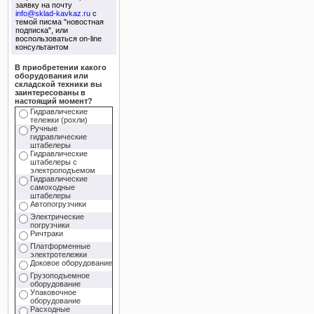
заявку на почту
info@sklad-kavkaz.ru
с
темой писма "новостная
подписка", или
воспользоваться on-line
консультантом
В приобретении какого
оборудования или
складской техники вы
заинтересованы в
настоящий момент?
Гидравлические
тележки (рохли)
Ручные
гидравлические
штабелеры
Гидравлические
штабелеры с
электроподъемом
Гидравлические
самоходные
штабелеры
Автопогрузчики
Электрические
погрузчики
Ричтраки
Платформенные
электротележки
Доковое оборудование
Грузоподъемное
оборудование
Упаковочное
оборудование
Расходные