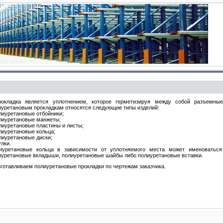
рокладка является уплотнением, которое герметизируя между собой разъемные
иуретановым прокладкам относятся следующие типы изделий:
олиуретановые отбойники;
олиуретановые манжеты;
олиуретановые пластины и листы;
олиуретановые кольца;
олиуретановые диски;
улки.
иуретановые кольца в зависимости от уплотняемого места может именоваться п
иуретановые вкладыши, полиуретановые шайбы либо полиуретановые вставки.
готавливаем полиуретановые прокладки по чертежам заказчика.