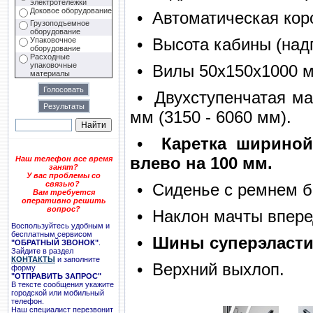
электротележки
Доковое оборудование
•
Автоматическая кор
Грузоподъемное
оборудование
•
Высота кабины (над
Упаковочное
оборудование
Расходные
упаковочные
•
Вилы 50х150х1000 
материалы
•
Двухступенчатая ма
мм (3150 - 6060 мм).
•
Каретка ширино
влево на 100 мм.
Наш телефон все время
занят?
У вас проблемы со
связью?
•
Сиденье с ремнем б
Вам требуется
оперативно решить
вопрос?
•
Наклон мачты вперед 
Воспользуйтесь удобным и
бесплатным сервисом
•
Шины суперэласти
"ОБРАТНЫЙ ЗВОНОК"
.
Зайдите в раздел
КОНТАКТЫ
и заполните
•
Верхний выхлоп.
форму
"ОТПРАВИТЬ ЗАПРОС"
В тексте сообщения укажите
городской или мобильный
телефон.
Наш специалист перезвонит