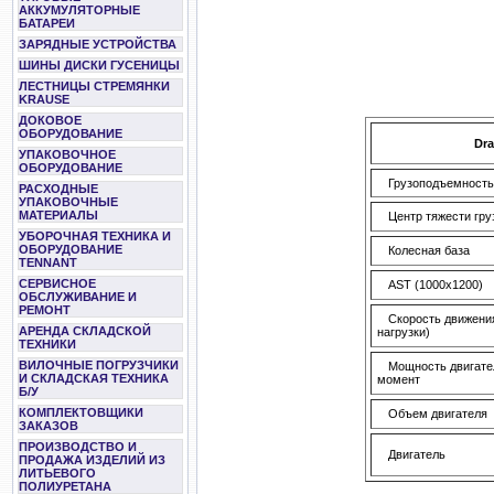
АККУМУЛЯТОРНЫЕ
БАТАРЕИ
ЗАРЯДНЫЕ УСТРОЙСТВА
ШИНЫ ДИСКИ ГУСЕНИЦЫ
ЛЕСТНИЦЫ СТРЕМЯНКИ
KRAUSE
ДОКОВОЕ
ОБОРУДОВАНИЕ
Dr
УПАКОВОЧНОЕ
ОБОРУДОВАНИЕ
Грузоподъемность
РАСХОДНЫЕ
УПАКОВОЧНЫЕ
МАТЕРИАЛЫ
Центр тяжести гру
УБОРОЧНАЯ ТЕХНИКА И
ОБОРУДОВАНИЕ
Колесная база
TENNANT
СЕРВИСНОЕ
AST (1000x1200)
ОБСЛУЖИВАНИЕ И
РЕМОНТ
Скорость движения
АРЕНДА СКЛАДСКОЙ
нагрузки)
ТЕХНИКИ
ВИЛОЧНЫЕ ПОГРУЗЧИКИ
Мощность двигате
И СКЛАДСКАЯ ТЕХНИКА
момент
Б/У
КОМПЛЕКТОВЩИКИ
Объем двигателя
ЗАКАЗОВ
ПРОИЗВОДСТВО И
Двигатель
ПРОДАЖА ИЗДЕЛИЙ ИЗ
ЛИТЬЕВОГО
ПОЛИУРЕТАНА