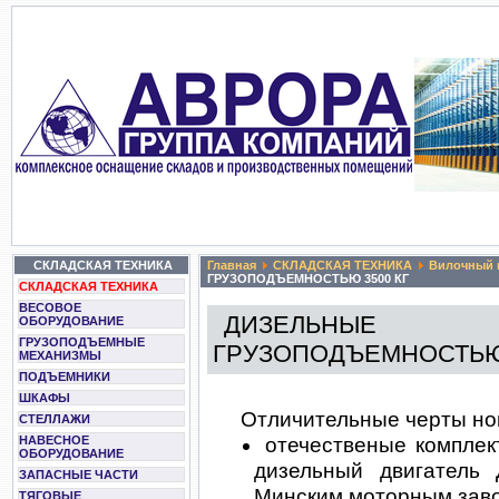
СКЛАДСКАЯ ТЕХНИКА
Главная
СКЛАДСКАЯ ТЕХНИКА
Вилочный 
ГРУЗОПОДЪЕМНОСТЬЮ 3500 КГ
СКЛАДСКАЯ ТЕХНИКА
ВЕСОВОЕ
ДИЗЕЛЬНЫЕ П
ОБОРУДОВАНИЕ
ГРУЗОПОДЪЕМНЫЕ
ГРУЗОПОДЪЕМНОСТЬЮ 
МЕХАНИЗМЫ
ПОДЪЕМНИКИ
ШКАФЫ
Отличительные черты нов
СТЕЛЛАЖИ
отечественые комплек
НАВЕСНОЕ
ОБОРУДОВАНИЕ
дизельный двигатель 
ЗАПАСНЫЕ ЧАСТИ
Минским моторным зав
ТЯГОВЫЕ