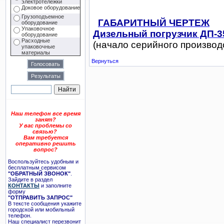
электротележки
Доковое оборудование
Грузоподъемное
ГАБАРИТНЫЙ ЧЕРТЕЖ
оборудование
Упаковочное
Дизельный погрузчик ДП-3
оборудование
Расходные
(начало серийного производс
упаковочные
материалы
Вернуться
Наш телефон все время
занят?
У вас проблемы со
связью?
Вам требуется
оперативно решить
вопрос?
Воспользуйтесь удобным и
бесплатным сервисом
"ОБРАТНЫЙ ЗВОНОК"
.
Зайдите в раздел
КОНТАКТЫ
и заполните
форму
"ОТПРАВИТЬ ЗАПРОС"
В тексте сообщения укажите
городской или мобильный
телефон.
Наш специалист перезвонит