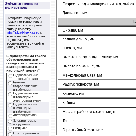
Скорость подъема/опускания вил, мм/сек
Зубчатые колеса из
полиуретана
Длина вил, мм
Оформить подписку о
Г
новых поступлениях и
акциях можно отправив
заявку на почту
ширина, мм
info@sklad-kavkaz.ru
с
темой писма "новостная
полная длина , мм
подписка", или
воспользоваться on-line
консультантом
высота, мм
В приобретении какого
Высота по грузоподъемнику, мм
оборудования или
складской техники вы
Высота по кабине, мм
заинтересованы в
настоящий момент?
Межколесная база, мм
Гидравлические
тележки (рохли)
Ручные
Радиус поворота, мм
гидравлические
штабелеры
Клиренс, мм
Гидравлические
штабелеры с
электроподъемом
Кабина
Гидравлические
самоходные
Масса в рабочем состоянии, кг
штабелеры
Автопогрузчики
Тип шин
Электрические
погрузчики
Ричтраки
Гарантийный срок, мес.
Платформенные