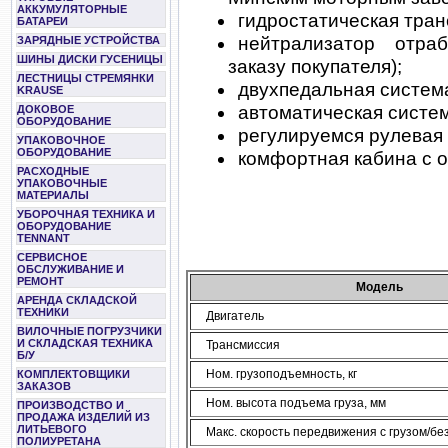
АККУМУЛЯТОРНЫЕ
гидростатическая тран
БАТАРЕИ
нейтрализатор отра
ЗАРЯДНЫЕ УСТРОЙСТВА
ШИНЫ ДИСКИ ГУСЕНИЦЫ
заказу покупателя);
ЛЕСТНИЦЫ СТРЕМЯНКИ
двухпедальная систем
KRAUSE
автоматическая систем
ДОКОВОЕ
ОБОРУДОВАНИЕ
регулируемся рулевая 
УПАКОВОЧНОЕ
ОБОРУДОВАНИЕ
комфортная кабина с о
РАСХОДНЫЕ
УПАКОВОЧНЫЕ
МАТЕРИАЛЫ
УБОРОЧНАЯ ТЕХНИКА И
ОБОРУДОВАНИЕ
TENNANT
СЕРВИСНОЕ
ОБСЛУЖИВАНИЕ И
РЕМОНТ
Модель
АРЕНДА СКЛАДСКОЙ
ТЕХНИКИ
Двигатель
ВИЛОЧНЫЕ ПОГРУЗЧИКИ
И СКЛАДСКАЯ ТЕХНИКА
Трансмиссия
Б/У
Ном. грузоподъемность, кг
КОМПЛЕКТОВЩИКИ
ЗАКАЗОВ
Ном. высота подъема груза, мм
ПРОИЗВОДСТВО И
ПРОДАЖА ИЗДЕЛИЙ ИЗ
ЛИТЬЕВОГО
Макс. скорость передвижения с грузом/без 
ПОЛИУРЕТАНА