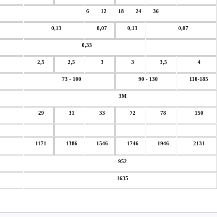
6 12 18 24 36
0,13
0,07
0,13
0,07
0,33
2,5
2,5
3
3
3,5
4
73 - 100
90 - 130
110-185
3М
29
31
33
72
78
150
1171
1386
1546
1746
1946
2131
952
1635