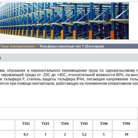
Тали электрические
Тельферы канатные тип Т (Болгария)
)
а, опускания и горизонтального перемещения груза по однорельсовому п
 окружающей среды от -20С до +40С, относительной влажности 80%, на выс
и тельфера F, степень защиты тельфера IP44, питающее напряжение тель
ется при помощи контакторов, работающих на пониженном оперативном на
технические характеристики
Т102
Т103
Т104
Т105
Т106
Т396
0,5
1
2
3,2
5
10