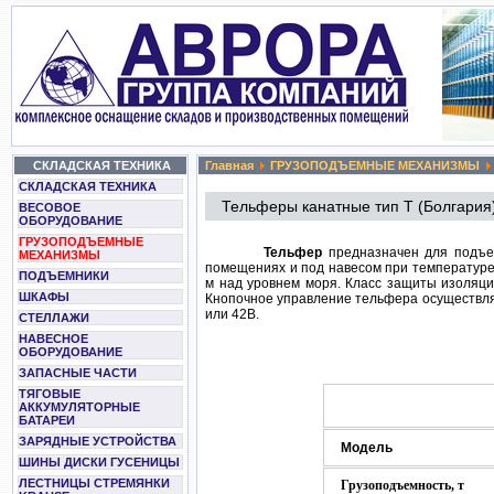
СКЛАДСКАЯ ТЕХНИКА
Главная
ГРУЗОПОДЪЕМНЫЕ МЕХАНИЗМЫ
СКЛАДСКАЯ ТЕХНИКА
Тельферы канатные тип Т (Болгария
ВЕСОВОЕ
ОБОРУДОВАНИЕ
ГРУЗОПОДЪЕМНЫЕ
Тельфер
предназначен для подъем
МЕХАНИЗМЫ
помещениях и под навесом при температуре
ПОДЪЕМНИКИ
м над уровнем моря. Класс защиты изоляци
ШКАФЫ
Кнопочное управление тельфера осуществля
или 42В.
СТЕЛЛАЖИ
НАВЕСНОЕ
ОБОРУДОВАНИЕ
ЗАПАСНЫЕ ЧАСТИ
ТЯГОВЫЕ
АККУМУЛЯТОРНЫЕ
БАТАРЕИ
ЗАРЯДНЫЕ УСТРОЙСТВА
Модель
ШИНЫ ДИСКИ ГУСЕНИЦЫ
ЛЕСТНИЦЫ СТРЕМЯНКИ
Грузоподъемность, т