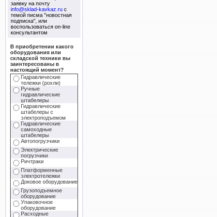
заявку на почту
info@sklad-kavkaz.ru
с
темой писма "новостная
подписка", или
воспользоваться on-line
консультантом
В приобретении какого
оборудования или
складской техники вы
заинтересованы в
настоящий момент?
Гидравлические
тележки (рохли)
Ручные
гидравлические
штабелеры
Гидравлические
штабелеры с
электроподъемом
Гидравлические
самоходные
штабелеры
Автопогрузчики
Электрические
погрузчики
Ричтраки
Платформенные
электротележки
Доковое оборудование
Грузоподъемное
оборудование
Упаковочное
оборудование
Расходные