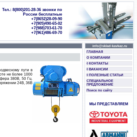
Тел.: 8(800)201-28-36 звонки по
России бесплатные
+7(8652)28-09-90
+7(905)490-65-02
+7(988)703-61-70
+7(961)486-69-70
info@sklad-kavkaz.ru
ГЛАВНАЯ
О КОМПАНИИ
◊ КОНТАКТЫ
◊ ВАКАНСИИ
одвесному пути в
оте не более 1000
◊ ПОЛЕЗНЫЕ СТАТЬИ
фера 380В, 50 Гц.
СПЕЦИАЛЬНОЕ
пряжении 24В, 36В
ПРЕДЛОЖЕНИЕ
Поиск по сайту
МЫ ПРЕДСТАВЛЯЕМ