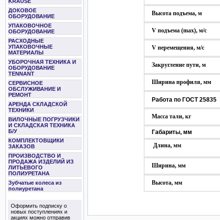
KRAUSE
ДОКОВОЕ
Высота подъема, м
ОБОРУДОВАНИЕ
УПАКОВОЧНОЕ
V подъема (max), м/с
ОБОРУДОВАНИЕ
РАСХОДНЫЕ
УПАКОВОЧНЫЕ
V перемещения, м/с
МАТЕРИАЛЫ
УБОРОЧНАЯ ТЕХНИКА И
Закругление пути, м
ОБОРУДОВАНИЕ
TENNANT
Ширина профиля, мм
СЕРВИСНОЕ
ОБСЛУЖИВАНИЕ И
РЕМОНТ
Работа по ГОСТ 25835
АРЕНДА СКЛАДСКОЙ
ТЕХНИКИ
Масса тали, кг
ВИЛОЧНЫЕ ПОГРУЗЧИКИ
И СКЛАДСКАЯ ТЕХНИКА
Б/У
Габариты, мм
КОМПЛЕКТОВЩИКИ
Длина, мм
ЗАКАЗОВ
ПРОИЗВОДСТВО И
ПРОДАЖА ИЗДЕЛИЙ ИЗ
Ширина, мм
ЛИТЬЕВОГО
ПОЛИУРЕТАНА
Высота, мм
Зубчатые колеса из
полиуретана
Оформить подписку о
новых поступлениях и
акциях можно отправив