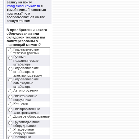
заявку на почту
info@sklad-kavkaz.ru
с
темой писма "новостная
подписка", или
воспользоваться on-line
консультантом
В приобретении какого
оборудования или
складской техники вы
заинтересованы в
настоящий момент?
Гидравлические
тележки (рохли)
Ручные
гидравлические
штабелеры
Гидравлические
штабелеры с
электроподъемом
Гидравлические
самоходные
штабелеры
Автопогрузчики
Электрические
погрузчики
Ричтраки
Платформенные
электротележки
Доковое оборудование
Грузоподъемное
оборудование
Упаковочное
оборудование
Расходные