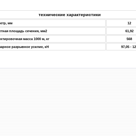
технические характеристики
етр, мм
12
етная площадь сечения, мм2
61,92
нтировочная масса 1000 м, кг
568
арное разрывное усилие, кН
97,05 - 1