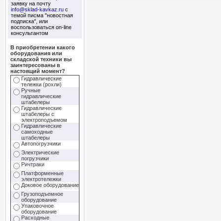
заявку на почту
info@sklad-kavkaz.ru
с
темой писма "новостная
подписка", или
воспользоваться on-line
консультантом
В приобретении какого
оборудования или
складской техники вы
заинтересованы в
настоящий момент?
Гидравлические
тележки (рохли)
Ручные
гидравлические
штабелеры
Гидравлические
штабелеры с
электроподъемом
Гидравлические
самоходные
штабелеры
Автопогрузчики
Электрические
погрузчики
Ричтраки
Платформенные
электротележки
Доковое оборудование
Грузоподъемное
оборудование
Упаковочное
оборудование
Расходные