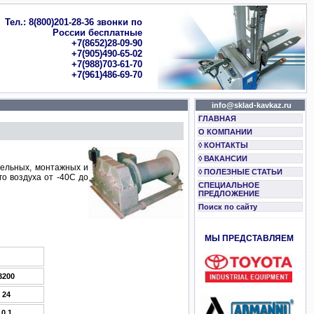
Тел.: 8(800)201-28-36 звонки по
России бесплатные
+7(8652)28-09-90
+7(905)490-65-02
+7(988)703-61-70
+7(961)486-69-70
info@sklad-kavkaz.ru
ГЛАВНАЯ
О КОМПАНИИ
◊ КОНТАКТЫ
◊ ВАКАНСИИ
тельных, монтажных и
◊ ПОЛЕЗНЫЕ СТАТЬИ
о воздуха от -40С до
СПЕЦИАЛЬНОЕ
ПРЕДЛОЖЕНИЕ
Поиск по сайту
МЫ ПРЕДСТАВЛЯЕМ
3200
24
0,1