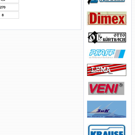
270
8