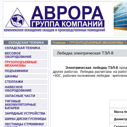
СКЛАДСКАЯ ТЕХНИКА
Главная
ГРУЗОПОДЪЕМНЫЕ МЕХАНИЗМЫ
СКЛАДСКАЯ ТЕХНИКА
Лебедка электрическая ТЭЛ-8
ВЕСОВОЕ
ОБОРУДОВАНИЕ
ГРУЗОПОДЪЕМНЫЕ
МЕХАНИЗМЫ
Электрическая лебедка ТЭЛ-8
пред
ПОДЪЕМНИКИ
других работах. Лебедка расчитана на рабо
+40С, рабочее положение лебедки - креплени
ШКАФЫ
СТЕЛЛАЖИ
НАВЕСНОЕ
ОБОРУДОВАНИЕ
ЗАПАСНЫЕ ЧАСТИ
ТЯГОВЫЕ
АККУМУЛЯТОРНЫЕ
БАТАРЕИ
Масса бе
ЗАРЯДНЫЕ УСТРОЙСТВА
ШИНЫ ДИСКИ ГУСЕНИЦЫ
Диаметр
ЛЕСТНИЦЫ СТРЕМЯНКИ
Скорост