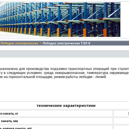
Лебедки электрические
Лебедка электрическая ТЭЛ-8
назначена для производства подъемно-транспортных операций при строи
ту в следующих условиях: среда невзрывоопасная, температура окружающег
е на горизонтальной площадке, режим работы лебедки - легкий.
технические характеристики
з каната, кг
 каната, мм
ь навики каната, м/с