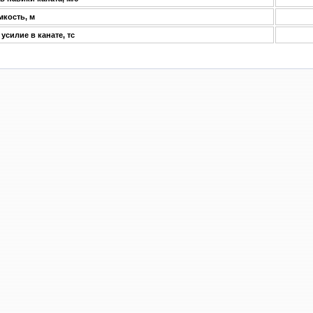
мкость, м
усилие в канате, тс