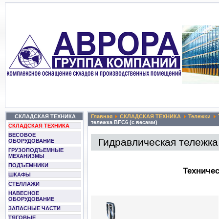
СКЛАДСКАЯ ТЕХНИКА
Главная
СКЛАДСКАЯ ТЕХНИКА
Тележки
тележка BFC6 (с весами)
СКЛАДСКАЯ ТЕХНИКА
ВЕСОВОЕ
Гидравлическая тележка
ОБОРУДОВАНИЕ
ГРУЗОПОДЪЕМНЫЕ
МЕХАНИЗМЫ
ПОДЪЕМНИКИ
Техничес
ШКАФЫ
СТЕЛЛАЖИ
НАВЕСНОЕ
ОБОРУДОВАНИЕ
ЗАПАСНЫЕ ЧАСТИ
ТЯГОВЫЕ