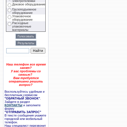
электротележки
Доковое оборудование
Грузоподъемное
оборудование
Упаковочное
оборудование
Расходные
упаковочные
материалы
Наш телефон все время
занят?
У вас проблемы со
связью?
Вам требуется
оперативно решить
вопрос?
Воспользуйтесь удобным и
бесплатным сервисом
"ОБРАТНЫЙ ЗВОНОК"
.
Зайдите в раздел
КОНТАКТЫ
и заполните
форму
"ОТПРАВИТЬ ЗАПРОС"
В тексте сообщения укажите
городской или мобильный
телефон.
Наш специалист перезвонит