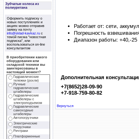
Зубчатые колеса из
полиуретана
Оформить подписку о
новых поступлениях и
Работает от: сети, аккуму
акциях можно отправив
заявку на почту
Погрешность взвешивания: 
info@sklad-kavkaz.ru
с
темой писма "новостная
Диапазон работы: +40,-25
подписка", или
воспользоваться on-line
консультантом
В приобретении какого
оборудования или
складской техники вы
заинтересованы в
настоящий момент?
Дополнительная консультация
Гидравлические
тележки (рохли)
Ручные
+7(8652)28-09-90
гидравлические
штабелеры
+7-918-759-80-82
Гидравлические
штабелеры с
электроподъемом
Вернуться
Гидравлические
самоходные
штабелеры
Автопогрузчики
Электрические
погрузчики
Ричтраки
Платформенные