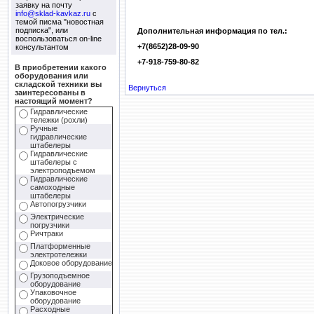
заявку на почту
info@sklad-kavkaz.ru
с
темой писма "новостная
подписка", или
Дополнительная информация по тел.:
воспользоваться on-line
+7(8652)28-09-90
консультантом
+7-918-759-80-82
В приобретении какого
оборудования или
складской техники вы
Вернуться
заинтересованы в
настоящий момент?
Гидравлические
тележки (рохли)
Ручные
гидравлические
штабелеры
Гидравлические
штабелеры с
электроподъемом
Гидравлические
самоходные
штабелеры
Автопогрузчики
Электрические
погрузчики
Ричтраки
Платформенные
электротележки
Доковое оборудование
Грузоподъемное
оборудование
Упаковочное
оборудование
Расходные