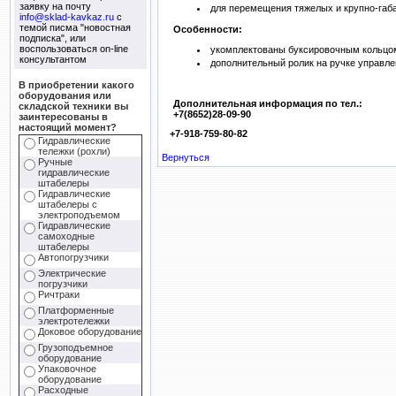
заявку на почту
для перемещения тяжелых и крупно-габа
info@sklad-kavkaz.ru
с
темой писма "новостная
Особенности:
подписка", или
воспользоваться on-line
укомплектованы буксировочным кольцо
консультантом
дополнительный ролик на ручке управле
В приобретении какого
оборудования или
Дополнительная информация по тел.:
складской техники вы
+7(8652)28-09-90
заинтересованы в
настоящий момент?
+7-918-759-80-82
Гидравлические
тележки (рохли)
Вернуться
Ручные
гидравлические
штабелеры
Гидравлические
штабелеры с
электроподъемом
Гидравлические
самоходные
штабелеры
Автопогрузчики
Электрические
погрузчики
Ричтраки
Платформенные
электротележки
Доковое оборудование
Грузоподъемное
оборудование
Упаковочное
оборудование
Расходные