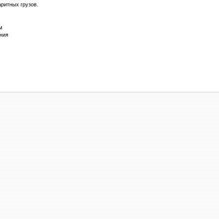
ритных грузов.
м
ния