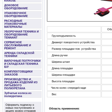
KRAUSE
ДОКОВОЕ
ОБОРУДОВАНИЕ
УПАКОВОЧНОЕ
ОБОРУДОВАНИЕ
РАСХОДНЫЕ
УПАКОВОЧНЫЕ
МАТЕРИАЛЫ
Обо
УБОРОЧНАЯ ТЕХНИКА И
ОБОРУДОВАНИЕ
Грузоподъемность
TENNANT
Диамерт поворотного устройства
СЕРВИСНОЕ
ОБСЛУЖИВАНИЕ И
РЕМОНТ
Размер площадки пов. устройства
АРЕНДА СКЛАДСКОЙ
Длина ручки
ТЕХНИКИ
ВИЛОЧНЫЕ ПОГРУЗЧИКИ
Ширина штанг
И СКЛАДСКАЯ ТЕХНИКА
Б/У
Длина площадки
КОМПЛЕКТОВЩИКИ
ЗАКАЗОВ
Ширина площадки
ПРОИЗВОДСТВО И
Высота площадки
ПРОДАЖА ИЗДЕЛИЙ ИЗ
ЛИТЬЕВОГО
Число колес спереди/сзади
ПОЛИУРЕТАНА
Зубчатые колеса из
Вес
полиуретана
Оформить подписку о
новых поступлениях и
Область применения:
акциях можно отправив