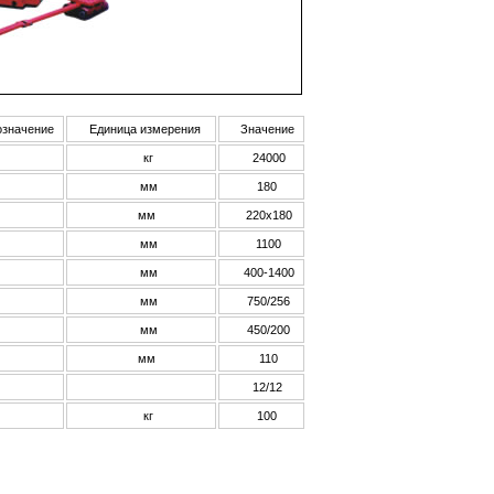
значение
Единица измерения
Значение
кг
24000
мм
180
мм
220х180
мм
1100
мм
400-1400
мм
750/256
мм
450/200
мм
110
12/12
кг
100