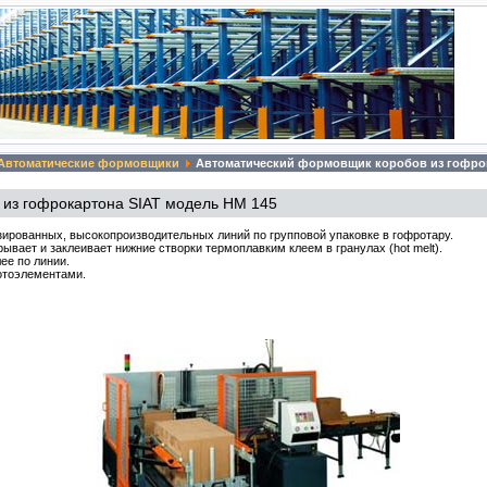
Автоматические формовщики
Автоматический формовщик коробов из гофрок
 из гофрокартона SIAT модель HM 145
ированных, высокопроизводительных линий по групповой упаковке в гофротару.
ывает и заклеивает нижние створки термоплавким клеем в гранулах (hot melt).
ее по линии.
отоэлементами.