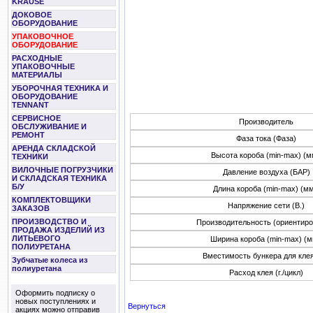
KRAUSE
ДОКОВОЕ
ОБОРУДОВАНИЕ
УПАКОВОЧНОЕ
ОБОРУДОВАНИЕ
РАСХОДНЫЕ
УПАКОВОЧНЫЕ
МАТЕРИАЛЫ
УБОРОЧНАЯ ТЕХНИКА И
ОБОРУДОВАНИЕ
TENNANT
СЕРВИСНОЕ
Производитель
ОБСЛУЖИВАНИЕ И
РЕМОНТ
Фаза тока (Фаза)
АРЕНДА СКЛАДСКОЙ
Высота короба (min-max) (м
ТЕХНИКИ
ВИЛОЧНЫЕ ПОГРУЗЧИКИ
Давление воздуха (БАР)
И СКЛАДСКАЯ ТЕХНИКА
Б/У
Длина короба (min-max) (мм
КОМПЛЕКТОВЩИКИ
Напряжение сети (В.)
ЗАКАЗОВ
ПРОИЗВОДСТВО И
Производительность (ориентиро
ПРОДАЖА ИЗДЕЛИЙ ИЗ
ЛИТЬЕВОГО
Ширина короба (min-max) (м
ПОЛИУРЕТАНА
Вместимость бункера для клея 
Зубчатые колеса из
полиуретана
Расход клея (г./цикл)
Оформить подписку о
новых поступлениях и
Вернуться
акциях можно отправив