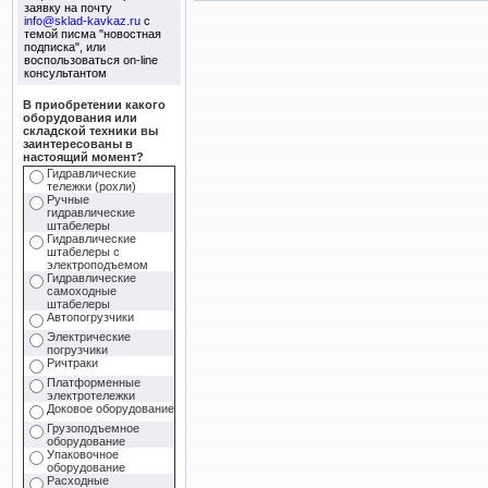
заявку на почту
info@sklad-kavkaz.ru
с
темой писма "новостная
подписка", или
воспользоваться on-line
консультантом
В приобретении какого
оборудования или
складской техники вы
заинтересованы в
настоящий момент?
Гидравлические
тележки (рохли)
Ручные
гидравлические
штабелеры
Гидравлические
штабелеры с
электроподъемом
Гидравлические
самоходные
штабелеры
Автопогрузчики
Электрические
погрузчики
Ричтраки
Платформенные
электротележки
Доковое оборудование
Грузоподъемное
оборудование
Упаковочное
оборудование
Расходные