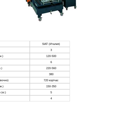
SIAT (Италия)
3
м.)
120-500
6
.)
220-560
380
вочно)
720 кор/час
м.)
150-350
(кг.)
5
4