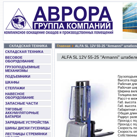
СКЛАДСКАЯ ТЕХНИКА
Главная
ALFA SL 12V 55-25 "Armanni" штабе
СКЛАДСКАЯ ТЕХНИКА
ALFA SL 12V 55-25 "Armanni" штабе
ВЕСОВОЕ
ОБОРУДОВАНИЕ
ГРУЗОПОДЪЕМНЫЕ
МЕХАНИЗМЫ
Грузоподъем
ПОДЪЕМНИКИ
Высота под
ШКАФЫ
Рабочая дли
Рабочая ши
СТЕЛЛАЖИ
Ширина ви
НАВЕСНОЕ
Толщина в
ОБОРУДОВАНИЕ
Расст-е меж
Габ. высота
ЗАПАСНЫЕ ЧАСТИ
Габ. высота
ТЯГОВЫЕ
Габаритная
АККУМУЛЯТОРНЫЕ
Общая длин
БАТАРЕИ
Радиус разв
Проход с п
ЗАРЯДНЫЕ УСТРОЙСТВА
Проход с п
Скорость по
ШИНЫ ДИСКИ ГУСЕНИЦЫ
Скорость оп
ЛЕСТНИЦЫ СТРЕМЯНКИ
Собственный