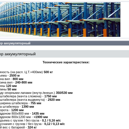
лер аккумуляторный
лер аккумуляторный
Технические характеристики:
ность (на расп. Ц.Т.=400мм)
500 кг
ъема -
2500 м
на вил -
800 мм
рина вил -
240-800 мм
лины
120 мм
илины
50 мм
ду опорными лапами (внутр./внешн.)
350/530 мм
 штабелера (мачта сложена) -
1750 мм
 штабелера (мачта выдвинута) -
2920 мм
 ширина штабелера -
755 мм
а штабелера -
1390 мм
орота -
1200 мм
оддоном 800х800 мм -
1435 мм
оддоном 800х1200 мм -
>1900 мм
дъема с грузом / без груза -
0,1 / 0,16 м/с
ускания с грузом / без груза -
0,12 / 0,13 м/с
 вес с батареей -
324 кг