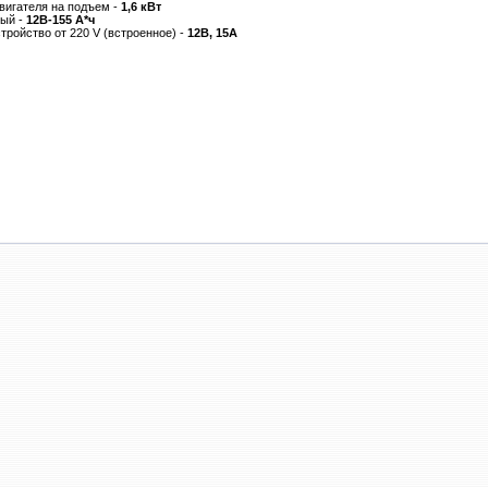
вигателя на подъем -
1,6 кВт
ный -
12В-155 А*ч
тройство от 220 V (встроенное) -
12В, 15A