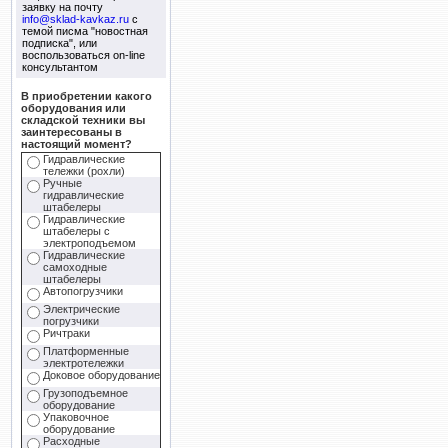
заявку на почту
info@sklad-kavkaz.ru
с
темой писма "новостная
подписка", или
воспользоваться on-line
консультантом
В приобретении какого
оборудования или
складской техники вы
заинтересованы в
настоящий момент?
Гидравлические
тележки (рохли)
Ручные
гидравлические
штабелеры
Гидравлические
штабелеры с
электроподъемом
Гидравлические
самоходные
штабелеры
Автопогрузчики
Электрические
погрузчики
Ричтраки
Платформенные
электротележки
Доковое оборудование
Грузоподъемное
оборудование
Упаковочное
оборудование
Расходные