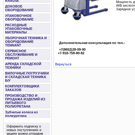
KRAUSE
Мощность д
АКБ кислот
ДОКОВОЕ
Зарядное ус
ОБОРУДОВАНИЕ
УПАКОВОЧНОЕ
ОБОРУДОВАНИЕ
РАСХОДНЫЕ
УПАКОВОЧНЫЕ
МАТЕРИАЛЫ
УБОРОЧНАЯ ТЕХНИКА И
ОБОРУДОВАНИЕ
Дополнительная консультация по тел.:
TENNANT
+7(8652)28-09-90
СЕРВИСНОЕ
+7-918-759-80-82
ОБСЛУЖИВАНИЕ И
РЕМОНТ
АРЕНДА СКЛАДСКОЙ
Вернуться
ТЕХНИКИ
ВИЛОЧНЫЕ ПОГРУЗЧИКИ
И СКЛАДСКАЯ ТЕХНИКА
Б/У
КОМПЛЕКТОВЩИКИ
ЗАКАЗОВ
ПРОИЗВОДСТВО И
ПРОДАЖА ИЗДЕЛИЙ ИЗ
ЛИТЬЕВОГО
ПОЛИУРЕТАНА
Зубчатые колеса из
полиуретана
Оформить подписку о
новых поступлениях и
акциях можно отправив