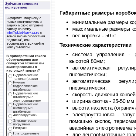
Зубчатые колеса из
полиуретана
Габаритные размеры коро
Оформить подписку о
минимальные размеры кор
новых поступлениях и
акциях можно отправив
максимальные размеры кор
заявку на почту
info@sklad-kavkaz.ru
с
вес коробки - 50 кг.
темой писма "новостная
подписка", или
воспользоваться on-line
Технические характеристики
консультантом
система управления - 
В приобретении какого
оборудования или
высотой 80мм;
складской техники вы
автоматическая регул
заинтересованы в
настоящий момент?
пневматически;
Гидравлические
тележки (рохли)
автоматическая регул
Ручные
гидравлические
пневматически;
штабелеры
Гидравлические
скорость движения конвей
штабелеры с
ширина скотча - 25-50 мм 
электроподъемом
Гидравлические
высота нахлеста (ограничи
самоходные
штабелеры
электроустановка - запу
Автопогрузчики
помощью кнопок, термома
Электрические
погрузчики
аварийная электропневмати
Ричтраки
Платформенные
две лентообмоточные голо