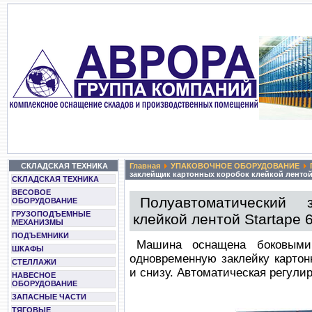
СКЛАДСКАЯ ТЕХНИКА
Главная
УПАКОВОЧНОЕ ОБОРУДОВАНИЕ
заклейщик картонных коробок клейкой лентой 
СКЛАДСКАЯ ТЕХНИКА
ВЕСОВОЕ
Полуавтоматический 
ОБОРУДОВАНИЕ
ГРУЗОПОДЪЕМНЫЕ
клейкой лентой Startape 
МЕХАНИЗМЫ
ПОДЪЕМНИКИ
Машина оснащена боковыми
ШКАФЫ
одновременную заклейку картон
СТЕЛЛАЖИ
и снизу. Автоматическая регули
НАВЕСНОЕ
ОБОРУДОВАНИЕ
ЗАПАСНЫЕ ЧАСТИ
ТЯГОВЫЕ