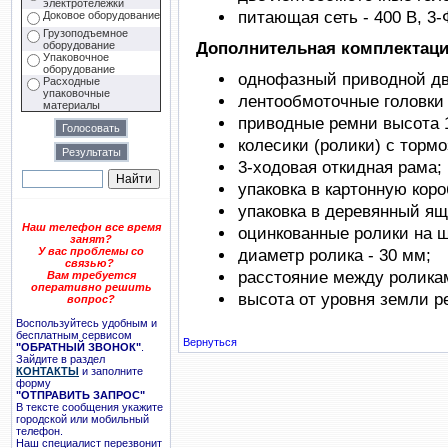
электротележки
питающая сеть - 400 В, 3
Доковое оборудование
Грузоподъемное
Дополнительная комплектац
оборудование
Упаковочное
оборудование
однофазный приводной дви
Расходные
упаковочные
лентообмоточные головки 
материалы
приводные ремни высота 
колесики (ролики) с тормо
3-ходовая откидная рама;
упаковка в картонную коро
упаковка в деревянный ящ
Наш телефон все время
оцинкованные ролики на 
занят?
У вас проблемы со
диаметр ролика - 30 мм;
связью?
расстояние между роликам
Вам требуется
оперативно решить
высота от уровня земли р
вопрос?
Воспользуйтесь удобным и
бесплатным сервисом
Вернуться
"ОБРАТНЫЙ ЗВОНОК"
.
Зайдите в раздел
КОНТАКТЫ
и заполните
форму
"ОТПРАВИТЬ ЗАПРОС"
В тексте сообщения укажите
городской или мобильный
телефон.
Наш специалист перезвонит