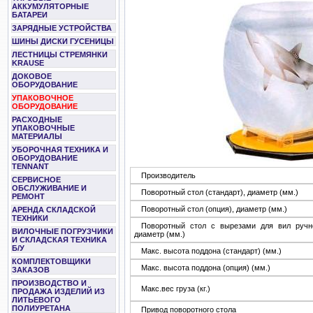
АККУМУЛЯТОРНЫЕ
БАТАРЕИ
ЗАРЯДНЫЕ УСТРОЙСТВА
ШИНЫ ДИСКИ ГУСЕНИЦЫ
ЛЕСТНИЦЫ СТРЕМЯНКИ
KRAUSE
ДОКОВОЕ
ОБОРУДОВАНИЕ
УПАКОВОЧНОЕ
ОБОРУДОВАНИЕ
РАСХОДНЫЕ
УПАКОВОЧНЫЕ
МАТЕРИАЛЫ
УБОРОЧНАЯ ТЕХНИКА И
ОБОРУДОВАНИЕ
TENNANT
Производитель
СЕРВИСНОЕ
ОБСЛУЖИВАНИЕ И
Поворотный стол (стандарт), диаметр (мм.)
РЕМОНТ
Поворотный стол (опция), диаметр (мм.)
АРЕНДА СКЛАДСКОЙ
ТЕХНИКИ
Поворотный стол с вырезами для вил ручно
ВИЛОЧНЫЕ ПОГРУЗЧИКИ
диаметр (мм.)
И СКЛАДСКАЯ ТЕХНИКА
Б/У
Макс. высота поддона (стандарт) (мм.)
КОМПЛЕКТОВЩИКИ
Макс. высота поддона (опция) (мм.)
ЗАКАЗОВ
ПРОИЗВОДСТВО И
Макс.вес груза (кг.)
ПРОДАЖА ИЗДЕЛИЙ ИЗ
ЛИТЬЕВОГО
ПОЛИУРЕТАНА
Привод поворотного стола