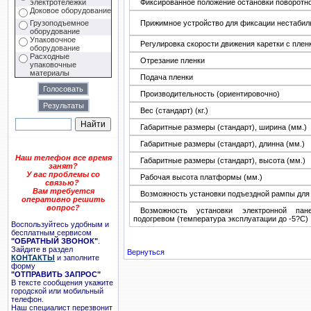
Фиксированное положение остановки поворотно
электротележки
Доковое оборудование
Прижимное устройство для фиксации нестабил
Грузоподъемное
оборудование
Упаковочное
Регулировка скорости движения каретки с плен
оборудование
Расходные
Отрезание пленки
упаковочные
материалы
Подача пленки
Производительность (ориентировочно)
Вес (стандарт) (кг.)
Габаритные размеры (стандарт), ширина (мм.)
Габаритные размеры (стандарт), длинна (мм.)
Наш телефон все время
Габаритные размеры (стандарт), высота (мм.)
занят?
У вас проблемы со
Рабочая высота платформы (мм.)
связью?
Вам требуется
Возможность установки подъездной рампы для
оперативно решить
вопрос?
Возможность установки электронной па
подогревом (температура эксплуатации до -5?С)
Воспользуйтесь удобным и
бесплатным сервисом
"ОБРАТНЫЙ ЗВОНОК"
.
Зайдите в раздел
Вернуться
КОНТАКТЫ
и заполните
форму
"ОТПРАВИТЬ ЗАПРОС"
В тексте сообщения укажите
городской или мобильный
телефон.
Наш специалист перезвонит