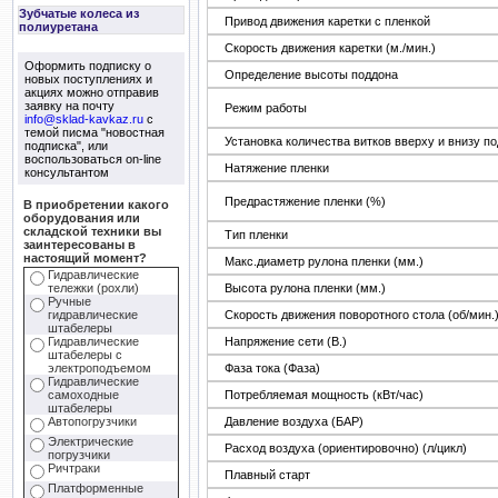
Зубчатые колеса из
Привод движения каретки с пленкой
полиуретана
Скорость движения каретки (м./мин.)
Оформить подписку о
Определение высоты поддона
новых поступлениях и
акциях можно отправив
заявку на почту
Режим работы
info@sklad-kavkaz.ru
с
темой писма "новостная
Установка количества витков вверху и внизу п
подписка", или
воспользоваться on-line
Натяжение пленки
консультантом
Предрастяжение пленки (%)
В приобретении какого
оборудования или
складской техники вы
Тип пленки
заинтересованы в
настоящий момент?
Макс.диаметр рулона пленки (мм.)
Гидравлические
Высота рулона пленки (мм.)
тележки (рохли)
Ручные
Скорость движения поворотного стола (об/мин.
гидравлические
штабелеры
Напряжение сети (В.)
Гидравлические
штабелеры с
Фаза тока (Фаза)
электроподъемом
Гидравлические
Потребляемая мощность (кВт/час)
самоходные
штабелеры
Давление воздуха (БАР)
Автопогрузчики
Электрические
Расход воздуха (ориентировочно) (л/цикл)
погрузчики
Ричтраки
Плавный старт
Платформенные