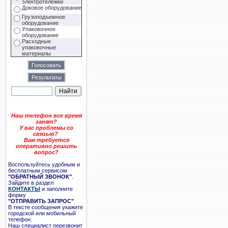
электротележки
Доковое оборудование
Грузоподъемное
оборудование
Упаковочное
оборудование
Расходные
упаковочные
материалы
Наш телефон все время
занят?
У вас проблемы со
связью?
Вам требуется
оперативно решить
вопрос?
Воспользуйтесь удобным и
бесплатным сервисом
"ОБРАТНЫЙ ЗВОНОК"
.
Зайдите в раздел
КОНТАКТЫ
и заполните
форму
"ОТПРАВИТЬ ЗАПРОС"
В тексте сообщения укажите
городской или мобильный
телефон.
Наш специалист перезвонит