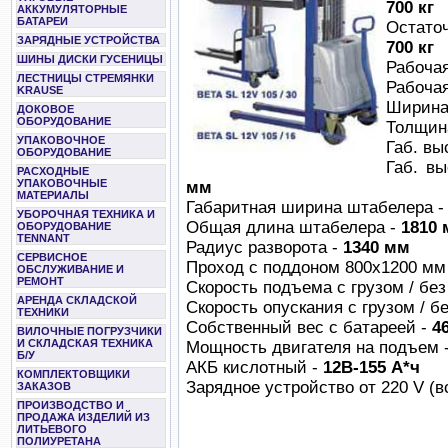
700 кг
АККУМУЛЯТОРНЫЕ
БАТАРЕИ
Остато
ЗАРЯДНЫЕ УСТРОЙСТВА
700 кг
ШИНЫ ДИСКИ ГУСЕНИЦЫ
Рабочая
ЛЕСТНИЦЫ СТРЕМЯНКИ
Рабоча
KRAUSE
Ширина
ДОКОВОЕ
ОБОРУДОВАНИЕ
Толщин
УПАКОВОЧНОЕ
Габ. вы
ОБОРУДОВАНИЕ
Габ. в
РАСХОДНЫЕ
УПАКОВОЧНЫЕ
мм
МАТЕРИАЛЫ
Габаритная ширина штабелера 
УБОРОЧНАЯ ТЕХНИКА И
Общая длина штабелера -
1810
ОБОРУДОВАНИЕ
TENNANT
Радиус разворота -
1340 мм
СЕРВИСНОЕ
Проход с поддоном 800х1200 мм
ОБСЛУЖИВАНИЕ И
РЕМОНТ
Скорость подъема с грузом / без
АРЕНДА СКЛАДСКОЙ
Скорость опускания с грузом / бе
ТЕХНИКИ
Собственный вес с батареей -
46
ВИЛОЧНЫЕ ПОГРУЗЧИКИ
И СКЛАДСКАЯ ТЕХНИКА
Мощность двигателя на подъем 
Б/У
АКБ кислотный -
12В-155 А*ч
КОМПЛЕКТОВЩИКИ
Зарядное устройство от 220 V (в
ЗАКАЗОВ
ПРОИЗВОДСТВО И
ПРОДАЖА ИЗДЕЛИЙ ИЗ
ЛИТЬЕВОГО
ПОЛИУРЕТАНА