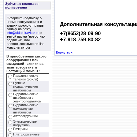
Зубчатые колеса из
полиуретана
Оформить подписку о
новых поступлениях и
Дополнительная консультация
акциях можно отправив
заявку на почту
+7(8652)28-09-90
info@sklad-kavkaz.ru
с
темой писма "новостная
+7-918-759-80-82
подписка", или
воспользоваться on-line
консультантом
Вернуться
В приобретении какого
оборудования или
складской техники вы
заинтересованы в
настоящий момент?
Гидравлические
тележки (рохли)
Ручные
гидравлические
штабелеры
Гидравлические
штабелеры с
электроподъемом
Гидравлические
самоходные
штабелеры
Автопогрузчики
Электрические
погрузчики
Ричтраки
Платформенные