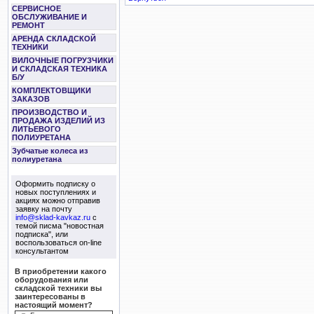
СЕРВИСНОЕ
ОБСЛУЖИВАНИЕ И
РЕМОНТ
АРЕНДА СКЛАДСКОЙ
ТЕХНИКИ
ВИЛОЧНЫЕ ПОГРУЗЧИКИ
И СКЛАДСКАЯ ТЕХНИКА
Б/У
КОМПЛЕКТОВЩИКИ
ЗАКАЗОВ
ПРОИЗВОДСТВО И
ПРОДАЖА ИЗДЕЛИЙ ИЗ
ЛИТЬЕВОГО
ПОЛИУРЕТАНА
Зубчатые колеса из
полиуретана
Оформить подписку о
новых поступлениях и
акциях можно отправив
заявку на почту
info@sklad-kavkaz.ru
с
темой писма "новостная
подписка", или
воспользоваться on-line
консультантом
В приобретении какого
оборудования или
складской техники вы
заинтересованы в
настоящий момент?