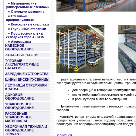
Металлические
универсальные стеллажи
Стеллажи мезонины
Стеллажи
среднегрузовые
Консольные стеллажи
Глубинные стеллажи
Профессиональная
складская тара ALKON
Аксессуары
НАВЕСНОЕ
ОБОРУДОВАНИЕ
ЗАПАСНЫЕ ЧАСТИ
ТЯГОВЫЕ
АККУМУЛЯТОРНЫЕ
БАТАРЕИ
ЗАРЯДНЫЕ УСТРОЙСТВА
Гравитационные стеллажи нельзя отнести к тип
ШИНЫ ДИСКИ ГУСЕНИЦЫ
эксплуатируются в складских помещениях, транс
ЛЕСТНИЦЫ СТРЕМЯНКИ
KRAUSE
для операций с товарами преимуществе
после небольшой корректировки конфигу
ДОКОВОЕ
ОБОРУДОВАНИЕ
в роли буфера в месте экспедиции.
УПАКОВОЧНОЕ
Применение гравитационных стеллажей позвол
ОБОРУДОВАНИЕ
товаров.
РАСХОДНЫЕ
Конструктивная схема стеллажей гравитационн
УПАКОВОЧНЫЕ
процентном уклоном. Такой подход позволяет 
МАТЕРИАЛЫ
последующих операций скоропортящейся продукц
УБОРОЧНАЯ ТЕХНИКА И
ОБОРУДОВАНИЕ
TENNANT
Вернуться