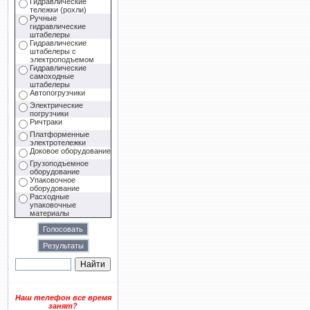
Гидравлические
тележки (рохли)
Ручные
гидравлические
штабелеры
Гидравлические
штабелеры с
электроподъемом
Гидравлические
самоходные
штабелеры
Автопогрузчики
Электрические
погрузчики
Ричтраки
Платформенные
электротележки
Доковое оборудование
Грузоподъемное
оборудование
Упаковочное
оборудование
Расходные
упаковочные
материалы
Наш телефон все время
занят?