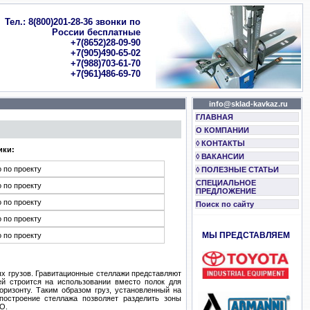
Тел.: 8(800)201-28-36 звонки по
России бесплатные
+7(8652)28-09-90
+7(905)490-65-02
+7(988)703-61-70
+7(961)486-69-70
info@sklad-kavkaz.ru
ГЛАВНАЯ
О КОМПАНИИ
◊ КОНТАКТЫ
ики:
◊ ВАКАНСИИ
 по проекту
◊ ПОЛЕЗНЫЕ СТАТЬИ
СПЕЦИАЛЬНОЕ
 по проекту
ПРЕДЛОЖЕНИЕ
 по проекту
Поиск по сайту
 по проекту
МЫ ПРЕДСТАВЛЯЕМ
 по проекту
х грузов. Гравитационные стеллажи представляют
й строится на использовании вместо полок для
оризонту. Таким образом груз, установленный на
остроение стеллажа позволяет разделить зоны
O.