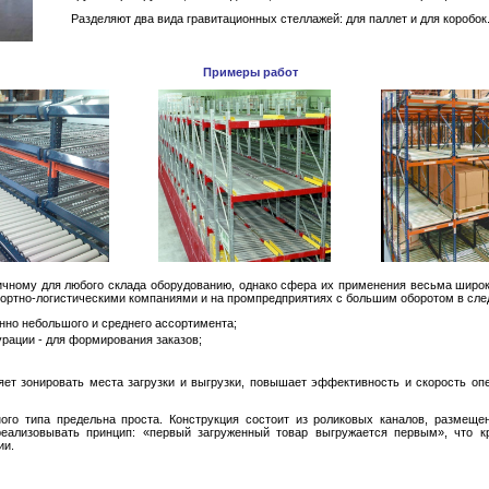
Разделяют два вида гравитационных стеллажей: для паллет и для коробок
Примеры работ
ичному для любого склада оборудованию, однако сфера их применения весьма широк
портно-логистическими компаниями и на промпредприятиях с большим оборотом в сл
нно небольшого и среднего ассортимента;
рации - для формирования заказов;
яет зонировать места загрузки и выгрузки, повышает эффективность и скорость о
ого типа предельна проста. Конструкция состоит из роликовых каналов, размещен
реализовывать принцип: «первый загруженный товар выгружается первым», что к
ии.