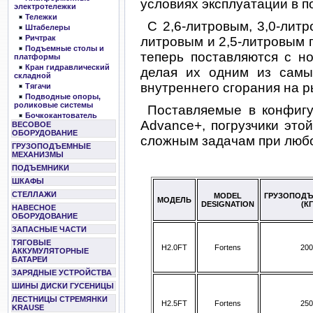
условиях эксплуатации в п
электротележки
Тележки
С 2,6-литровым, 3,0-лит
Штабелеры
Ричтрак
литровым и 2,5-литровым
Подъемные столы и
теперь поставляются с н
платформы
Кран гидравлический
делая их одним из самы
складной
внутреннего сгорания на р
Тягачи
Подводные опоры,
роликовые системы
Поставляемые в конфигур
Бочкокантователь
Advance+, погрузчики это
ВЕСОВОЕ
ОБОРУДОВАНИЕ
сложным задачам при любо
ГРУЗОПОДЪЕМНЫЕ
МЕХАНИЗМЫ
ПОДЪЕМНИКИ
ШКАФЫ
СТЕЛЛАЖИ
MODEL
ГРУЗОПОД
МОДЕЛЬ
DESIGNATION
(КГ
НАВЕСНОЕ
ОБОРУДОВАНИЕ
ЗАПАСНЫЕ ЧАСТИ
ТЯГОВЫЕ
H2.0FT
Fortens
200
АККУМУЛЯТОРНЫЕ
БАТАРЕИ
ЗАРЯДНЫЕ УСТРОЙСТВА
ШИНЫ ДИСКИ ГУСЕНИЦЫ
ЛЕСТНИЦЫ СТРЕМЯНКИ
H2.5FT
Fortens
250
KRAUSE