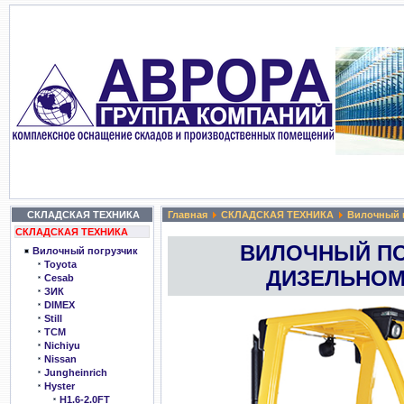
СКЛАДСКАЯ ТЕХНИКА
Главная
СКЛАДСКАЯ ТЕХНИКА
Вилочный 
СКЛАДСКАЯ ТЕХНИКА
ВИЛОЧНЫЙ ПО
Вилочный погрузчик
Toyota
ДИЗЕЛЬНОМ
Cesab
ЗИК
DIMEX
Still
TCM
Nichiyu
Nissan
Jungheinrich
Hyster
H1.6-2.0FT