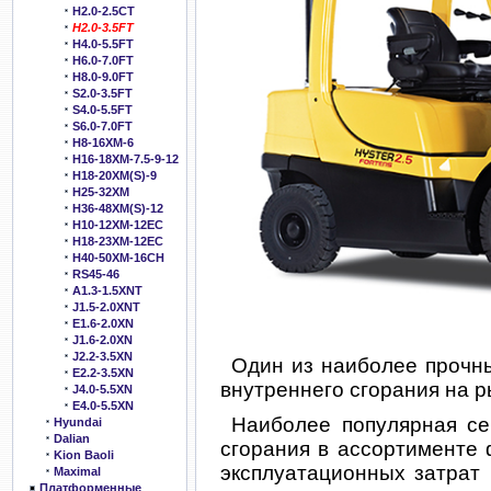
H2.0-2.5CT
H2.0-3.5FT
H4.0-5.5FT
H6.0-7.0FT
H8.0-9.0FT
S2.0-3.5FT
S4.0-5.5FT
S6.0-7.0FT
H8-16XM-6
H16-18XM-7.5-9-12
H18-20XM(S)-9
H25-32XM
H36-48XM(S)-12
H10-12XM-12EC
H18-23XM-12EC
H40-50XM-16CH
RS45-46
A1.3-1.5XNT
J1.5-2.0XNT
E1.6-2.0XN
J1.6-2.0XN
J2.2-3.5XN
Один из наиболее прочны
E2.2-3.5XN
внутреннего сгорания на р
J4.0-5.5XN
E4.0-5.5XN
Наиболее популярная се
Hyundai
Dalian
сгорания в ассортименте 
Kion Baoli
эксплуатационных затрат
Maximal
Платформенные