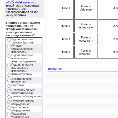
info@sklad-kavkaz.ru
с
темой писма "новостная
Fortens
H3.5FT
350
подписка", или
Advance
воспользоваться on-line
консультантом
В приобретении какого
Fortens
H2.0FT
200
оборудования или
Advance +
складской техники вы
заинтересованы в
настоящий момент?
Fortens
H2.5FT
250
Гидравлические
Advance +
тележки (рохли)
Ручные
гидравлические
Fortens
штабелеры
H3.0FT
300
Advance +
Гидравлические
штабелеры с
электроподъемом
Гидравлические
самоходные
Вернуться
штабелеры
Автопогрузчики
Электрические
погрузчики
Ричтраки
Платформенные
электротележки
Доковое оборудование
Грузоподъемное
оборудование
Упаковочное
оборудование
Расходные
упаковочные