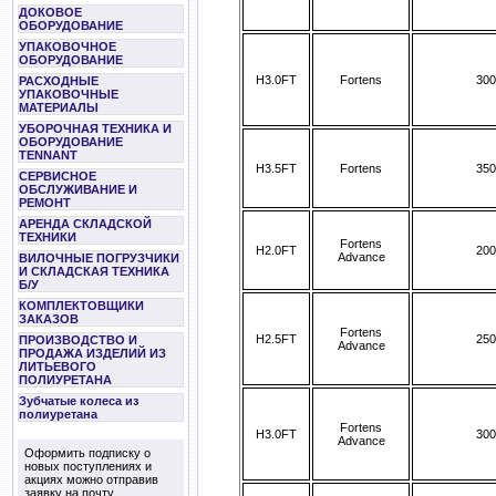
ДОКОВОЕ
ОБОРУДОВАНИЕ
УПАКОВОЧНОЕ
ОБОРУДОВАНИЕ
H3.0FT
Fortens
300
РАСХОДНЫЕ
УПАКОВОЧНЫЕ
МАТЕРИАЛЫ
УБОРОЧНАЯ ТЕХНИКА И
ОБОРУДОВАНИЕ
TENNANT
H3.5FT
Fortens
350
СЕРВИСНОЕ
ОБСЛУЖИВАНИЕ И
РЕМОНТ
АРЕНДА СКЛАДСКОЙ
ТЕХНИКИ
Fortens
H2.0FT
200
Advance
ВИЛОЧНЫЕ ПОГРУЗЧИКИ
И СКЛАДСКАЯ ТЕХНИКА
Б/У
КОМПЛЕКТОВЩИКИ
ЗАКАЗОВ
Fortens
H2.5FT
250
ПРОИЗВОДСТВО И
Advance
ПРОДАЖА ИЗДЕЛИЙ ИЗ
ЛИТЬЕВОГО
ПОЛИУРЕТАНА
Зубчатые колеса из
полиуретана
Fortens
H3.0FT
300
Advance
Оформить подписку о
новых поступлениях и
акциях можно отправив
заявку на почту