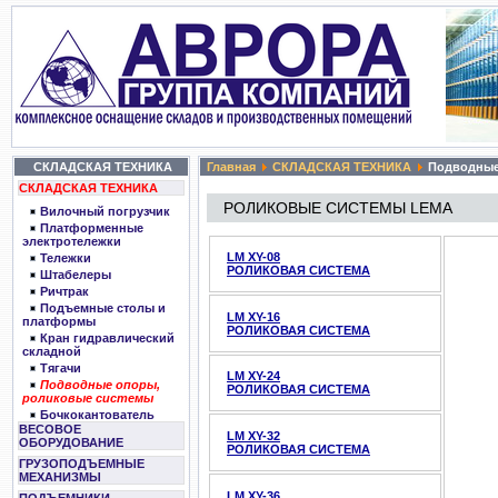
СКЛАДСКАЯ ТЕХНИКА
Главная
СКЛАДСКАЯ ТЕХНИКА
Подводные
СКЛАДСКАЯ ТЕХНИКА
РОЛИКОВЫЕ СИСТЕМЫ LEMA
Вилочный погрузчик
Платформенные
электротележки
LM XY-08
Тележки
РОЛИКОВАЯ СИСТЕМА
Штабелеры
Ричтрак
Подъемные столы и
LM XY-16
платформы
РОЛИКОВАЯ СИСТЕМА
Кран гидравлический
складной
Тягачи
LM XY-24
Подводные опоры,
РОЛИКОВАЯ СИСТЕМА
роликовые системы
Бочкокантователь
ВЕСОВОЕ
LM XY-32
ОБОРУДОВАНИЕ
РОЛИКОВАЯ СИСТЕМА
ГРУЗОПОДЪЕМНЫЕ
МЕХАНИЗМЫ
LM XY-36