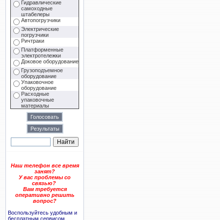
Гидравлические
самоходные
штабелеры
Автопогрузчики
Электрические
погрузчики
Ричтраки
Платформенные
электротележки
Доковое оборудование
Грузоподъемное
оборудование
Упаковочное
оборудование
Расходные
упаковочные
материалы
Наш телефон все время
занят?
У вас проблемы со
связью?
Вам требуется
оперативно решить
вопрос?
Воспользуйтесь удобным и
бесплатным сервисом