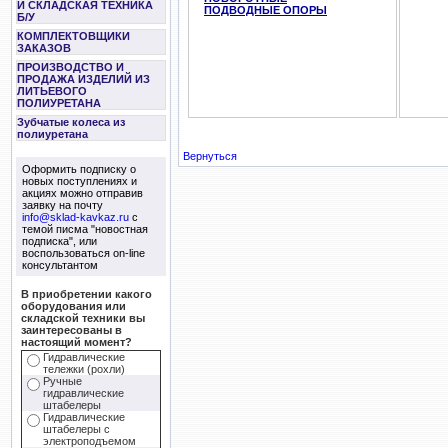
И СКЛАДСКАЯ ТЕХНИКА
ПОДВОДНЫЕ ОПОРЫ
Б/У
КОМПЛЕКТОВЩИКИ
ЗАКАЗОВ
ПРОИЗВОДСТВО И
ПРОДАЖА ИЗДЕЛИЙ ИЗ
ЛИТЬЕВОГО
ПОЛИУРЕТАНА
Зубчатые колеса из
полиуретана
Вернуться
Оформить подписку о
новых поступлениях и
акциях можно отправив
заявку на почту
info@sklad-kavkaz.ru
с
темой писма "новостная
подписка", или
воспользоваться on-line
консультантом
В приобретении какого
оборудования или
складской техники вы
заинтересованы в
настоящий момент?
Гидравлические
тележки (рохли)
Ручные
гидравлические
штабелеры
Гидравлические
штабелеры с
электроподъемом