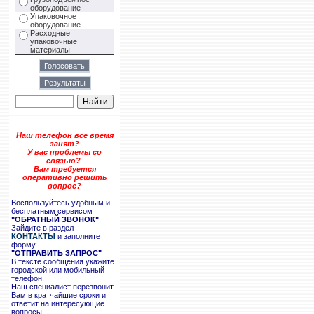
оборудование
Упаковочное
оборудование
Расходные
упаковочные
материалы
Наш телефон все время
занят?
У вас проблемы со
связью?
Вам требуется
оперативно решить
вопрос?
Воспользуйтесь удобным и
бесплатным сервисом
"ОБРАТНЫЙ ЗВОНОК"
.
Зайдите в раздел
КОНТАКТЫ
и заполните
форму
"ОТПРАВИТЬ ЗАПРОС"
В тексте сообщения укажите
городской или мобильный
телефон.
Наш специалист перезвонит
Вам в кратчайшие сроки и
ответит на интересующие
вопросы.