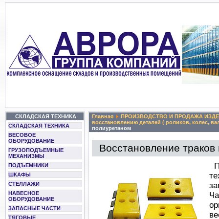
СКЛАДСКАЯ ТЕХНИКА
Главная
ПРОИЗВОДСТВО И ПРОДАЖА ИЗДЕ
восстановлению деталей ( роликов, колес, в
СКЛАДСКАЯ ТЕХНИКА
полиуретаном
ВЕСОВОЕ
ОБОРУДОВАНИЕ
Восстановление траков
ГРУЗОПОДЪЕМНЫЕ
МЕХАНИЗМЫ
П
ПОДЪЕМНИКИ
те
ШКАФЫ
СТЕЛЛАЖИ
за
НАВЕСНОЕ
Ч
ОБОРУДОВАНИЕ
ор
ЗАПАСНЫЕ ЧАСТИ
ве
ТЯГОВЫЕ