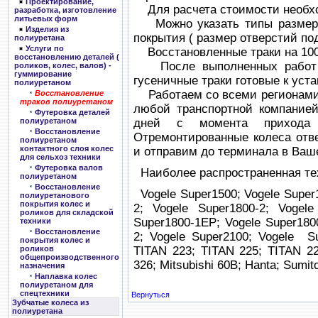
Проектирование,
Для расчета стоимости необхо
разработка, изготовление
литьевых форм
Можно указать типы размеров
Изделия из
покрытия ( размер отверстий по
полиуретана
Услуги по
Восстановленные траки на 10
восстановлению деталей (
После выполненных работ (ф
роликов, колес, валов) -
гуммирование
гусеничные траки готовые к уста
полиуретаном
Работаем со всеми регионами 
Восстановление
траков полиуретаном
любой транспортной компанией
Футеровка деталей
полиуретаном
дней с момента прихода т
Восстановление
Отремонтированные колеса отв
полиуретаном
контактного слоя колес
и отправим до терминала в Ваш
для сельхоз техники
Футеровка валов
Наиболее распространенная те
полиуретаном
Восстановление
Vogele Super1500; Vogele Super
полиуретанового
покрытия колес и
2; Vogele Super1800-2; Vogel
роликов для складской
Super1800-1EP; Vogele Super180
техники
Восстановление
2; Vogele Super2100; Vogele 
покрытия колес и
роликов
TITAN 223; TITAN 225; TITAN 22
общепроизводственного
326; Mitsubishi 60В; Hanta; Sumit
назначения
Наплавка колес
полиуретаном для
спецтехники
Вернуться
Зубчатые колеса из
полиуретана