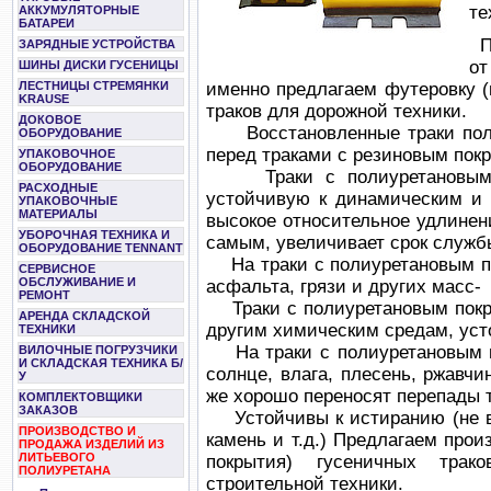
те
АККУМУЛЯТОРНЫЕ
БАТАРЕИ
П
ЗАРЯДНЫЕ УСТРОЙСТВА
от
ШИНЫ ДИСКИ ГУСЕНИЦЫ
ЛЕСТНИЦЫ СТРЕМЯНКИ
именно предлагаем футеровку (
KRAUSE
траков для дорожной техники.
ДОКОВОЕ
Восстановленные траки поли
ОБОРУДОВАНИЕ
перед траками с резиновым пок
УПАКОВОЧНОЕ
ОБОРУДОВАНИЕ
Траки с полиуретановым п
РАСХОДНЫЕ
устойчивую к динамическим и 
УПАКОВОЧНЫЕ
МАТЕРИАЛЫ
высокое относительное удлинени
УБОРОЧНАЯ ТЕХНИКА И
самым, увеличивает срок служб
ОБОРУДОВАНИЕ TENNANT
На траки с полиуретановым по
СЕРВИСНОЕ
ОБСЛУЖИВАНИЕ И
асфальта, грязи и других масс-
РЕМОНТ
Траки с полиуретановым покр
АРЕНДА СКЛАДСКОЙ
другим химическим средам, уст
ТЕХНИКИ
На траки с полиуретановым п
ВИЛОЧНЫЕ ПОГРУЗЧИКИ
И СКЛАДСКАЯ ТЕХНИКА Б/
солнце, влага, плесень, ржавчи
У
же хорошо переносят перепады 
КОМПЛЕКТОВЩИКИ
ЗАКАЗОВ
Устойчивы к истиранию (не вл
ПРОИЗВОДСТВО И
камень и т.д.) Предлагаем прои
ПРОДАЖА ИЗДЕЛИЙ ИЗ
ЛИТЬЕВОГО
покрытия) гусеничных трак
ПОЛИУРЕТАНА
строительной техники.