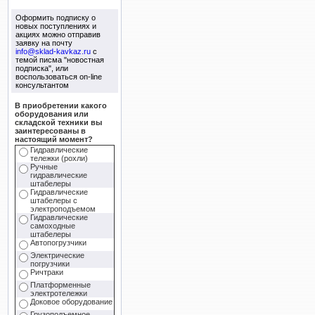
Оформить подписку о
новых поступлениях и
акциях можно отправив
заявку на почту
info@sklad-kavkaz.ru
с
темой писма "новостная
подписка", или
воспользоваться on-line
консультантом
В приобретении какого
оборудования или
складской техники вы
заинтересованы в
настоящий момент?
Гидравлические
тележки (рохли)
Ручные
гидравлические
штабелеры
Гидравлические
штабелеры с
электроподъемом
Гидравлические
самоходные
штабелеры
Автопогрузчики
Электрические
погрузчики
Ричтраки
Платформенные
электротележки
Доковое оборудование
Грузоподъемное