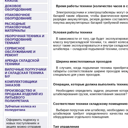
KRAUSE
ДОКОВОЕ
Время работы техники (количество часов в с
ОБОРУДОВАНИЕ
Электропогрузчики и электроштабелеры могут о
УПАКОВОЧНОЕ
батарей таким образом, чтобы фактическое врем
ОБОРУДОВАНИЕ
разрядки аккумулятора, резерв должен составлят
покупка аккумуляторных батарей требуемой емкос
РАСХОДНЫЕ
УПАКОВОЧНЫЕ
МАТЕРИАЛЫ
Условия работы техники
УБОРОЧНАЯ ТЕХНИКА И
В зависимости от того, где будет эксплуатиров
ОБОРУДОВАНИЕ
классу внутрискладской техники, т.к. имеет колес
TENNANT
могут также эксплуатироваться и внутри складско
СЕРВИСНОЕ
штабелера – складской подъемной техники, сочета
ОБСЛУЖИВАНИЕ И
РЕМОНТ
АРЕНДА СКЛАДСКОЙ
Ширина межстеллажных проходов
ТЕХНИКИ
В случаях, когда подъемная техника приобрета
ВИЛОЧНЫЕ ПОГРУЗЧИКИ
габариты соответствовали ширине проходов межд
И СКЛАДСКАЯ ТЕХНИКА
специально для узких проходов.
Б/У
КОМПЛЕКТОВЩИКИ
Операции, которые должна выполнять техник
ЗАКАЗОВ
ПРОИЗВОДСТВО И
Необходимо определить задачи, решение которы
ПРОДАЖА ИЗДЕЛИЙ ИЗ
штабелирования грузов, комплектования заказов?
ЛИТЬЕВОГО
ПОЛИУРЕТАНА
Соответствие техники складскому помещению
Зубчатые колеса из
полиуретана
Выбирая погрузчик или штабелер, необходимо о
штабелеров требует определенного качества н
оборудование отдельного помещения.
Оформить подписку о
новых поступлениях и
акциях можно отправив
Тип управления