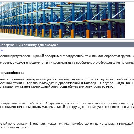
 погрузочную технику для склада?
Я"
вания представлен широкий ассортимент погрузочной техники для обработки грузов н
де всего, следует определить тип и комплектацию необходимого оборудования по сле
 грузооборота
ависит степень электрификации складской техники. Если склад имеет небольшой
узочной техники вполне подойдет гидравлический штабелер. В случае, когда техн
м вариантом станет самоходный электроштабелер или электропогрузчик.
погрузчика или штабелера. От грузоподъемности в значительной степени зависит це
обходимо точно выяснить максимальный вес груза, который будет перевозиться и по
ной конструкции. В случаях, когда техника приобретается до установки стеллаже
ского помещения.