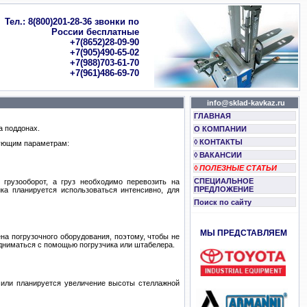
Тел.: 8(800)201-28-36 звонки по
России бесплатные
+7(8652)28-09-90
+7(905)490-65-02
+7(988)703-61-70
+7(961)486-69-70
info@sklad-kavkaz.ru
ГЛАВНАЯ
а поддонах.
О КОМПАНИИ
◊ КОНТАКТЫ
дующим параметрам:
◊ ВАКАНСИИ
◊ ПОЛЕЗНЫЕ СТАТЬИ
СПЕЦИАЛЬНОЕ
 грузооборот, а груз необходимо перевозить на
ПРЕДЛОЖЕНИЕ
ика планируется использоваться интенсивно, для
Поиск по сайту
МЫ ПРЕДСТАВЛЯЕМ
на погрузочного оборудования, поэтому, чтобы не
дниматься с помощью погрузчика или штабелера.
й или планируется увеличение высоты стеллажной