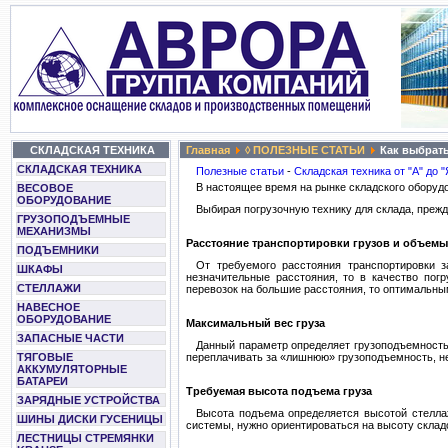
СКЛАДСКАЯ ТЕХНИКА
Главная
◊ ПОЛЕЗНЫЕ СТАТЬИ
Как выбрать
СКЛАДСКАЯ ТЕХНИКА
Полезные статьи
-
Складская техника от "А" до "
В настоящее время на рынке складского оборудо
ВЕСОВОЕ
ОБОРУДОВАНИЕ
Выбирая погрузочную технику для склада, преж
ГРУЗОПОДЪЕМНЫЕ
МЕХАНИЗМЫ
Расстояние транспортировки грузов и объемы
ПОДЪЕМНИКИ
От требуемого расстояния транспортировки з
ШКАФЫ
незначительные расстояния, то в качество погр
СТЕЛЛАЖИ
перевозок на большие расстояния, то оптимальны
НАВЕСНОЕ
ОБОРУДОВАНИЕ
Максимальный вес груза
ЗАПАСНЫЕ ЧАСТИ
Данный параметр определяет грузоподъемность 
ТЯГОВЫЕ
переплачивать за «лишнюю» грузоподъемность, не
АККУМУЛЯТОРНЫЕ
БАТАРЕИ
Требуемая высота подъема груза
ЗАРЯДНЫЕ УСТРОЙСТВА
Высота подъема определяется высотой стеллаж
ШИНЫ ДИСКИ ГУСЕНИЦЫ
системы, нужно ориентироваться на высоту склад
ЛЕСТНИЦЫ СТРЕМЯНКИ