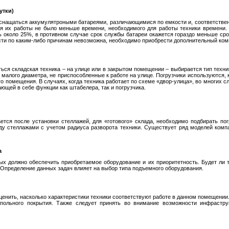
утки)
снащаться аккумулятроными батареями, различающимися по емкости и, соответствен
я их работы не было меньше времени, необходимого для работы техники времени. 
ь около 25%, в противном случае срок службы батареи окажется гораздо меньше срок
ти по каким-либо причинам невозможна, необходимо приобрести дополнительный ком
аться складская техника – на улице или в закрытом помещении – выбирается тип техни
а малого диаметра, не приспособленные к работе на улице. Погрузчики используются, к
го помещения. В случаях, когда техника работает по схеме «двор-улица», во многих с
ющей в себе функции как штабелера, так и погрузчика.
ется после установки стеллажей, для «готового» склада, необходимо подбирать по
у стеллажами с учетом радиуса разворота техники. Существует ряд моделей комп
а
х должно обеспечить приобретаемое оборудование и их приоритетность. Будет ли т
 Определение данных задач влияет на выбор типа подъемного оборудования.
ценить, насколько характеристики техники соответствуют работе в данном помещении
апольного покрытия. Также следует принять во внимание возможности инфрастру