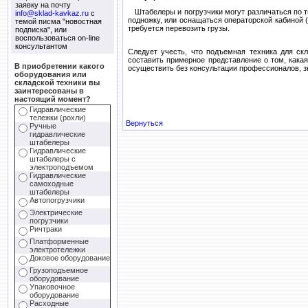
заявку на почту
Штабелеры и погрузчики могут различаться по 
info@sklad-kavkaz.ru
с
подножку, или оснащаться операторской кабиной 
темой писма "новостная
требуется перевозить грузы.
подписка", или
воспользоваться on-line
консультантом
Следует учесть, что подъемная техника для ск
составить примерное представление о том, кака
В приобретении какого
осуществить без консультации профессионалов, з
оборудования или
складской техники вы
заинтересованы в
настоящий момент?
Гидравлические
тележки (рохли)
Вернуться
Ручные
гидравлические
штабелеры
Гидравлические
штабелеры с
электроподъемом
Гидравлические
самоходные
штабелеры
Автопогрузчики
Электрические
погрузчики
Ричтраки
Платформенные
электротележки
Доковое оборудование
Грузоподъемное
оборудование
Упаковочное
оборудование
Расходные