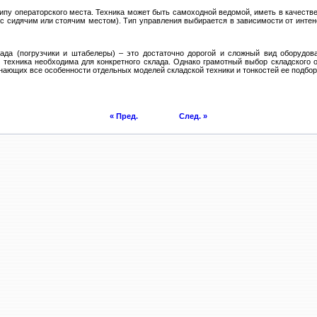
типу операторского места. Техника может быть самоходной ведомой, иметь в качеств
(с сидячим или стоячим местом). Тип управления выбирается в зависимости от интен
лада (погрузчики и штабелеры) – это достаточно дорогой и сложный вид оборудо
я техника необходима для конкретного склада. Однако грамотный выбор складского
нающих все особенности отдельных моделей складской техники и тонкостей ее подбор
« Пред.
След. »