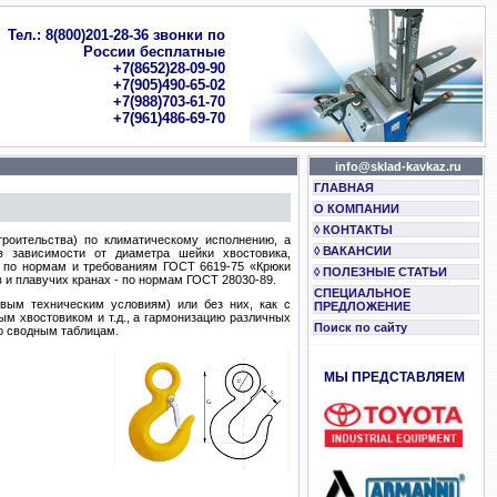
Тел.: 8(800)201-28-36 звонки по
России бесплатные
+7(8652)28-09-90
+7(905)490-65-02
+7(988)703-61-70
+7(961)486-69-70
info@sklad-kavkaz.ru
ГЛАВНАЯ
О КОМПАНИИ
◊ КОНТАКТЫ
роительства) по климатическому исполнению, а
◊ ВАКАНСИИ
 зависимости от диаметра шейки хвостовика,
я по нормам и требованиям ГОСТ 6619-75 «Крюки
◊ ПОЛЕЗНЫЕ СТАТЬИ
 и плавучих кранах - по нормам ГОСТ 28030-89.
СПЕЦИАЛЬНОЕ
вым техническим условиям) или без них, как с
ПРЕДЛОЖЕНИЕ
ым хвостовиком и т.д., а гармонизацию различных
Поиск по сайту
о сводным таблицам.
МЫ ПРЕДСТАВЛЯЕМ