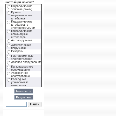
настоящий момент?
Гидравлические
тележки (рохли)
Ручные
гидравлические
штабелеры
Гидравлические
штабелеры с
электроподъемом
Гидравлические
самоходные
штабелеры
Автопогрузчики
Электрические
погрузчики
Ричтраки
Платформенные
электротележки
Доковое оборудование
Грузоподъемное
оборудование
Упаковочное
оборудование
Расходные
упаковочные
материалы