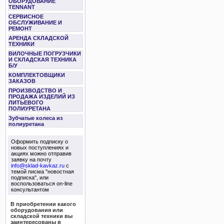
ОБОРУДОВАНИЕ
TENNANT
СЕРВИСНОЕ
ОБСЛУЖИВАНИЕ И
РЕМОНТ
АРЕНДА СКЛАДСКОЙ
ТЕХНИКИ
ВИЛОЧНЫЕ ПОГРУЗЧИКИ
И СКЛАДСКАЯ ТЕХНИКА
Б/У
КОМПЛЕКТОВЩИКИ
ЗАКАЗОВ
ПРОИЗВОДСТВО И
ПРОДАЖА ИЗДЕЛИЙ ИЗ
ЛИТЬЕВОГО
ПОЛИУРЕТАНА
Зубчатые колеса из
полиуретана
Оформить подписку о
новых поступлениях и
акциях можно отправив
заявку на почту
info@sklad-kavkaz.ru
с
темой писма "новостная
подписка", или
воспользоваться on-line
консультантом
В приобретении какого
оборудования или
складской техники вы
заинтересованы в