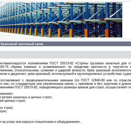
Крановый чалочный крюк
егламентируется положениями ГОСТ 25573-82 «Стропы грузовые канатные для ст
5-75 «Крюки кованые и штампванные» по пределам прочности и текучести в
линению, относительному сужению и ударной вязкости. Крюк крановый исполняетс
огие и двурогие», крюк крановый, используемый в грузоподъемных устройствах судов
зготавливают с предохранительными замками (по ГОСТ 12840-80 или по отрасле
ез нее, со стандартным или увеличенным зевом, с приливом и без, коротким и длинн
ложениями ГОСТ 25573-82, определяющего размеры крюков для строп, осуществляют п
именяют:
в ветвях канатных и цепных строп;
вей цепных строп;
х строп;
троп;
я на узлах или корпусе спецтехники и оборудования».