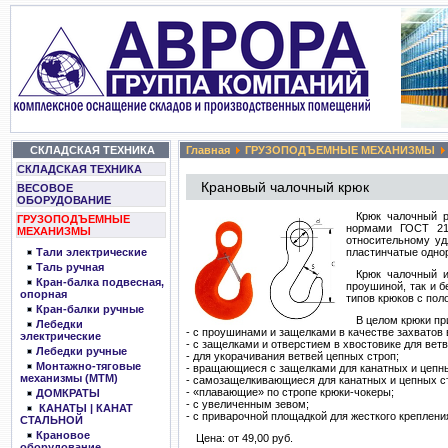
СКЛАДСКАЯ ТЕХНИКА
Главная
ГРУЗОПОДЪЕМНЫЕ МЕХАНИЗМЫ
СКЛАДСКАЯ ТЕХНИКА
Крановый чалочный крюк
ВЕСОВОЕ
ОБОРУДОВАНИЕ
Крюк чалочный р
ГРУЗОПОДЪЕМНЫЕ
нормами ГОСТ 210
МЕХАНИЗМЫ
относительному уд
пластинчатые однор
Тали электрические
Таль ручная
Крюк чалочный и
Кран-балка подвесная,
проушиной, так и б
опорная
типов крюков с по
Кран-балки ручные
В целом крюки пр
Лебедки
- с проушинами и защелками в качестве захватов 
электрические
- с защелками и отверстием в хвостовике для вет
Лебедки ручные
- для укорачивания ветвей цепных строп;
Монтажно-тяговые
- вращающиеся с защелками для канатных и цепны
механизмы (МТМ)
- самозащелкивающиеся для канатных и цепных с
- «плавающие» по стропе крюки-чокеры;
ДОМКРАТЫ
- с увеличенным зевом;
КАНАТЫ | КАНАТ
- с приварочной площадкой для жесткого креплени
СТАЛЬНОЙ
Крановое
Цена: от 49,00 руб.
оборудование