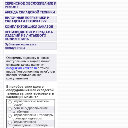
СЕРВИСНОЕ ОБСЛУЖИВАНИЕ И
РЕМОНТ
АРЕНДА СКЛАДСКОЙ ТЕХНИКИ
ВИЛОЧНЫЕ ПОГРУЗЧИКИ И
СКЛАДСКАЯ ТЕХНИКА Б/У
КОМПЛЕКТОВЩИКИ ЗАКАЗОВ
ПРОИЗВОДСТВО И ПРОДАЖА
ИЗДЕЛИЙ ИЗ ЛИТЬЕВОГО
ПОЛИУРЕТАНА
Зубчатые колеса из
полиуретана
Оформить подписку о новых
поступлениях и акциях можно
отправив заявку на почту
info@sklad-kavkaz.ru
с темой
писма "новостная подписка", или
воспользоваться on-line
консультантом
В приобретении какого
оборудования или складской
техники вы заинтересованы в
настоящий момент?
Гидравлические тележки
(рохли)
Ручные гидравлические
штабелеры
Гидравлические штабелеры
с электроподъемом
Гидравлические
самоходные штабелеры