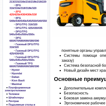
213/215/216k/216/218k/218/220
EFG
316/316k/318/318k/320
EFG
425/425k/430/430k/S30
EFG
540k/540/545k/545/550/S40/S50
DFG/TFG 316/320
DFG/TFG 425/430/435
DFG/TFG
540s/545s/550s/S50s
DFG
660/670/680/690/S80/S90
Газовый DFG/TFG
316/320
понятные органы управл
Газовый DFG/TFG
425/430/435
Системы помощи опе
Газовый DFG/TFG
заказу)
540s/545s/550s/S50s
Газовый TFG
Система безопасной бо
660/670/680/690/S80/S90
Новый дизайн мест хр
Hyster
Hyundai
Dalian
Основные преиму
Kion Baoli
Maximal
Платформенные
Дополнительные компл
электротележки
Безопасность
Тележки
Штабелеры
Боковая замена аккуму
Ричтрак
Эргономичное рабочее
Подъемные столы и