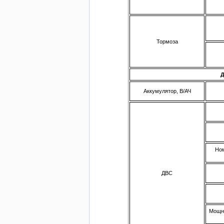
Тормоза
Аккумулятор, В/АЧ
Ном
ДВС
Мощно