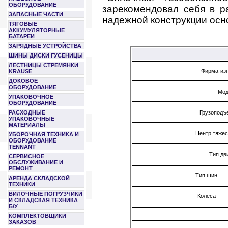
ОБОРУДОВАНИЕ
зарекомендовал себя в р
ЗАПАСНЫЕ ЧАСТИ
надежной конструкции осно
ТЯГОВЫЕ
АККУМУЛЯТОРНЫЕ
БАТАРЕИ
ЗАРЯДНЫЕ УСТРОЙСТВА
ШИНЫ ДИСКИ ГУСЕНИЦЫ
ЛЕСТНИЦЫ СТРЕМЯНКИ
Фирма-изг
KRAUSE
ДОКОВОЕ
ОБОРУДОВАНИЕ
Мод
УПАКОВОЧНОЕ
ОБОРУДОВАНИЕ
Грузоподъе
РАСХОДНЫЕ
УПАКОВОЧНЫЕ
МАТЕРИАЛЫ
Центр тяжес
УБОРОЧНАЯ ТЕХНИКА И
ОБОРУДОВАНИЕ
TENNANT
Тип дв
СЕРВИСНОЕ
ОБСЛУЖИВАНИЕ И
РЕМОНТ
Тип шин
АРЕНДА СКЛАДСКОЙ
ТЕХНИКИ
ВИЛОЧНЫЕ ПОГРУЗЧИКИ
Колеса
И СКЛАДСКАЯ ТЕХНИКА
Б/У
КОМПЛЕКТОВЩИКИ
ЗАКАЗОВ