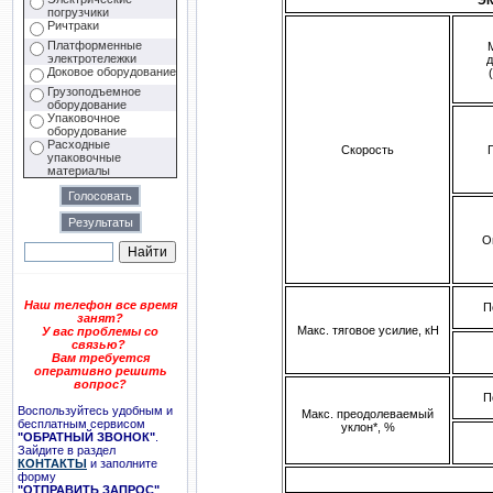
погрузчики
Ричтраки
Платформенные
электротележки
д
Доковое оборудование
Грузоподъемное
оборудование
Упаковочное
оборудование
Расходные
Скорость
упаковочные
материалы
О
Наш телефон все время
П
занят?
Макс. тяговое усилие, кН
У вас проблемы со
связью?
Вам требуется
оперативно решить
вопрос?
П
Воспользуйтесь удобным и
Макс. преодолеваемый
бесплатным сервисом
уклон*, %
"ОБРАТНЫЙ ЗВОНОК"
.
Зайдите в раздел
КОНТАКТЫ
и заполните
форму
"ОТПРАВИТЬ ЗАПРОС"