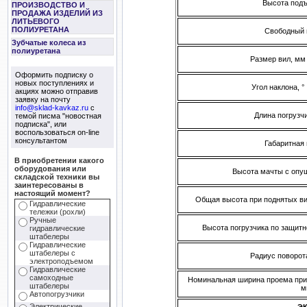
Высота подъ
ПРОИЗВОДСТВО И
ПРОДАЖА ИЗДЕЛИЙ ИЗ
ЛИТЬЕВОГО
ПОЛИУРЕТАНА
Свободный 
Зубчатые колеса из
полиуретана
Размер вил, мм
Оформить подписку о
новых поступлениях и
Угол наклона, °
акциях можно отправив
заявку на почту
info@sklad-kavkaz.ru
с
Длина погрузчи
темой писма "новостная
подписка", или
воспользоваться on-line
консультантом
Габаритная
В приобретении какого
оборудования или
Высота мачты с опу
складской техники вы
заинтересованы в
настоящий момент?
Общая высота при поднятых ви
Гидравлические
тележки (рохли)
Ручные
Высота погрузчика по защитн
гидравлические
штабелеры
Гидравлические
штабелеры с
Радиус поворот
электроподъемом
Гидравлические
самоходные
Номинальная ширина проема при
штабелеры
м
Автопогрузчики
Электрические
Э