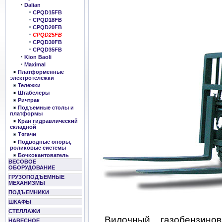
Dalian
CPQD15FB
CPQD18FB
CPQD20FB
CPQD25FB
CPQD30FB
CPQD35FB
Kion Baoli
Maximal
Платформенные
электротележки
Тележки
Штабелеры
Ричтрак
Подъемные столы и
платформы
Кран гидравлический
складной
Тягачи
Подводные опоры,
роликовые системы
Бочкокантователь
ВЕСОВОЕ
ОБОРУДОВАНИЕ
ГРУЗОПОДЪЕМНЫЕ
МЕХАНИЗМЫ
ПОДЪЕМНИКИ
ШКАФЫ
СТЕЛЛАЖИ
Вилочный газобензино
НАВЕСНОЕ