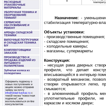
8
РАСХОДНЫЕ
температу
УПАКОВОЧНЫЕ
МАТЕРИАЛЫ
УБОРОЧНАЯ ТЕХНИКА И
ОБОРУДОВАНИЕ
Назначение:
- уменьшение
TENNANT
стабилизация температурно-вла
СЕРВИСНОЕ
ОБСЛУЖИВАНИЕ И
РЕМОНТ
Объекты установки:
АРЕНДА СКЛАДСКОЙ
ТЕХНИКИ
- производственные помещения;
ВИЛОЧНЫЕ ПОГРУЗЧИКИ
- складские помещения;
И СКЛАДСКАЯ ТЕХНИКА
- холодильные камеры;
Б/У
КОМПЛЕКТОВЩИКИ
- магазины, супермаркеты
ЗАКАЗОВ
ПРОИЗВОДСТВО И
Конструкция:
ПРОДАЖА ИЗДЕЛИЙ ИЗ
ЛИТЬЕВОГО
- несущая рама дверных створ
ПОЛИУРЕТАНА
профиля, что делает конст
Зубчатые колеса из
полиуретана
вписывающейся в интерьер пом
- возвратный механизм, позвол
Оформить подписку о
створки открываются легко, п
новых поступлениях и
акциях можно отправив
смыкаются;
заявку на почту
info@sklad-kavkaz.ru
с
- в алюминиевый профиль ме
темой писма "новостная
уплотнительные профили, н
подписка", или
воспользоваться on-line
каркасом и косяком двери;
консультантом