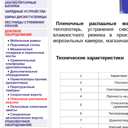
АККУМУЛЯТОРНЫЕ
БАТАРЕИ
ЗАРЯДНЫЕ УСТРОЙСТВА
ШИНЫ ДИСКИ ГУСЕНИЦЫ
ЛЕСТНИЦЫ СТРЕМЯНКИ
Пленочные распашные в
KRAUSE
теплопотерь, устранения скв
ДОКОВОЕ
влажностного режима в прои
ОБОРУДОВАНИЕ
морозильных камерах, магазина
Мобильные рампы
Подъемные столы
Механические
откидные и переносные
мосты
Технические характеристики
Уравнительные
платформы
(доклевеллеры)
Дополнительное
оборудование
1
Характерис
Герметизаторы проема
2
Плотнос
(докшелтеры)
Перегрузочные
3
Светопроница
тамбуры
Скоростные ворота
4
Прочность на 
Пленочные распашные
ворота
Относител
5
удлинени
Полосовые пленочные
завесы
6
Теплопровод
Секционные
автоматические ворота
7
Шумопоглощ
УПАКОВОЧНОЕ
ОБОРУДОВАНИЕ
Рабочий диа