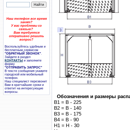
Наш телефон все время
занят?
У вас проблемы со
связью?
Вам требуется
оперативно решить
вопрос?
Воспользуйтесь удобным и
бесплатным сервисом
"ОБРАТНЫЙ ЗВОНОК"
.
Зайдите в раздел
КОНТАКТЫ
и заполните
форму
"ОТПРАВИТЬ ЗАПРОС"
В тексте сообщения укажите
городской или мобильный
телефон.
Наш специалист перезвонит
Вам в кратчайшие сроки и
ответит на интересующие
вопросы.
Обозначения и размеры рас
B1 = B - 225
B2 = B - 140
B3 = B - 175
B4 = B - 90
H1 = H - 30