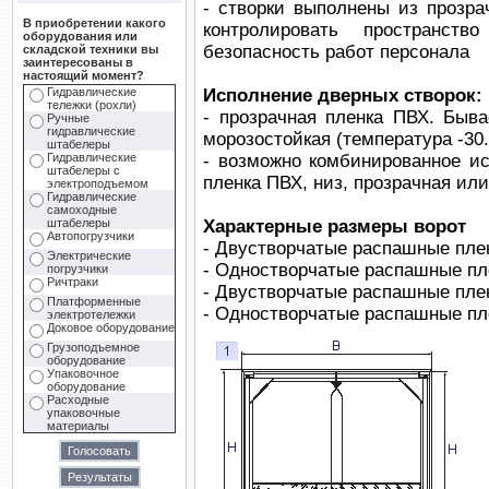
- створки выполнены из прозра
В приобретении какого
контролировать пространст
оборудования или
безопасность работ персонала
складской техники вы
заинтересованы в
настоящий момент?
Исполнение дверных створок:
Гидравлические
тележки (рохли)
- прозрачная пленка ПВХ. Бывае
Ручные
гидравлические
морозостойкая (температура -30.
штабелеры
- возможно комбинированное ис
Гидравлические
штабелеры с
пленка ПВХ, низ, прозрачная ил
электроподъемом
Гидравлические
самоходные
Характерные размеры ворот
штабелеры
Автопогрузчики
- Двустворчатые распашные пле
Электрические
- Одностворчатые распашные пл
погрузчики
Ричтраки
- Двустворчатые распашные плен
Платформенные
- Одностворчатые распашные пл
электротележки
Доковое оборудование
Грузоподъемное
оборудование
Упаковочное
оборудование
Расходные
упаковочные
материалы