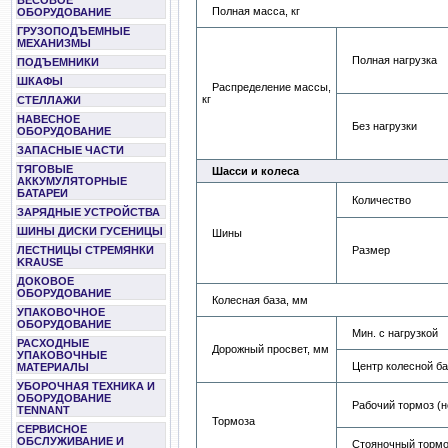
ВЕСОВОЕ
Полная масса, кг
ОБОРУДОВАНИЕ
ГРУЗОПОДЪЕМНЫЕ
МЕХАНИЗМЫ
Полная нагрузка
ПОДЪЕМНИКИ
ШКАФЫ
Распределение массы,
кг
СТЕЛЛАЖИ
НАВЕСНОЕ
Без нагрузки
ОБОРУДОВАНИЕ
ЗАПАСНЫЕ ЧАСТИ
ТЯГОВЫЕ
Шасси и колеса
АККУМУЛЯТОРНЫЕ
БАТАРЕИ
Количество
ЗАРЯДНЫЕ УСТРОЙСТВА
ШИНЫ ДИСКИ ГУСЕНИЦЫ
Шины
Размер
ЛЕСТНИЦЫ СТРЕМЯНКИ
KRAUSE
ДОКОВОЕ
ОБОРУДОВАНИЕ
Колесная база, мм
УПАКОВОЧНОЕ
ОБОРУДОВАНИЕ
Мин. с нагрузкой
РАСХОДНЫЕ
Дорожный просвет, мм
УПАКОВОЧНЫЕ
Центр колесной б
МАТЕРИАЛЫ
УБОРОЧНАЯ ТЕХНИКА И
ОБОРУДОВАНИЕ
Рабочий тормоз (
TENNANT
Тормоза
СЕРВИСНОЕ
ОБСЛУЖИВАНИЕ И
Стояночный тормо