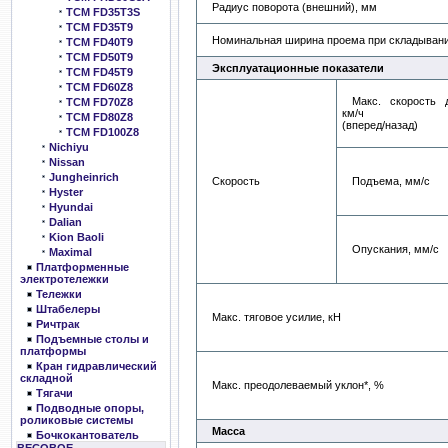
Радиус поворота (внешний), мм
TCM FD35T3S
TCM FD35T9
Номинальная ширина проема при складывани
TCM FD40T9
TCM FD50T9
Эксплуатационные показатели
TCM FD45T9
TCM FD60Z8
Макс. скорость 
TCM FD70Z8
км/ч
TCM FD80Z8
(вперед/назад)
TCM FD100Z8
Nichiyu
Nissan
Jungheinrich
Скорость
Подъема, мм/с
Hyster
Hyundai
Dalian
Kion Baoli
Опускания, мм/с
Maximal
Платформенные
электротележки
Тележки
Штабелеры
Макс. тяговое усилие, кН
Ричтрак
Подъемные столы и
платформы
Кран гидравлический
складной
Макс. преодолеваемый уклон*, %
Тягачи
Подводные опоры,
роликовые системы
Масса
Бочкокантователь