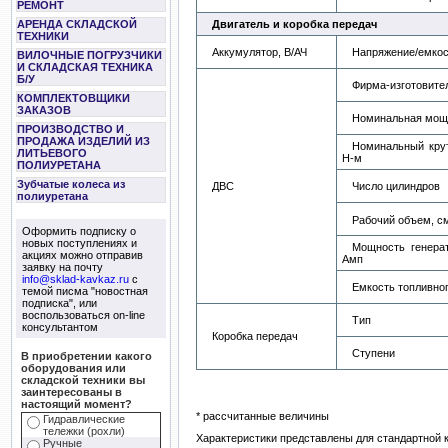
РЕМОНТ
Двигатель и коробка передач
АРЕНДА СКЛАДСКОЙ
ТЕХНИКИ
Аккумулятор, В/АЧ
Напряжение/емкост
ВИЛОЧНЫЕ ПОГРУЗЧИКИ
И СКЛАДСКАЯ ТЕХНИКА
Б/У
Фирма-изготовите
КОМПЛЕКТОВЩИКИ
ЗАКАЗОВ
Номинальная мощн
ПРОИЗВОДСТВО И
ПРОДАЖА ИЗДЕЛИЙ ИЗ
Номинальный крут
ЛИТЬЕВОГО
Н-м
ПОЛИУРЕТАНА
Зубчатые колеса из
ДВС
Число цилиндров
полиуретана
Рабочий объем, с
Оформить подписку о
новых поступлениях и
Мощность генерат
акциях можно отправив
Амп
заявку на почту
info@sklad-kavkaz.ru
с
Емкость топливног
темой писма "новостная
подписка", или
воспользоваться on-line
Тип
консультантом
Коробка передач
Ступени
В приобретении какого
оборудования или
складской техники вы
заинтересованы в
настоящий момент?
* рассчитанные величины
Гидравлические
тележки (рохли)
Характеристики представлены для стандартной 
Ручные