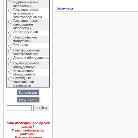
гидравлические
штабелеры
Вернуться
Гидравлические
штабелеры с
электроподъемом
Гидравлические
самоходные
штабелеры
Автопогрузчики
Электрические
погрузчики
Ричтраки
Платформенные
электротележки
Доковое оборудование
Грузоподъемное
оборудование
Упаковочное
оборудование
Расходные
упаковочные
материалы
Наш телефон все время
занят?
У вас проблемы со
связью?
Вам требуется