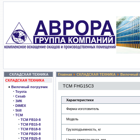
СКЛАДСКАЯ ТЕХНИКА
Главная
СКЛАДСКАЯ ТЕХНИКА
Вилочный 
СКЛАДСКАЯ ТЕХНИКА
TCM FHG15C3
Вилочный погрузчик
Toyota
Cesab
Характеристики
ЗИК
DIMEX
Фирма-изготовитель
Still
TCM
Модель
TCM FB10-8
TCM FB15-8
TCM FB18-8
Грузоподъемность, кг
TCM FB20-8
TCM FB25-8
Центр тяжести груза, мм