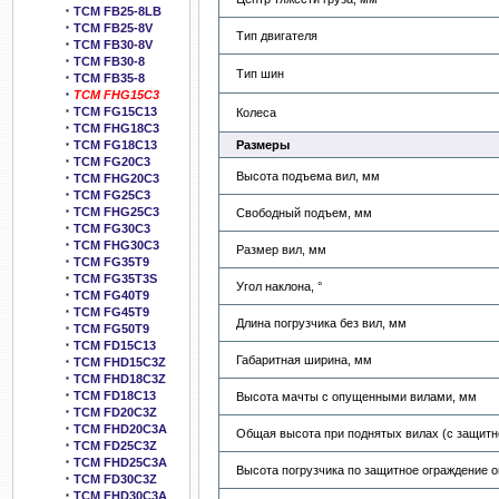
TCM FB25-8LB
TCM FB25-8V
Тип двигателя
TCM FB30-8V
TCM FB30-8
Тип шин
TCM FB35-8
TCM FHG15C3
TCM FG15C13
Колеса
TCM FHG18C3
Размеры
TCM FG18C13
TCM FG20C3
Высота подъема вил, мм
TCM FHG20C3
TCM FG25C3
TCM FHG25C3
Свободный подъем, мм
TCM FG30C3
TCM FHG30C3
Размер вил, мм
TCM FG35T9
TCM FG35T3S
Угол наклона, °
TCM FG40T9
TCM FG45T9
Длина погрузчика без вил, мм
TCM FG50T9
TCM FD15C13
Габаритная ширина, мм
TCM FHD15C3Z
TCM FHD18C3Z
TCM FD18C13
Высота мачты с опущенными вилами, мм
TCM FD20C3Z
TCM FHD20C3A
Общая высота при поднятых вилах (с защитн
TCM FD25C3Z
TCM FHD25C3A
Высота погрузчика по защитное ограждение 
TCM FD30C3Z
TCM FHD30C3A