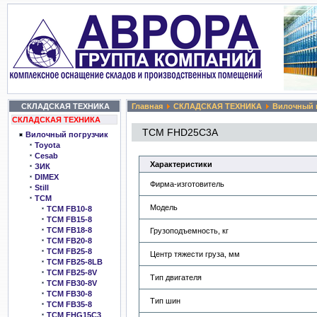
СКЛАДСКАЯ ТЕХНИКА
Главная
СКЛАДСКАЯ ТЕХНИКА
Вилочный 
СКЛАДСКАЯ ТЕХНИКА
TCM FHD25C3A
Вилочный погрузчик
Toyota
Cesab
Характеристики
ЗИК
DIMEX
Фирма-изготовитель
Still
TCM
Модель
TCM FB10-8
TCM FB15-8
TCM FB18-8
Грузоподъемность, кг
TCM FB20-8
TCM FB25-8
Центр тяжести груза, мм
TCM FB25-8LB
TCM FB25-8V
Тип двигателя
TCM FB30-8V
TCM FB30-8
Тип шин
TCM FB35-8
TCM FHG15C3