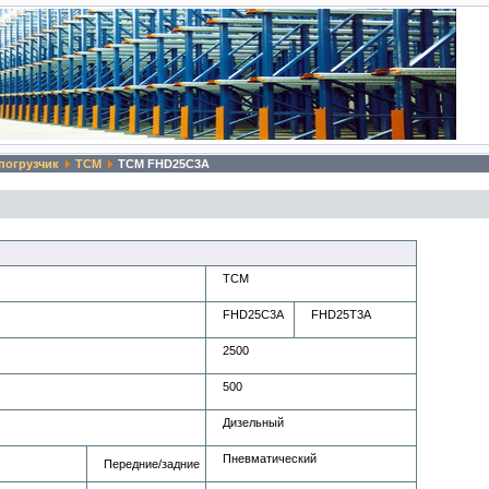
погрузчик
TCM
TCM FHD25C3A
TCM
FHD25C3A
FHD25T3A
2500
500
Дизельный
Пневматический
Передние/задние