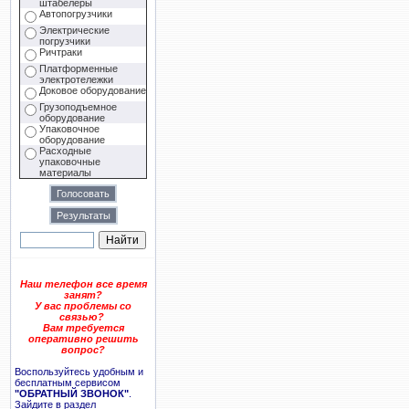
штабелеры
Автопогрузчики
Электрические
погрузчики
Ричтраки
Платформенные
электротележки
Доковое оборудование
Грузоподъемное
оборудование
Упаковочное
оборудование
Расходные
упаковочные
материалы
Наш телефон все время
занят?
У вас проблемы со
связью?
Вам требуется
оперативно решить
вопрос?
Воспользуйтесь удобным и
бесплатным сервисом
"ОБРАТНЫЙ ЗВОНОК"
.
Зайдите в раздел