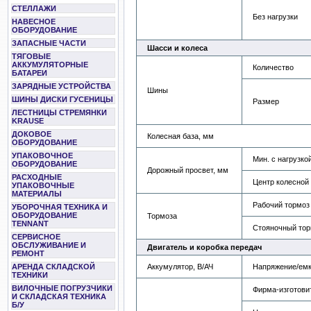
СТЕЛЛАЖИ
Без нагрузки
НАВЕСНОЕ
ОБОРУДОВАНИЕ
ЗАПАСНЫЕ ЧАСТИ
Шасси и колеса
ТЯГОВЫЕ
АККУМУЛЯТОРНЫЕ
Количество
БАТАРЕИ
ЗАРЯДНЫЕ УСТРОЙСТВА
Шины
ШИНЫ ДИСКИ ГУСЕНИЦЫ
Размер
ЛЕСТНИЦЫ СТРЕМЯНКИ
KRAUSE
ДОКОВОЕ
Колесная база, мм
ОБОРУДОВАНИЕ
УПАКОВОЧНОЕ
Мин. с нагрузко
ОБОРУДОВАНИЕ
Дорожный просвет, мм
РАСХОДНЫЕ
Центр колесной
УПАКОВОЧНЫЕ
МАТЕРИАЛЫ
Рабочий тормоз
УБОРОЧНАЯ ТЕХНИКА И
ОБОРУДОВАНИЕ
Тормоза
TENNANT
Стояночный тор
СЕРВИСНОЕ
ОБСЛУЖИВАНИЕ И
Двигатель и коробка передач
РЕМОНТ
Аккумулятор, В/АЧ
Напряжение/емко
АРЕНДА СКЛАДСКОЙ
ТЕХНИКИ
ВИЛОЧНЫЕ ПОГРУЗЧИКИ
Фирма-изготови
И СКЛАДСКАЯ ТЕХНИКА
Б/У