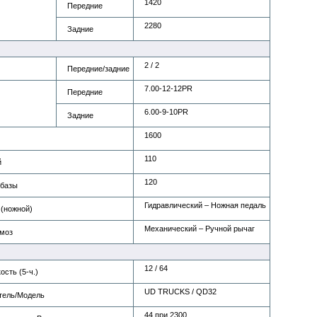
1420
Передние
2280
Задние
2 / 2
Передние/задние
7.00-12-12PR
Передние
6.00-9-10PR
Задние
1600
110
й
120
 базы
Гидравлический – Ножная педаль
 (ножной)
Механический – Ручной рычаг
моз
12 / 64
сть (5-ч.)
UD TRUCKS / QD32
тель/Модель
44 при 2300