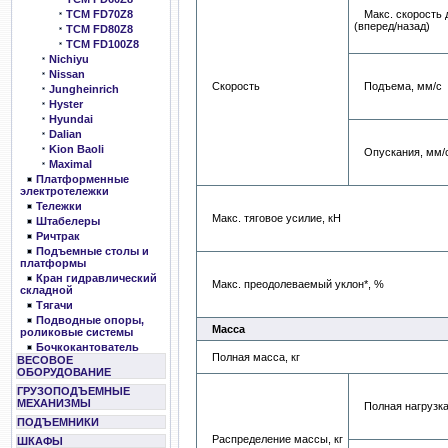
Макс. скорость 
TCM FD70Z8
(вперед/назад)
TCM FD80Z8
TCM FD100Z8
Nichiyu
Nissan
Скорость
Подъема, мм/с
Jungheinrich
Hyster
Hyundai
Dalian
Kion Baoli
Опускания, мм/
Maximal
Платформенные
электротележки
Тележки
Макс. тяговое усилие, кН
Штабелеры
Ричтрак
Подъемные столы и
платформы
Кран гидравлический
Макс. преодолеваемый уклон*, %
складной
Тягачи
Подводные опоры,
Масса
роликовые системы
Бочкокантователь
Полная масса, кг
ВЕСОВОЕ
ОБОРУДОВАНИЕ
ГРУЗОПОДЪЕМНЫЕ
МЕХАНИЗМЫ
Полная нагрузк
ПОДЪЕМНИКИ
Распределение массы, кг
ШКАФЫ