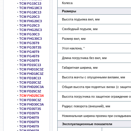
Колеса
TCM FG15C13
TCM FHG18C3
Размеры
TCM FG18C13
TCM FG20C3
Высота подъема вил, мм
TCM FHG20C3
TCM FG25C3
Свободный подъем, мм
TCM FHG25C3
TCM FG30C3
Размер вил, мм
TCM FHG30C3
TCM FG35T9
TCM FG35T3S
Угол наклона, °
TCM FG40T9
TCM FG45T9
Длина погрузчика без вил, мм
TCM FG50T9
TCM FD15C13
Габаритная ширина, мм
TCM FHD15C3Z
TCM FHD18C3Z
Высота мачты с опущенными вилами, мм
TCM FD18C13
TCM FD20C3Z
Общая высота при поднятых вилах (с защитн
TCM FHD20C3A
TCM FD25C3Z
TCM FHD25C3A
Высота погрузчика по защитное ограждение 
TCM FD30C3Z
TCM FHD30C3A
Радиус поворота (внешний), мм
TCM FD35T3S
TCM FD35T9
Номинальная ширина проема при складывани
TCM FD40T9
TCM FD50T9
Эксплуатационные показатели
TCM FD45T9
TCM FD60Z8