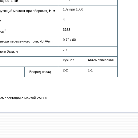
щность, кВт
189 при 1800
утящий момент при оборотах, Н-м
4
в
3153
3
 см
0,72 / 60
атора переменного тока, кВт/Амп
70
ого бака, л
Ручная
Автоматическая
2-2
1-1
Вперед-назад
комплектации с мачтой VM300