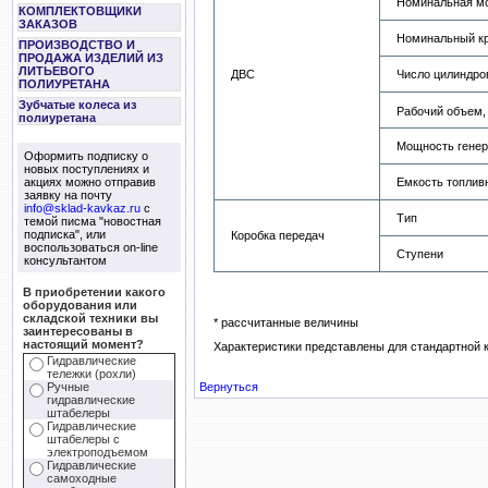
Номинальная мо
КОМПЛЕКТОВЩИКИ
ЗАКАЗОВ
Номинальный кр
ПРОИЗВОДСТВО И
ПРОДАЖА ИЗДЕЛИЙ ИЗ
ЛИТЬЕВОГО
ДВС
Число цилиндро
ПОЛИУРЕТАНА
Зубчатые колеса из
Рабочий объем,
полиуретана
Мощность генер
Оформить подписку о
новых поступлениях и
акциях можно отправив
Емкость топливн
заявку на почту
info@sklad-kavkaz.ru
с
Тип
темой писма "новостная
подписка", или
Коробка передач
воспользоваться on-line
Ступени
консультантом
В приобретении какого
оборудования или
складской техники вы
* рассчитанные величины
заинтересованы в
настоящий момент?
Характеристики представлены для стандартной 
Гидравлические
тележки (рохли)
Ручные
Вернуться
гидравлические
штабелеры
Гидравлические
штабелеры с
электроподъемом
Гидравлические
самоходные