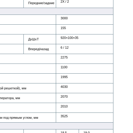
2X / 2
Передние/задние
3000
155
920×100×35
ДxШхТ
6 / 12
Вперед/назад
2275
1100
1995
4030
ой решеткой), мм
2070
оператора, мм
2010
3525
и под прямым углом, мм
18,5
19,0