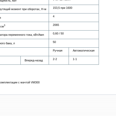
щность, кВт
153,5 при 1600
утящий момент при оборотах, Н-м
4
в
2065
3
 см
0,60 / 50
атора переменного тока, кВт/Амп
50
ого бака, л
Ручная
Автоматическая
2-2
1-1
Вперед-назад
комплектации с мачтой VM300