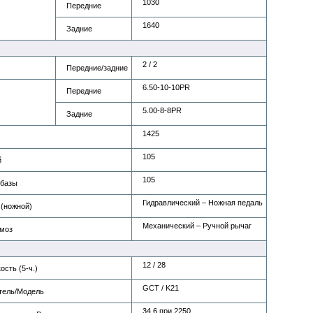
1030
Передние
1640
Задние
2 / 2
Передние/задние
6.50-10-10PR
Передние
5.00-8-8PR
Задние
1425
105
й
105
 базы
Гидравлический – Ножная педаль
 (ножной)
Механический – Ручной рычаг
моз
12 / 28
сть (5-ч.)
GCT / K21
тель/Модель
34,6 при 2250