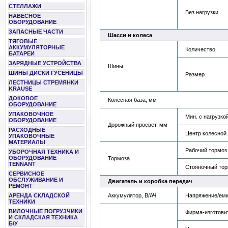
СТЕЛЛАЖИ
Без нагрузки
НАВЕСНОЕ
ОБОРУДОВАНИЕ
ЗАПАСНЫЕ ЧАСТИ
Шасси и колеса
ТЯГОВЫЕ
АККУМУЛЯТОРНЫЕ
Количество
БАТАРЕИ
ЗАРЯДНЫЕ УСТРОЙСТВА
Шины
ШИНЫ ДИСКИ ГУСЕНИЦЫ
Размер
ЛЕСТНИЦЫ СТРЕМЯНКИ
KRAUSE
ДОКОВОЕ
Колесная база, мм
ОБОРУДОВАНИЕ
УПАКОВОЧНОЕ
Мин. с нагрузко
ОБОРУДОВАНИЕ
Дорожный просвет, мм
РАСХОДНЫЕ
Центр колесной
УПАКОВОЧНЫЕ
МАТЕРИАЛЫ
Рабочий тормоз
УБОРОЧНАЯ ТЕХНИКА И
ОБОРУДОВАНИЕ
Тормоза
TENNANT
Стояночный тор
СЕРВИСНОЕ
ОБСЛУЖИВАНИЕ И
Двигатель и коробка передач
РЕМОНТ
Аккумулятор, В/АЧ
Напряжение/емко
АРЕНДА СКЛАДСКОЙ
ТЕХНИКИ
ВИЛОЧНЫЕ ПОГРУЗЧИКИ
Фирма-изготови
И СКЛАДСКАЯ ТЕХНИКА
Б/У