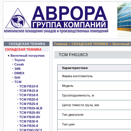
СКЛАДСКАЯ ТЕХНИКА
Главная
СКЛАДСКАЯ ТЕХНИКА
Вилочный 
СКЛАДСКАЯ ТЕХНИКА
TCM FHG18C3
Вилочный погрузчик
Toyota
Cesab
Характеристики
ЗИК
DIMEX
Фирма-изготовитель
Still
TCM
Модель
TCM FB10-8
TCM FB15-8
TCM FB18-8
Грузоподъемность, кг
TCM FB20-8
TCM FB25-8
Центр тяжести груза, мм
TCM FB25-8LB
TCM FB25-8V
Тип двигателя
TCM FB30-8V
TCM FB30-8
Тип шин
TCM FB35-8
TCM FHG15C3