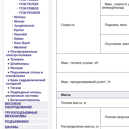
Макс. скорость 
TCM FD70Z8
(вперед/назад)
TCM FD80Z8
TCM FD100Z8
Nichiyu
Nissan
Скорость
Подъема, мм/с
Jungheinrich
Hyster
Hyundai
Dalian
Kion Baoli
Опускания, мм/
Maximal
Платформенные
электротележки
Тележки
Макс. тяговое усилие, кН
Штабелеры
Ричтрак
Подъемные столы и
платформы
Кран гидравлический
Макс. преодолеваемый уклон*, %
складной
Тягачи
Подводные опоры,
Масса
роликовые системы
Бочкокантователь
Полная масса, кг
ВЕСОВОЕ
ОБОРУДОВАНИЕ
ГРУЗОПОДЪЕМНЫЕ
МЕХАНИЗМЫ
Полная нагрузк
ПОДЪЕМНИКИ
Распределение массы, кг
ШКАФЫ