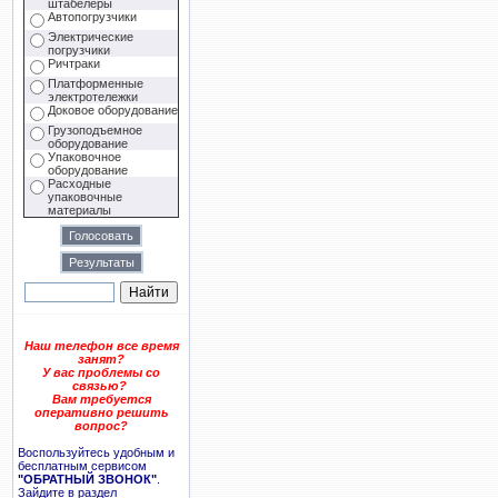
штабелеры
Автопогрузчики
Электрические
погрузчики
Ричтраки
Платформенные
электротележки
Доковое оборудование
Грузоподъемное
оборудование
Упаковочное
оборудование
Расходные
упаковочные
материалы
Наш телефон все время
занят?
У вас проблемы со
связью?
Вам требуется
оперативно решить
вопрос?
Воспользуйтесь удобным и
бесплатным сервисом
"ОБРАТНЫЙ ЗВОНОК"
.
Зайдите в раздел