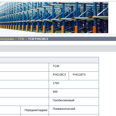
погрузчик
TCM
TCM FHG18C3
TCM
FHG18C3
FHG18T3
1750
500
Газобензиновый
Пневматический
Передние/задние