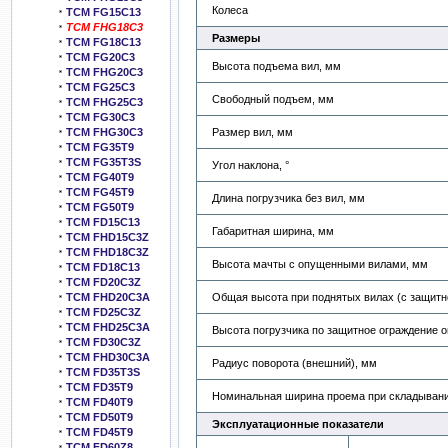
Колеса
TCM FG15C13
TCM FHG18C3
Размеры
TCM FG18C13
TCM FG20C3
Высота подъема вил, мм
TCM FHG20C3
TCM FG25C3
Свободный подъем, мм
TCM FHG25C3
TCM FG30C3
Размер вил, мм
TCM FHG30C3
TCM FG35T9
TCM FG35T3S
Угол наклона, °
TCM FG40T9
TCM FG45T9
Длина погрузчика без вил, мм
TCM FG50T9
TCM FD15C13
Габаритная ширина, мм
TCM FHD15C3Z
TCM FHD18C3Z
Высота мачты с опущенными вилами, мм
TCM FD18C13
TCM FD20C3Z
Общая высота при поднятых вилах (с защитн
TCM FHD20C3A
TCM FD25C3Z
TCM FHD25C3A
Высота погрузчика по защитное ограждение 
TCM FD30C3Z
TCM FHD30C3A
Радиус поворота (внешний), мм
TCM FD35T3S
TCM FD35T9
Номинальная ширина проема при складывани
TCM FD40T9
TCM FD50T9
Эксплуатационные показатели
TCM FD45T9
TCM FD60Z8