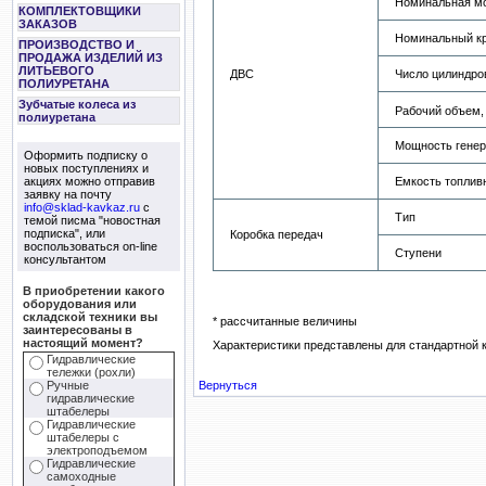
Номинальная мо
КОМПЛЕКТОВЩИКИ
ЗАКАЗОВ
Номинальный кр
ПРОИЗВОДСТВО И
ПРОДАЖА ИЗДЕЛИЙ ИЗ
ЛИТЬЕВОГО
ДВС
Число цилиндро
ПОЛИУРЕТАНА
Зубчатые колеса из
Рабочий объем,
полиуретана
Мощность генер
Оформить подписку о
новых поступлениях и
акциях можно отправив
Емкость топливн
заявку на почту
info@sklad-kavkaz.ru
с
Тип
темой писма "новостная
подписка", или
Коробка передач
воспользоваться on-line
Ступени
консультантом
В приобретении какого
оборудования или
складской техники вы
* рассчитанные величины
заинтересованы в
настоящий момент?
Характеристики представлены для стандартной 
Гидравлические
тележки (рохли)
Ручные
Вернуться
гидравлические
штабелеры
Гидравлические
штабелеры с
электроподъемом
Гидравлические
самоходные